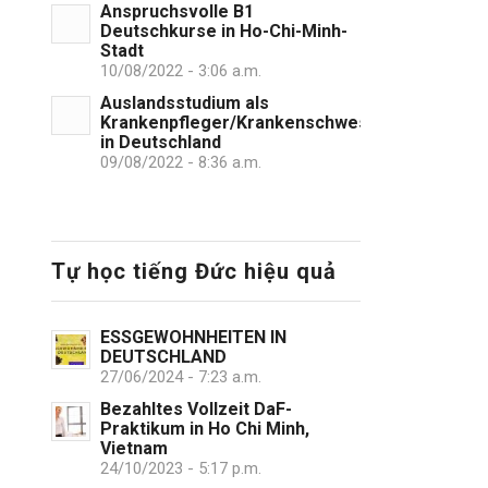
Anspruchsvolle B1
Deutschkurse in Ho-Chi-Minh-
Stadt
10/08/2022 - 3:06 a.m.
Auslandsstudium als
Krankenpfleger/Krankenschwester
in Deutschland
09/08/2022 - 8:36 a.m.
Tự học tiếng Đức hiệu quả
ESSGEWOHNHEITEN IN
DEUTSCHLAND
27/06/2024 - 7:23 a.m.
Bezahltes Vollzeit DaF-
Praktikum in Ho Chi Minh,
Vietnam
24/10/2023 - 5:17 p.m.