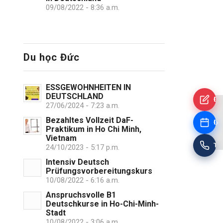
09/08/2022 - 8:36 a.m.
Du học Đức
ESSGEWOHNHEITEN IN
DEUTSCHLAND
Đă
27/06/2024 - 7:23 a.m.
Bezahltes Vollzeit DaF-
Đặt
Praktikum in Ho Chi Minh,
Vietnam
Tư
24/10/2023 - 5:17 p.m.
Intensiv Deutsch
Prüfungsvorbereitungskurs
10/08/2022 - 6:16 a.m.
Anspruchsvolle B1
Deutschkurse in Ho-Chi-Minh-
Stadt
10/08/2022 - 3:06 a.m.