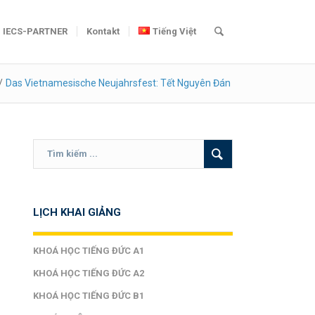
IECS-PARTNER
Kontakt
Tiếng Việt
/
Das Vietnamesische Neujahrsfest: Tết Nguyên Đán
LỊCH KHAI GIẢNG
KHOÁ HỌC TIẾNG ĐỨC A1
KHOÁ HỌC TIẾNG ĐỨC A2
KHOÁ HỌC TIẾNG ĐỨC B1