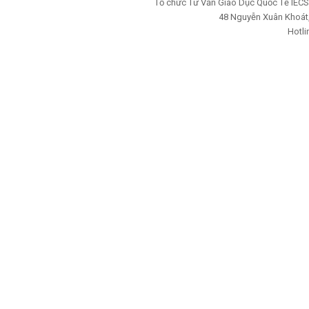
Tổ chức Tư Vấn Giáo Dục Quốc Tế IECS
48 Nguyễn Xuân Khoát, 
Hotli