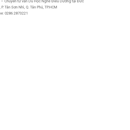
 – Chuyên tư vấn Du Học Nghề Điều Dưỡng tại Đức
P. Tân Sơn Nhì, Q. Tân Phú, TP.HCM
ne: 0286 2873221