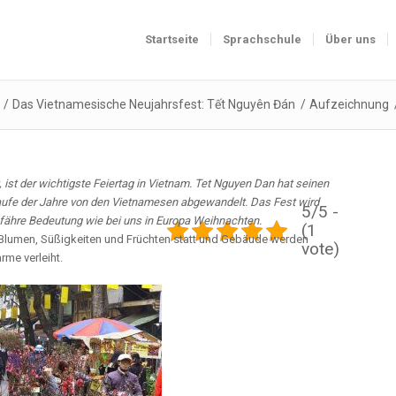
Startseite
Sprachschule
Über uns
/
Das Vietnamesische Neujahrsfest: Tết Nguyên Đán
/
Aufzeichnung
ist der wichtigste Feiertag in Vietnam. Tet Nguyen Dan hat seinen
 Laufe der Jahre von den Vietnamesen abgewandelt. Das Fest wird
5/5 -
ngefähre Bedeutung wie bei uns in Europa Weihnachten.
(1
 Blumen, Süßigkeiten und Früchten statt und Gebäude werden
vote)
me verleiht.