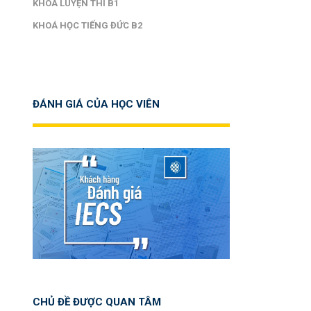
KHOÁ LUYỆN THI B1
KHOÁ HỌC TIẾNG ĐỨC B2
ĐÁNH GIÁ CỦA HỌC VIÊN
CHỦ ĐỀ ĐƯỢC QUAN TÂM