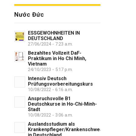
Nước Đức
ESSGEWOHNHEITEN IN
DEUTSCHLAND
27/06/2024 - 7:23 a.m.
Bezahltes Vollzeit DaF-
Praktikum in Ho Chi Minh,
Vietnam
24/10/2023 - 5:17 p.m.
Intensiv Deutsch
Prüfungsvorbereitungskurs
10/08/2022 - 6:16 a.m.
Anspruchsvolle B1
Deutschkurse in Ho-Chi-Minh-
Stadt
10/08/2022 - 3:06 a.m.
Auslandsstudium als
Krankenpfleger/Krankenschwester
in Deutschland