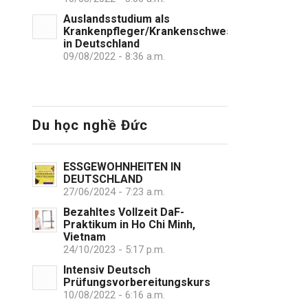
Auslandsstudium als
Krankenpfleger/Krankenschwester
in Deutschland
09/08/2022 - 8:36 a.m.
Du học nghề Đức
ESSGEWOHNHEITEN IN
DEUTSCHLAND
27/06/2024 - 7:23 a.m.
Bezahltes Vollzeit DaF-
Praktikum in Ho Chi Minh,
Vietnam
24/10/2023 - 5:17 p.m.
Intensiv Deutsch
Prüfungsvorbereitungskurs
10/08/2022 - 6:16 a.m.