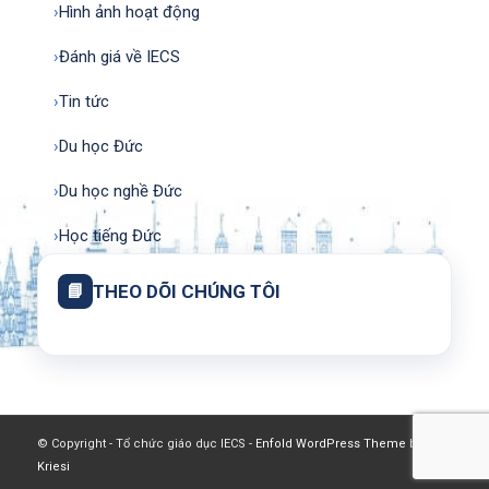
›
Hình ảnh hoạt động
›
Đánh giá về IECS
›
Tin tức
›
Du học Đức
›
Du học nghề Đức
›
Học tiếng Đức
📘
THEO DÕI CHÚNG TÔI
© Copyright - Tổ chức giáo dục IECS -
Enfold WordPress Theme by
Kriesi