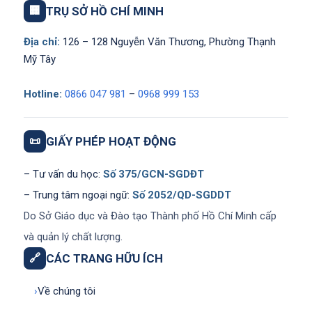
🏢
TRỤ SỞ HỒ CHÍ MINH
Địa chỉ:
126 – 128 Nguyễn Văn Thương, Phường Thạnh
Mỹ Tây
Hotline:
0866 047 981
–
0968 999 153
📜
GIẤY PHÉP HOẠT ĐỘNG
– Tư vấn du học:
Số 375/GCN-SGDĐT
– Trung tâm ngoại ngữ:
Số 2052/QD-SGDDT
Do Sở Giáo dục và Đào tạo Thành phố Hồ Chí Minh cấp
và quản lý chất lượng.
🔗
CÁC TRANG HỮU ÍCH
›
Về chúng tôi