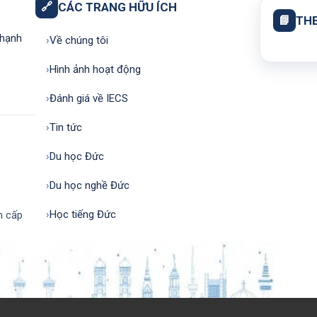
🔗
CÁC TRANG HỮU ÍCH
📘
THE
Thạnh
›
Về chúng tôi
›
Hình ảnh hoạt động
›
Đánh giá về IECS
›
Tin tức
›
Du học Đức
›
Du học nghề Đức
›
Học tiếng Đức
h cấp
 by Kriesi