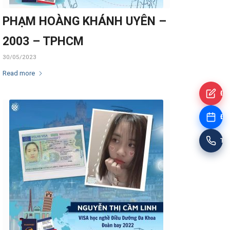
PHẠM HOÀNG KHÁNH UYÊN –
2003 – TPHCM
30/05/2023
Read more
Đă
Đặt
Tư