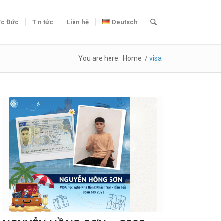
c Đức
Tin tức
Liên hệ
Deutsch
You are here:
Home
/
visa