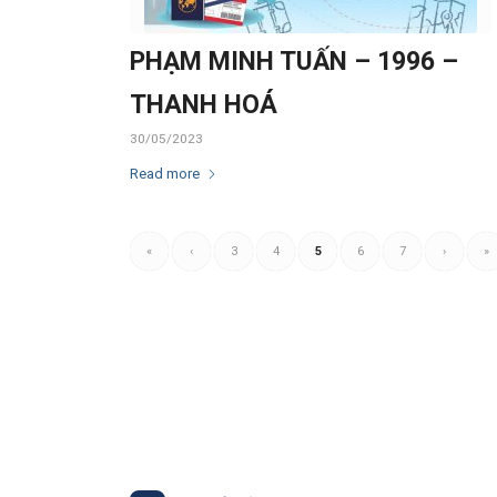
PHẠM MINH TUẤN – 1996 –
THANH HOÁ
30/05/2023
Read more
«
‹
3
4
5
6
7
›
»