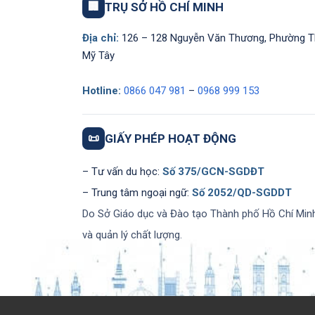
🏢
TRỤ SỞ HỒ CHÍ MINH
Địa chỉ:
126 – 128 Nguyễn Văn Thương, Phường 
Mỹ Tây
Hotline:
0866 047 981
–
0968 999 153
📜
GIẤY PHÉP HOẠT ĐỘNG
– Tư vấn du học:
Số 375/GCN-SGDĐT
– Trung tâm ngoại ngữ:
Số 2052/QD-SGDDT
Do Sở Giáo dục và Đào tạo Thành phố Hồ Chí Min
và quản lý chất lượng.
© Copyright - Tổ chức giáo dục IECS -
Enfold WordPress Theme