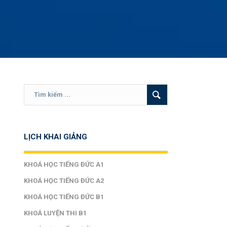
 mật thông tin khách hàng
LỊCH KHAI GIẢNG
KHOÁ HỌC TIẾNG ĐỨC A1
KHOÁ HỌC TIẾNG ĐỨC A2
KHOÁ HỌC TIẾNG ĐỨC B1
KHOÁ LUYỆN THI B1