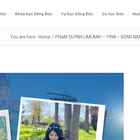
 Đức
Khóa học tiếng Đức
Tự học tiếng Đức
Du học Đức
Nướ
You are here:
Home
/
PHẠM QUỲNH LAN ANH – 1998 – ĐỒNG NAI