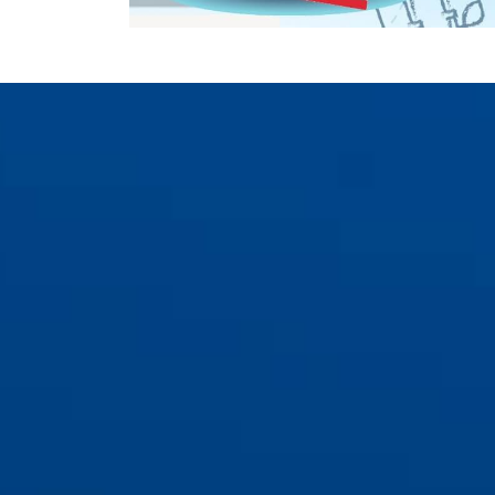
COMBO QUÀ T
DÀNH RIÊNG CHO BẠN
Buổi tư vấn lộ trình du học Đức tối ưu với
Voucher khóa học tiếng Đức trị giá 1.00
Bộ từ vựng tiếng Đức thông dụng nhất
Bộ mẫu câu giao tiếp tiếng Đức cơ bản
Tìm hiểu thêm về I