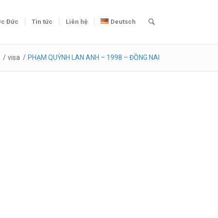
c Đức
Tin tức
Liên hệ
Deutsch
/
visa
/
PHẠM QUỲNH LAN ANH – 1998 – ĐỒNG NAI