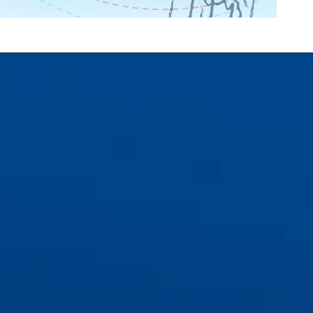
ẶNG
FORM
 chuyên gia
0.000 VNĐ
ECS