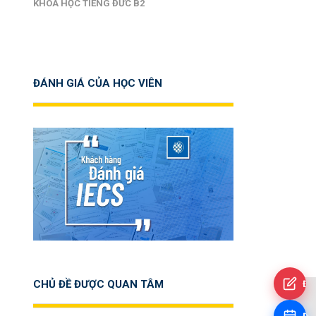
KHOÁ HỌC TIẾNG ĐỨC B2
ĐÁNH GIÁ CỦA HỌC VIÊN
CHỦ ĐỀ ĐƯỢC QUAN TÂM
Đă