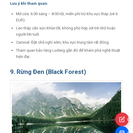
Lưu ý khi tham quan
:
Mở cửa: 6:00 sáng – 8:00 tối, miễn phí trừ khu vực tháp (vé 6
EUR).
Leo tháp cần sức khỏe tốt; không phù hợp với trẻ nhỏ hoặc
người lớn tuổi.
Carnival: Đặt chỗ nghỉ sớm, khu vực trung tâm rất đông.
Tham quan bảo tàng Ludwig gần đó để khám phá nghệ thuật
hiện đại.
9. Rừng Đen (Black Forest)
Đă