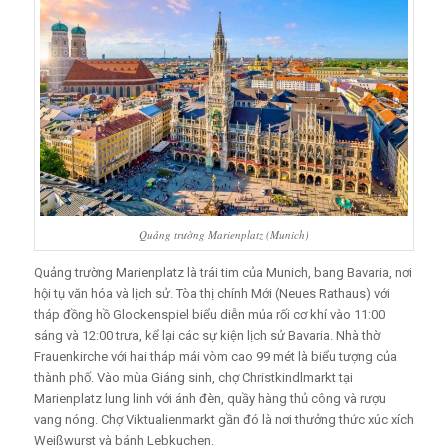
Quảng trường Marienplatz (Munich)
Quảng trường Marienplatz là trái tim của Munich, bang Bavaria, nơi
hội tụ văn hóa và lịch sử. Tòa thị chính Mới (Neues Rathaus) với
tháp đồng hồ Glockenspiel biểu diễn múa rối cơ khí vào 11:00
sáng và 12:00 trưa, kể lại các sự kiện lịch sử Bavaria. Nhà thờ
Frauenkirche với hai tháp mái vòm cao 99 mét là biểu tượng của
thành phố. Vào mùa Giáng sinh, chợ Christkindlmarkt tại
Marienplatz lung linh với ánh đèn, quầy hàng thủ công và rượu
vang nóng. Chợ Viktualienmarkt gần đó là nơi thưởng thức xúc xích
Weißwurst và bánh Lebkuchen.