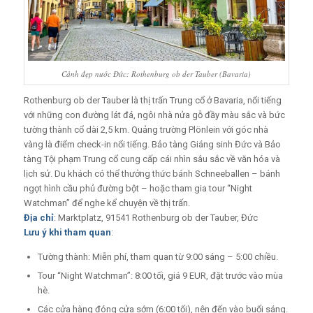
Cảnh đẹp nước Đức: Rothenburg ob der Tauber (Bavaria)
Rothenburg ob der Tauber là thị trấn Trung cổ ở Bavaria, nổi tiếng
với những con đường lát đá, ngôi nhà nửa gỗ đầy màu sắc và bức
tường thành cổ dài 2,5 km. Quảng trường Plönlein với góc nhà
vàng là điểm check-in nổi tiếng. Bảo tàng Giáng sinh Đức và Bảo
tàng Tội phạm Trung cổ cung cấp cái nhìn sâu sắc về văn hóa và
lịch sử. Du khách có thể thưởng thức bánh Schneeballen – bánh
ngọt hình cầu phủ đường bột – hoặc tham gia tour “Night
Watchman” để nghe kể chuyện về thị trấn.
Địa chỉ
: Marktplatz, 91541 Rothenburg ob der Tauber, Đức
Lưu ý khi tham quan
:
Tường thành: Miễn phí, tham quan từ 9:00 sáng – 5:00 chiều.
Tour “Night Watchman”: 8:00 tối, giá 9 EUR, đặt trước vào mùa
hè.
Các cửa hàng đóng cửa sớm (6:00 tối), nên đến vào buổi sáng.