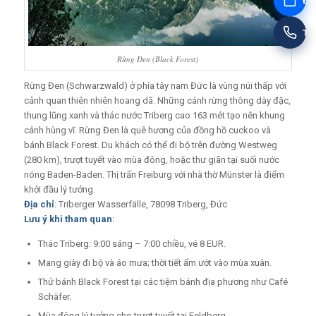
Đặt
Tư
Rừng Đen (Black Forest)
Rừng Đen (Schwarzwald) ở phía tây nam Đức là vùng núi thấp với
cảnh quan thiên nhiên hoang dã. Những cánh rừng thông dày đặc,
thung lũng xanh và thác nước Triberg cao 163 mét tạo nên khung
cảnh hùng vĩ. Rừng Đen là quê hương của đồng hồ cuckoo và
bánh Black Forest. Du khách có thể đi bộ trên đường Westweg
(280 km), trượt tuyết vào mùa đông, hoặc thư giãn tại suối nước
nóng Baden-Baden. Thị trấn Freiburg với nhà thờ Münster là điểm
khởi đầu lý tưởng.
Địa chỉ
: Triberger Wasserfälle, 78098 Triberg, Đức
Lưu ý khi tham quan
:
Thác Triberg: 9:00 sáng – 7:00 chiều, vé 8 EUR.
Mang giày đi bộ và áo mưa; thời tiết ẩm ướt vào mùa xuân.
Thử bánh Black Forest tại các tiệm bánh địa phương như Café
Schäfer.
Mùa đông lý tưởng cho trượt tuyết tại Feldberg.