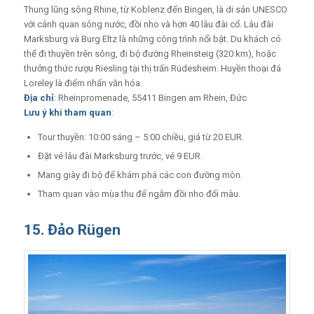
Thung lũng sông Rhine, từ Koblenz đến Bingen, là di sản UNESCO
với cảnh quan sông nước, đồi nho và hơn 40 lâu đài cổ. Lâu đài
Marksburg và Burg Eltz là những công trình nổi bật. Du khách có
thể đi thuyền trên sông, đi bộ đường Rheinsteig (320 km), hoặc
thưởng thức rượu Riesling tại thị trấn Rüdesheim. Huyền thoại đá
Loreley là điểm nhấn văn hóa.
Địa chỉ
: Rheinpromenade, 55411 Bingen am Rhein, Đức
Lưu ý khi tham quan
:
Tour thuyền: 10:00 sáng – 5:00 chiều, giá từ 20 EUR.
Đặt vé lâu đài Marksburg trước, vé 9 EUR.
Mang giày đi bộ để khám phá các con đường mòn.
Tham quan vào mùa thu để ngắm đồi nho đổi màu.
15. Đảo Rügen