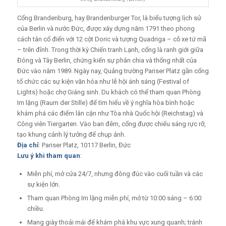
Cổng Brandenburg, hay Brandenburger Tor, là biểu tượng lịch sử
của Berlin và nước Đức, được xây dựng năm 1791 theo phong
cách tân cổ điển với 12 cột Doric và tượng Quadriga – cỗ xe tứ mã
– trên đỉnh. Trong thời kỳ Chiến tranh Lạnh, cổng là ranh giới giữa
Đông và Tây Berlin, chứng kiến sự phân chia và thống nhất của
Đức vào năm 1989. Ngày nay, Quảng trường Pariser Platz gần cổng
tổ chức các sự kiện văn hóa như lễ hội ánh sáng (Festival of
Lights) hoặc chợ Giáng sinh. Du khách có thể tham quan Phòng
Im lặng (Raum der Stille) để tìm hiểu về ý nghĩa hòa bình hoặc
khám phá các điểm lân cận như Tòa nhà Quốc hội (Reichstag) và
Công viên Tiergarten. Vào ban đêm, cổng được chiếu sáng rực rỡ,
tạo khung cảnh lý tưởng để chụp ảnh.
Địa chỉ
: Pariser Platz, 10117 Berlin, Đức
Lưu ý khi tham quan
:
Miễn phí, mở cửa 24/7, nhưng đông đúc vào cuối tuần và các
sự kiện lớn.
Tham quan Phòng Im lặng miễn phí, mở từ 10:00 sáng – 6:00
chiều.
Mang giày thoải mái để khám phá khu vực xung quanh; tránh