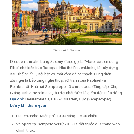
Thành phố Dresden
Dresden, thủ phủ bang Saxony, được gọi là “Florence trên sông
Elbe” nhờ kiến trúc Baroque. Nhà thờ Frauenkirche, tái xây dựng
sau Thế chiến II, nổi bật với mái vòm đá sa thạch. Cung điện
Zwinger là bảo tàng nghệ thuật với tranh của Raphael và
Rembrandt. Nhà hát Semperoper tổ chức opera đẳng cấp. Chợ
Giáng sinh Striezelmarkt, lâu đời nhất Đức, là điểm đến mùa đông.
Địa chỉ
: Theaterplatz 1, 01067 Dresden, Đức (Semperoper)
Lưu ý khi tham quan
:
Frauenkirche: Miễn phí, 10:00 sáng – 6:00 chiều.
Vé opera tại Semperoper từ 20 EUR, đặt trước qua trang web
chính thức.