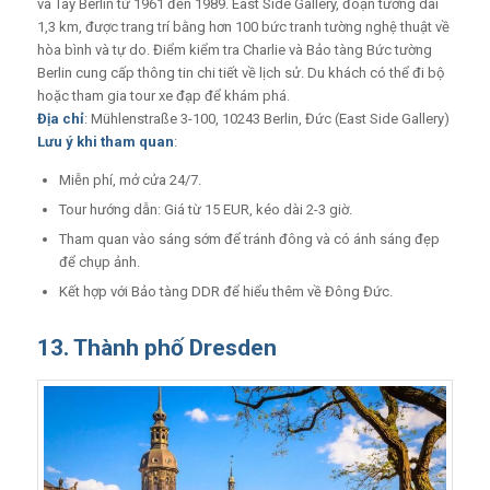
và Tây Berlin từ 1961 đến 1989. East Side Gallery, đoạn tường dài
1,3 km, được trang trí bằng hơn 100 bức tranh tường nghệ thuật về
hòa bình và tự do. Điểm kiểm tra Charlie và Bảo tàng Bức tường
Berlin cung cấp thông tin chi tiết về lịch sử. Du khách có thể đi bộ
hoặc tham gia tour xe đạp để khám phá.
Địa chỉ
: Mühlenstraße 3-100, 10243 Berlin, Đức (East Side Gallery)
Lưu ý khi tham quan
:
Miễn phí, mở cửa 24/7.
Tour hướng dẫn: Giá từ 15 EUR, kéo dài 2-3 giờ.
Tham quan vào sáng sớm để tránh đông và có ánh sáng đẹp
để chụp ảnh.
Kết hợp với Bảo tàng DDR để hiểu thêm về Đông Đức.
13. Thành phố Dresden