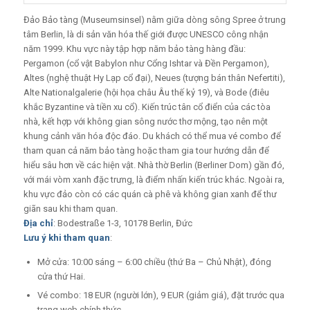
Đảo Bảo tàng (Museumsinsel) nằm giữa dòng sông Spree ở trung
tâm Berlin, là di sản văn hóa thế giới được UNESCO công nhận
năm 1999. Khu vực này tập hợp năm bảo tàng hàng đầu:
Pergamon (cổ vật Babylon như Cổng Ishtar và Đền Pergamon),
Altes (nghệ thuật Hy Lạp cổ đại), Neues (tượng bán thân Nefertiti),
Alte Nationalgalerie (hội họa châu Âu thế kỷ 19), và Bode (điêu
khắc Byzantine và tiền xu cổ). Kiến trúc tân cổ điển của các tòa
nhà, kết hợp với không gian sông nước thơ mộng, tạo nên một
khung cảnh văn hóa độc đáo. Du khách có thể mua vé combo để
tham quan cả năm bảo tàng hoặc tham gia tour hướng dẫn để
hiểu sâu hơn về các hiện vật. Nhà thờ Berlin (Berliner Dom) gần đó,
với mái vòm xanh đặc trưng, là điểm nhấn kiến trúc khác. Ngoài ra,
khu vực đảo còn có các quán cà phê và không gian xanh để thư
giãn sau khi tham quan.
Địa chỉ
: Bodestraße 1-3, 10178 Berlin, Đức
Lưu ý khi tham quan
:
Mở cửa: 10:00 sáng – 6:00 chiều (thứ Ba – Chủ Nhật), đóng
cửa thứ Hai.
Vé combo: 18 EUR (người lớn), 9 EUR (giảm giá), đặt trước qua
trang web chính thức.