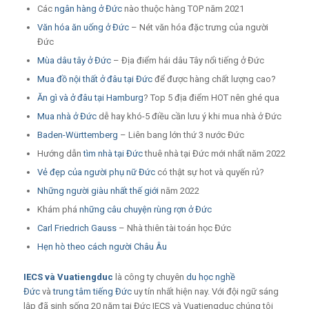
Các
ngân hàng ở Đức
nào thuộc hàng TOP năm 2021
Văn hóa ăn uống ở Đức
– Nét văn hóa đặc trưng của người
Đức
Mùa dâu tây ở Đức
– Địa điểm hái dâu Tây nổi tiếng ở Đức
Mua đồ nội thất ở đâu tại Đức
để được hàng chất lượng cao?
Ăn gì và ở đâu tại Hamburg
? Top 5 địa điểm HOT nên ghé qua
Mua nhà ở Đức
dễ hay khó-5 điều cần lưu ý khi mua nhà ở Đức
Baden-Württemberg
– Liên bang lớn thứ 3 nước Đức
Hướng dẫn
tìm nhà tại Đức
thuê nhà tại Đức mới nhất năm 2022
Vẻ đẹp của người phụ nữ Đức
có thật sự hot và quyến rủ?
Những người giàu nhất thế giới
năm 2022
Khám phá
những câu chuyện rùng rợn ở Đức
Carl Friedrich Gauss
– Nhà thiên tài toán học Đức
Hẹn hò theo cách người Châu Âu
IECS
và
Vuatiengduc
là công ty chuyên
du học nghề
Đức
và
trung tâm tiếng Đức
uy tín nhất hiện nay. Với đội ngữ sáng
lập đã sinh sống 20 năm tại Đức IECS và Vuatiengduc chúng tôi