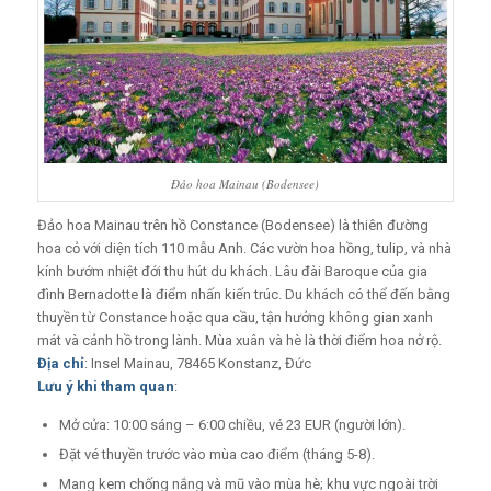
Đảo hoa Mainau (Bodensee)
Đảo hoa Mainau trên hồ Constance (Bodensee) là thiên đường
hoa cỏ với diện tích 110 mẫu Anh. Các vườn hoa hồng, tulip, và nhà
kính bướm nhiệt đới thu hút du khách. Lâu đài Baroque của gia
đình Bernadotte là điểm nhấn kiến trúc. Du khách có thể đến bằng
thuyền từ Constance hoặc qua cầu, tận hưởng không gian xanh
mát và cảnh hồ trong lành. Mùa xuân và hè là thời điểm hoa nở rộ.
Địa chỉ
: Insel Mainau, 78465 Konstanz, Đức
Lưu ý khi tham quan
:
Mở cửa: 10:00 sáng – 6:00 chiều, vé 23 EUR (người lớn).
Đặt vé thuyền trước vào mùa cao điểm (tháng 5-8).
Mang kem chống nắng và mũ vào mùa hè; khu vực ngoài trời