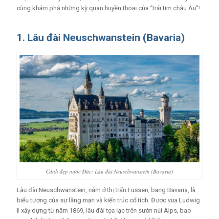
cùng khám phá những kỳ quan huyền thoại của “trái tim châu Âu”!
1. Lâu đài Neuschwanstein (Bavaria)
Cảnh đẹp nước Đức: Lâu đài Neuschwanstein (Bavaria)
Lâu đài Neuschwanstein, nằm ở thị trấn Füssen, bang Bavaria, là
biểu tượng của sự lãng mạn và kiến trúc cổ tích. Được vua Ludwig
II xây dựng từ năm 1869, lâu đài tọa lạc trên sườn núi Alps, bao