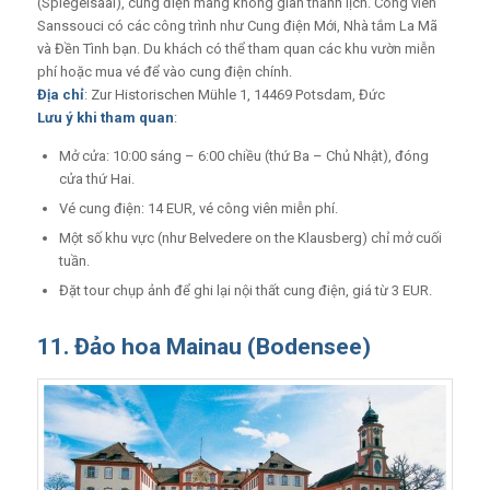
(Spiegelsaal), cung điện mang không gian thanh lịch. Công viên
Sanssouci có các công trình như Cung điện Mới, Nhà tắm La Mã
và Đền Tình bạn. Du khách có thể tham quan các khu vườn miễn
phí hoặc mua vé để vào cung điện chính.
Địa chỉ
: Zur Historischen Mühle 1, 14469 Potsdam, Đức
Lưu ý khi tham quan
:
Mở cửa: 10:00 sáng – 6:00 chiều (thứ Ba – Chủ Nhật), đóng
cửa thứ Hai.
Vé cung điện: 14 EUR, vé công viên miễn phí.
Một số khu vực (như Belvedere on the Klausberg) chỉ mở cuối
tuần.
Đặt tour chụp ảnh để ghi lại nội thất cung điện, giá từ 3 EUR.
11. Đảo hoa Mainau (Bodensee)