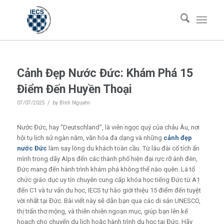
Cảnh Đẹp Nước Đức: Khám Phá 15
Điểm Đến Huyền Thoại
/
07/07/2025
by
Bình Nguyên
Nước Đức, hay “Deutschland”, là viên ngọc quý của châu Âu, nơi
hội tụ lịch sử ngàn năm, văn hóa đa dạng và những
cảnh đẹp
nước Đức
làm say lòng du khách toàn cầu. Từ lâu đài cổ tích ẩn
mình trong dãy Alps đến các thành phố hiện đại rực rỡ ánh đèn,
Đức mang đến hành trình khám phá không thể nào quên. Là tổ
chức giáo dục uy tín chuyên cung cấp khóa học tiếng Đức từ A1
đến C1 và tư vấn du học, IECS tự hào giới thiệu 15 điểm đến tuyệt
vời nhất tại Đức. Bài viết này sẽ dẫn bạn qua các di sản UNESCO,
thị trấn thơ mộng, và thiên nhiên ngoạn mục, giúp bạn lên kế
hoạch cho chuyến du lịch hoặc hành trình du học tại Đức. Hãy