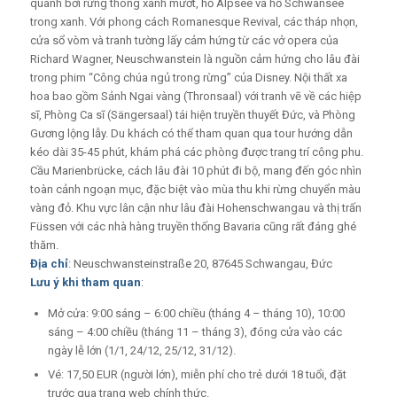
quanh bởi rừng thông xanh mướt, hồ Alpsee và hồ Schwansee
trong xanh. Với phong cách Romanesque Revival, các tháp nhọn,
cửa sổ vòm và tranh tường lấy cảm hứng từ các vở opera của
Richard Wagner, Neuschwanstein là nguồn cảm hứng cho lâu đài
trong phim “Công chúa ngủ trong rừng” của Disney. Nội thất xa
hoa bao gồm Sảnh Ngai vàng (Thronsaal) với tranh vẽ về các hiệp
sĩ, Phòng Ca sĩ (Sängersaal) tái hiện truyền thuyết Đức, và Phòng
Gương lộng lẫy. Du khách có thể tham quan qua tour hướng dẫn
kéo dài 35-45 phút, khám phá các phòng được trang trí công phu.
Cầu Marienbrücke, cách lâu đài 10 phút đi bộ, mang đến góc nhìn
toàn cảnh ngoạn mục, đặc biệt vào mùa thu khi rừng chuyển màu
vàng đỏ. Khu vực lân cận như lâu đài Hohenschwangau và thị trấn
Füssen với các nhà hàng truyền thống Bavaria cũng rất đáng ghé
thăm.
Địa chỉ
: Neuschwansteinstraße 20, 87645 Schwangau, Đức
Lưu ý khi tham quan
:
Mở cửa: 9:00 sáng – 6:00 chiều (tháng 4 – tháng 10), 10:00
sáng – 4:00 chiều (tháng 11 – tháng 3), đóng cửa vào các
ngày lễ lớn (1/1, 24/12, 25/12, 31/12).
Vé: 17,50 EUR (người lớn), miễn phí cho trẻ dưới 18 tuổi, đặt
trước qua trang web chính thức.