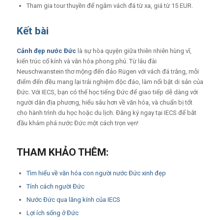
Tham gia tour thuyền để ngắm vách đá từ xa, giá từ 15 EUR.
Kết bài
Cảnh đẹp nước Đức
là sự hòa quyện giữa thiên nhiên hùng vĩ,
kiến trúc cổ kính và văn hóa phong phú. Từ lâu đài
Neuschwanstein thơ mộng đến đảo Rügen với vách đá trắng, mỗi
điểm đến đều mang lại trải nghiệm độc đáo, làm nổi bật di sản của
Đức. Với IECS, bạn có thể học tiếng Đức để giao tiếp dễ dàng với
người dân địa phương, hiểu sâu hơn về văn hóa, và chuẩn bị tốt
cho hành trình du học hoặc du lịch. Đăng ký ngay tại IECS để bắt
đầu khám phá nước Đức một cách trọn vẹn!
THAM KHẢO THÊM:
Tìm hiểu về văn hóa con người nước Đức xinh đẹp
Tính cách người Đức
Nước Đức qua lăng kính của IECS
Lợi ích sống ở Đức