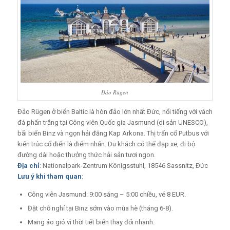
Đảo Rügen
Đảo Rügen ở biển Baltic là hòn đảo lớn nhất Đức, nổi tiếng với vách
đá phấn trắng tại Công viên Quốc gia Jasmund (di sản UNESCO),
bãi biển Binz và ngọn hải đăng Kap Arkona. Thị trấn cổ Putbus với
kiến trúc cổ điển là điểm nhấn. Du khách có thể đạp xe, đi bộ
đường dài hoặc thưởng thức hải sản tươi ngon.
Địa chỉ
: Nationalpark-Zentrum Königsstuhl, 18546 Sassnitz, Đức
Lưu ý khi tham quan
:
Công viên Jasmund: 9:00 sáng – 5:00 chiều, vé 8 EUR.
Đặt chỗ nghỉ tại Binz sớm vào mùa hè (tháng 6-8).
Mang áo gió vì thời tiết biển thay đổi nhanh.