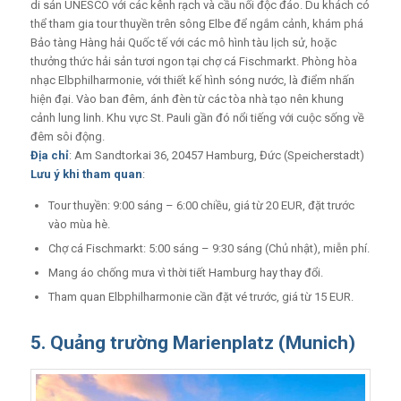
di sản UNESCO với các kênh rạch và cầu nối độc đáo. Du khách có
thể tham gia tour thuyền trên sông Elbe để ngắm cảnh, khám phá
Bảo tàng Hàng hải Quốc tế với các mô hình tàu lịch sử, hoặc
thưởng thức hải sản tươi ngon tại chợ cá Fischmarkt. Phòng hòa
nhạc Elbphilharmonie, với thiết kế hình sóng nước, là điểm nhấn
hiện đại. Vào ban đêm, ánh đèn từ các tòa nhà tạo nên khung
cảnh lung linh. Khu vực St. Pauli gần đó nổi tiếng với cuộc sống về
đêm sôi động.
Địa chỉ
: Am Sandtorkai 36, 20457 Hamburg, Đức (Speicherstadt)
Lưu ý khi tham quan
:
Tour thuyền: 9:00 sáng – 6:00 chiều, giá từ 20 EUR, đặt trước
vào mùa hè.
Chợ cá Fischmarkt: 5:00 sáng – 9:30 sáng (Chủ nhật), miễn phí.
Mang áo chống mưa vì thời tiết Hamburg hay thay đổi.
Tham quan Elbphilharmonie cần đặt vé trước, giá từ 15 EUR.
5. Quảng trường Marienplatz (Munich)