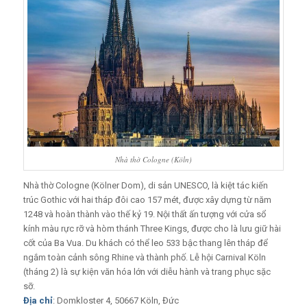
Nhà thờ Cologne (Köln)
Nhà thờ Cologne (Kölner Dom), di sản UNESCO, là kiệt tác kiến
trúc Gothic với hai tháp đôi cao 157 mét, được xây dựng từ năm
1248 và hoàn thành vào thế kỷ 19. Nội thất ấn tượng với cửa sổ
kính màu rực rỡ và hòm thánh Three Kings, được cho là lưu giữ hài
cốt của Ba Vua. Du khách có thể leo 533 bậc thang lên tháp để
ngắm toàn cảnh sông Rhine và thành phố. Lễ hội Carnival Köln
(tháng 2) là sự kiện văn hóa lớn với diễu hành và trang phục sặc
sỡ.
Địa chỉ
: Domkloster 4, 50667 Köln, Đức