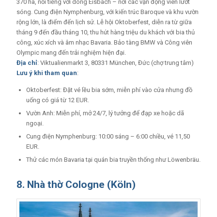
370 ha, nổi tiếng với dòng Eisbach – nơi các vận động viên lướt
sóng. Cung điện Nymphenburg, với kiến trúc Baroque và khu vườn
rộng lớn, là điểm đến lịch sử. Lễ hội Oktoberfest, diễn ra từ giữa
tháng 9 đến đầu tháng 10, thu hút hàng triệu du khách với bia thủ
công, xúc xích và âm nhạc Bavaria. Bảo tàng BMW và Công viên
Olympic mang đến trải nghiệm hiện đại.
Địa chỉ
: Viktualienmarkt 3, 80331 München, Đức (chợ trung tâm)
Lưu ý khi tham quan
:
Oktoberfest: Đặt vé lều bia sớm, miễn phí vào cửa nhưng đồ
uống có giá từ 12 EUR.
Vườn Anh: Miễn phí, mở 24/7, lý tưởng để đạp xe hoặc dã
ngoại.
Cung điện Nymphenburg: 10:00 sáng – 6:00 chiều, vé 11,50
EUR.
Thử các món Bavaria tại quán bia truyền thống như Löwenbräu.
8. Nhà thờ Cologne (Köln)