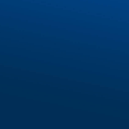
Tìm hiểu thêm về IECS
FORM ĐĂNG KÝ
*IECS cam kết bảo mật thông tin khách hàng