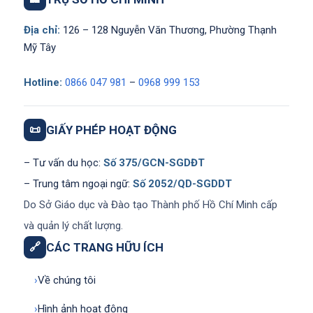
Địa chỉ:
126 – 128 Nguyễn Văn Thương, Phường Thạnh
Mỹ Tây
Hotline:
0866 047 981
–
0968 999 153
📜
GIẤY PHÉP HOẠT ĐỘNG
– Tư vấn du học:
Số 375/GCN-SGDĐT
– Trung tâm ngoại ngữ:
Số 2052/QD-SGDDT
Do Sở Giáo dục và Đào tạo Thành phố Hồ Chí Minh cấp
và quản lý chất lượng.
🔗
CÁC TRANG HỮU ÍCH
›
Về chúng tôi
›
Hình ảnh hoạt động