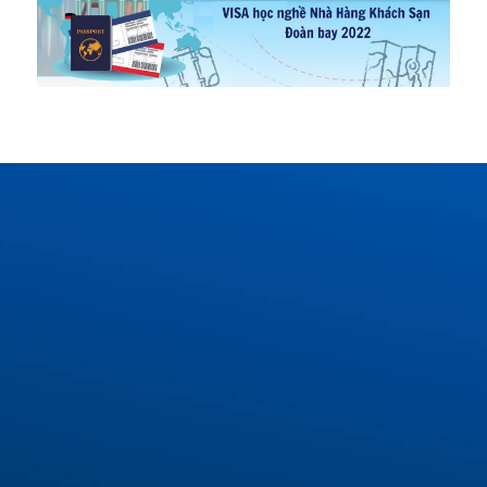
COMBO QUÀ TẶNG
DÀNH RIÊNG CHO BẠN
Buổi tư vấn lộ trình du học Đức tối ưu với chuyên
gia
Voucher khóa học tiếng Đức trị giá 1.000.000 VNĐ
Bộ từ vựng tiếng Đức thông dụng nhất
Bộ mẫu câu giao tiếp tiếng Đức cơ bản