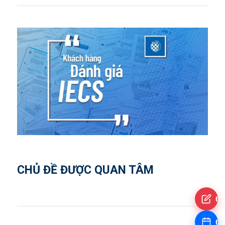
CHỦ ĐỀ ĐƯỢC QUAN TÂM
Đă
Đặt