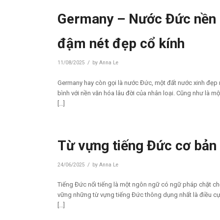
Germany – Nước Đức nền 
đậm nét đẹp cổ kính
/
11/08/2025
by
Anna Le
Germany hay còn gọi là nước Đức, một đất nước xinh đẹp
bình với nền văn hóa lâu đời của nhân loại. Cũng như là mộ
[…]
Từ vựng tiếng Đức cơ bản
/
24/06/2025
by
Anna Le
Tiếng Đức nổi tiếng là một ngôn ngữ có ngữ pháp chặt chẽ
vững những từ vựng tiếng Đức thông dụng nhất là điều cực
[…]