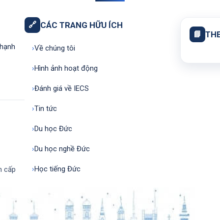
🔗
CÁC TRANG HỮU ÍCH
📘
THE
Thạnh
›
Về chúng tôi
›
Hình ảnh hoạt động
›
Đánh giá về IECS
›
Tin tức
›
Du học Đức
›
Du học nghề Đức
›
Học tiếng Đức
h cấp
 by Kriesi