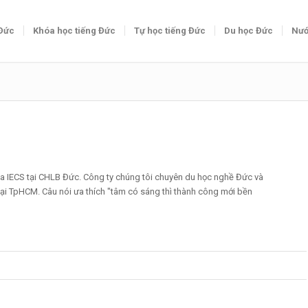
 Đức
Khóa học tiếng Đức
Tự học tiếng Đức
Du học Đức
Nướ
ủa IECS tại CHLB Đức. Công ty chúng tôi chuyên du học nghề Đức và
tại TpHCM. Câu nói ưa thích "tâm có sáng thì thành công mới bền