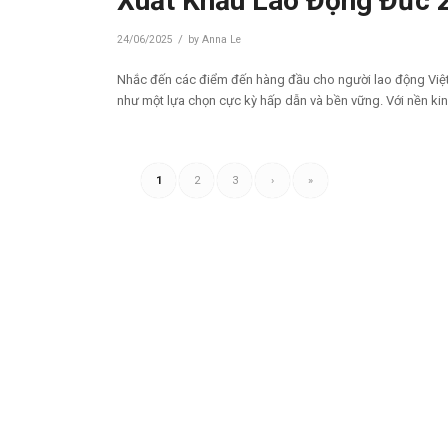
Xuất Khẩu Lao Động Đức 
/
24/06/2025
by
Anna Le
Nhắc đến các điểm đến hàng đầu cho người lao động Việt
như một lựa chọn cực kỳ hấp dẫn và bền vững. Với nền kinh 
1
2
3
›
»