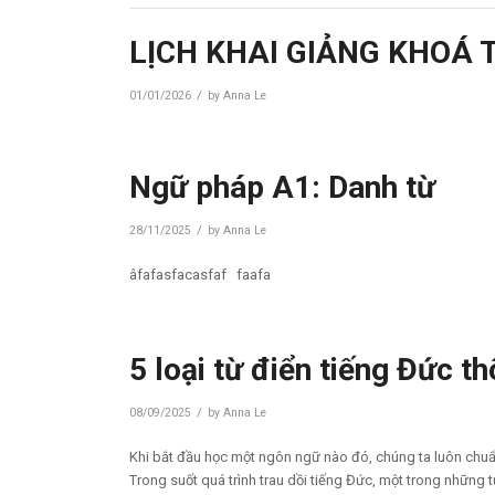
LỊCH KHAI GIẢNG KHOÁ 
/
01/01/2026
by
Anna Le
Ngữ pháp A1: Danh từ
/
28/11/2025
by
Anna Le
âfafasfacasfaf faafa
5 loại từ điển tiếng Đức 
/
08/09/2025
by
Anna Le
Khi bắt đầu học một ngôn ngữ nào đó, chúng ta luôn chuẩn
Trong suốt quá trình trau dồi tiếng Đức, một trong những t