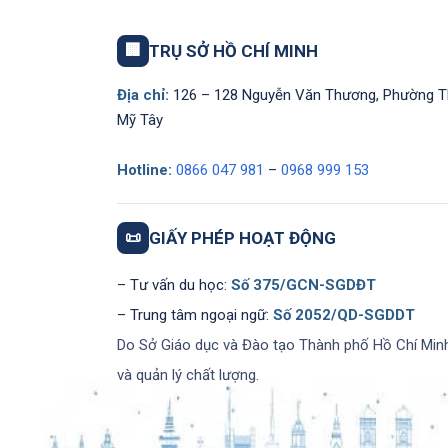
🏢
TRỤ SỞ HỒ CHÍ MINH
Địa chỉ:
126 – 128 Nguyễn Văn Thương, Phường 
Mỹ Tây
Hotline:
0866 047 981
–
0968 999 153
📜
GIẤY PHÉP HOẠT ĐỘNG
– Tư vấn du học:
Số 375/GCN-SGDĐT
– Trung tâm ngoại ngữ:
Số 2052/QD-SGDDT
Do Sở Giáo dục và Đào tạo Thành phố Hồ Chí Min
và quản lý chất lượng.
© Copyright - Tổ chức giáo dục IECS -
Enfold WordPress Theme