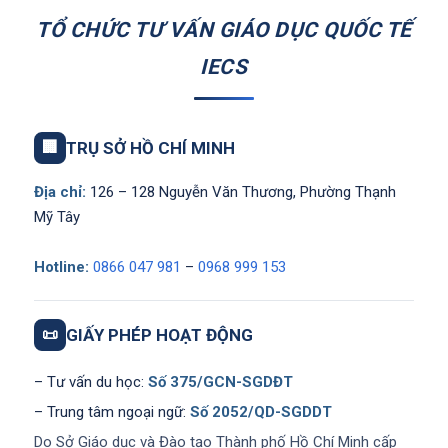
TỔ CHỨC TƯ VẤN GIÁO DỤC QUỐC TẾ
IECS
🏢
TRỤ SỞ HỒ CHÍ MINH
Địa chỉ:
126 – 128 Nguyễn Văn Thương, Phường Thạnh
Mỹ Tây
Hotline:
0866 047 981
–
0968 999 153
📜
GIẤY PHÉP HOẠT ĐỘNG
– Tư vấn du học:
Số 375/GCN-SGDĐT
– Trung tâm ngoại ngữ:
Số 2052/QD-SGDDT
Do Sở Giáo dục và Đào tạo Thành phố Hồ Chí Minh cấp