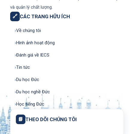
và quản lý chất lượng.
🔗
CÁC TRANG HỮU ÍCH
›
Về chúng tôi
›
Hình ảnh hoạt động
›
Đánh giá về IECS
›
Tin tức
›
Du học Đức
›
Du học nghề Đức
›
Học tiếng Đức
📘
THEO DÕI CHÚNG TÔI