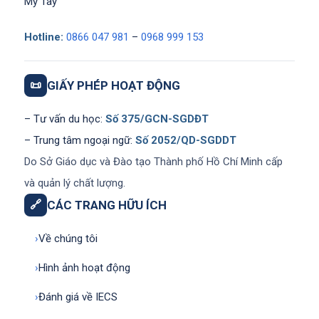
Mỹ Tây
Hotline:
0866 047 981
–
0968 999 153
📜
GIẤY PHÉP HOẠT ĐỘNG
– Tư vấn du học:
Số 375/GCN-SGDĐT
– Trung tâm ngoại ngữ:
Số 2052/QD-SGDDT
Do Sở Giáo dục và Đào tạo Thành phố Hồ Chí Minh cấp
và quản lý chất lượng.
🔗
CÁC TRANG HỮU ÍCH
›
Về chúng tôi
›
Hình ảnh hoạt động
›
Đánh giá về IECS