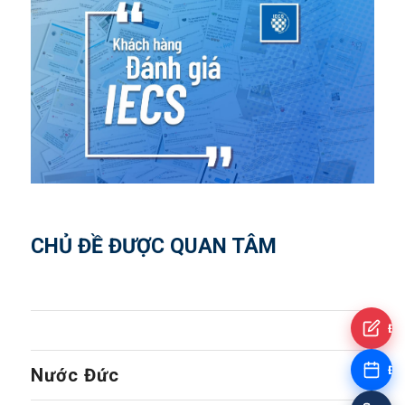
CHỦ ĐỀ ĐƯỢC QUAN TÂM
Đă
Đặt
Nước Đức