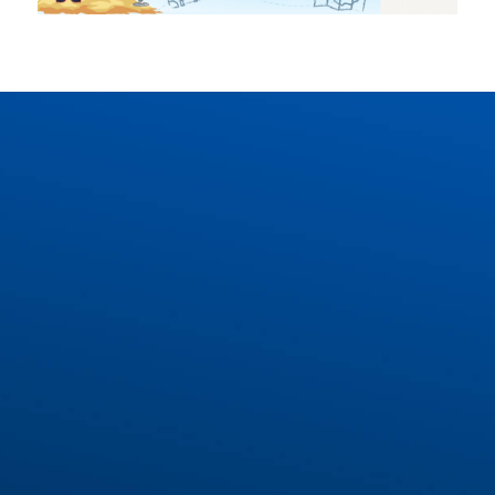
COMBO QUÀ TẶNG
DÀNH RIÊNG CHO BẠN
Buổi tư vấn lộ trình du học Đức tối ưu với chuyên
gia
Voucher khóa học tiếng Đức trị giá 1.000.000 VNĐ
Bộ từ vựng tiếng Đức thông dụng nhất
Bộ mẫu câu giao tiếp tiếng Đức cơ bản
Tìm hiểu thêm về IECS