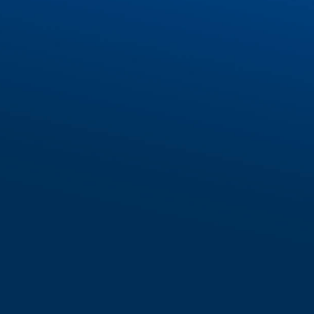
FORM ĐĂNG KÝ
*IECS cam kết bảo mật thông tin khách hàng
Hotline: 028 6287 3221