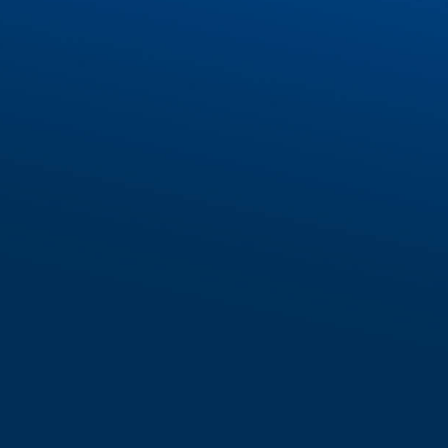
FORM ĐĂNG KÝ
*IECS cam kết bảo mật thông tin khách hàng
Hotline: 028 6287 3221