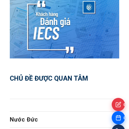
CHỦ ĐỀ ĐƯỢC QUAN TÂM
Đă
Đặt
Nước Đức