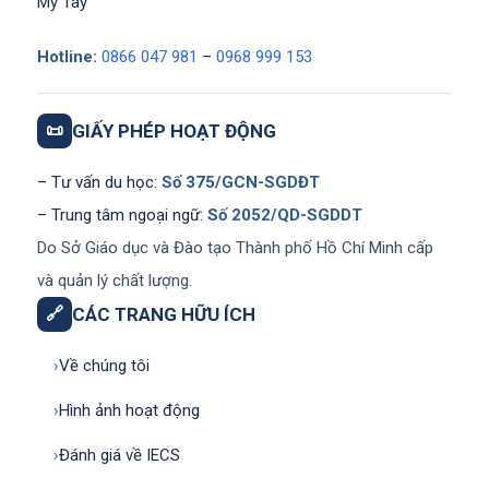
Mỹ Tây
Hotline:
0866 047 981
–
0968 999 153
📜
GIẤY PHÉP HOẠT ĐỘNG
– Tư vấn du học:
Số 375/GCN-SGDĐT
– Trung tâm ngoại ngữ:
Số 2052/QD-SGDDT
Do Sở Giáo dục và Đào tạo Thành phố Hồ Chí Minh cấp
và quản lý chất lượng.
🔗
CÁC TRANG HỮU ÍCH
›
Về chúng tôi
›
Hình ảnh hoạt động
›
Đánh giá về IECS