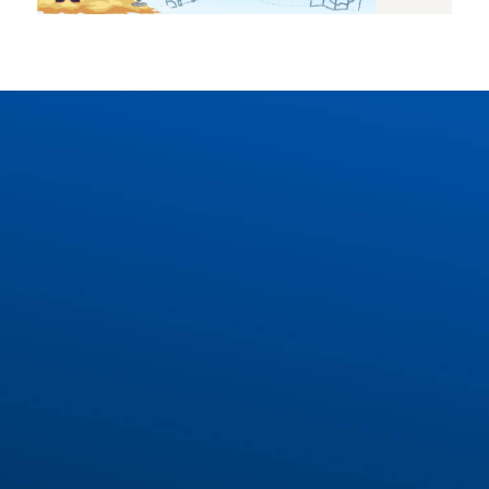
COMBO QUÀ TẶNG
DÀNH RIÊNG CHO BẠN
Buổi tư vấn lộ trình du học Đức tối ưu với chuyên
gia
Voucher khóa học tiếng Đức trị giá 1.000.000 VNĐ
Bộ từ vựng tiếng Đức thông dụng nhất
Bộ mẫu câu giao tiếp tiếng Đức cơ bản
Tìm hiểu thêm về IECS