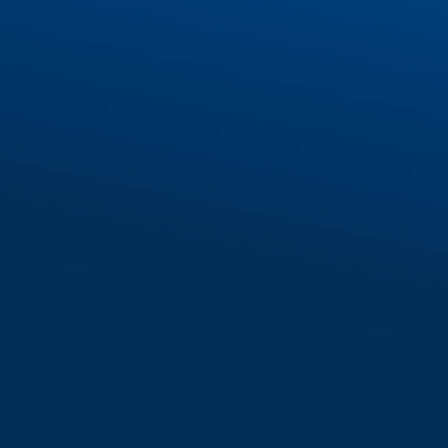
FORM ĐĂNG KÝ
*IECS cam kết bảo mật thông tin khách hàng
Hotline: 028 6287 3221