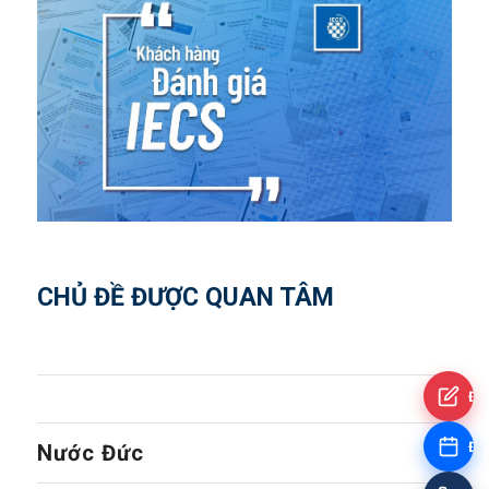
CHỦ ĐỀ ĐƯỢC QUAN TÂM
Đă
Đặt
Nước Đức