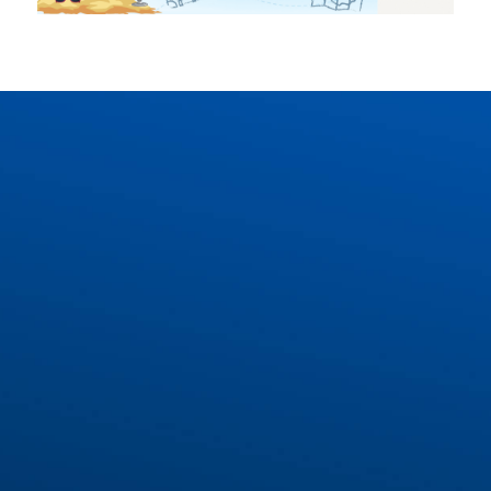
COMBO QUÀ TẶNG
DÀNH RIÊNG CHO BẠN
Buổi tư vấn lộ trình du học Đức tối ưu với chuyên
gia
Voucher khóa học tiếng Đức trị giá 1.000.000 VNĐ
Bộ từ vựng tiếng Đức thông dụng nhất
Bộ mẫu câu giao tiếp tiếng Đức cơ bản
Tìm hiểu thêm về IECS