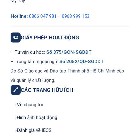
Mỹ Tây
Hotline:
0866 047 981
–
0968 999 153
📜
GIẤY PHÉP HOẠT ĐỘNG
– Tư vấn du học:
Số 375/GCN-SGDĐT
– Trung tâm ngoại ngữ:
Số 2052/QD-SGDDT
Do Sở Giáo dục và Đào tạo Thành phố Hồ Chí Minh cấp
và quản lý chất lượng.
🔗
CÁC TRANG HỮU ÍCH
›
Về chúng tôi
›
Hình ảnh hoạt động
›
Đánh giá về IECS