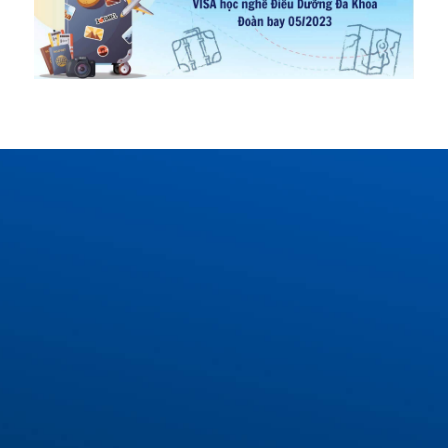
COMBO QUÀ TẶNG
DÀNH RIÊNG CHO BẠN
Buổi tư vấn lộ trình du học Đức tối ưu với chuyên
gia
Voucher khóa học tiếng Đức trị giá 1.000.000 VNĐ
Bộ từ vựng tiếng Đức thông dụng nhất
Bộ mẫu câu giao tiếp tiếng Đức cơ bản