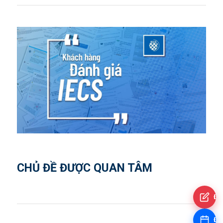
CHỦ ĐỀ ĐƯỢC QUAN TÂM
Đă
Đặt