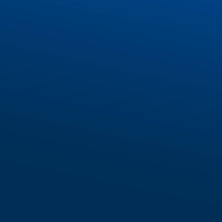
Tìm hiểu thêm về IECS
FORM ĐĂNG KÝ
*IECS cam kết bảo mật thông tin khách hàng