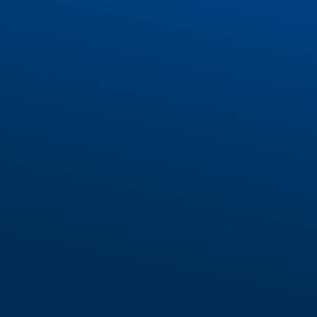
Tìm hiểu thêm về IECS
FORM ĐĂNG KÝ
*IECS cam kết bảo mật thông tin khách hàng