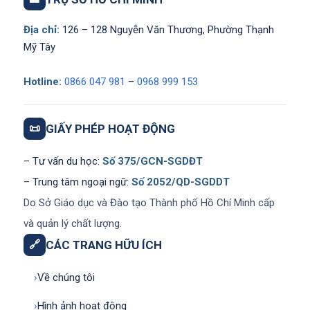
Địa chỉ:
126 – 128 Nguyễn Văn Thương, Phường Thạnh
Mỹ Tây
Hotline:
0866 047 981
–
0968 999 153
📜
GIẤY PHÉP HOẠT ĐỘNG
– Tư vấn du học:
Số 375/GCN-SGDĐT
– Trung tâm ngoại ngữ:
Số 2052/QD-SGDDT
Do Sở Giáo dục và Đào tạo Thành phố Hồ Chí Minh cấp
và quản lý chất lượng.
🔗
CÁC TRANG HỮU ÍCH
›
Về chúng tôi
›
Hình ảnh hoạt động