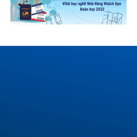
COMBO QUÀ TẶNG
DÀNH RIÊNG CHO BẠN
Buổi tư vấn lộ trình du học Đức tối ưu với chuyên
gia
Voucher khóa học tiếng Đức trị giá 1.000.000 VNĐ
Bộ từ vựng tiếng Đức thông dụng nhất
Bộ mẫu câu giao tiếp tiếng Đức cơ bản