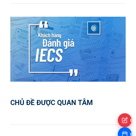
CHỦ ĐỀ ĐƯỢC QUAN TÂM
Đă
Đặt