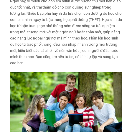
Ngày nay, vì muốn cho con em mình được hưởng thụ một nền giáo
dục tốt nhất, và trải thảm đỏ cho con đường sự nghiệp trong
tương lai. Nhiều bậc phụ huynh đã lựa chọn con đường du học cho
con em mình ngay từ bậc trung học phổ thông (THPT). Học sinh du
học từ bậc trung học phổ thông sớm được sống và trải nghiệm
trong môi trường mới với một ngôn ngữ hoàn toàn mới, giúp nâng
cao năng lực ngoại ngữ nơi mà mình theo học. Phần lớn học sinh
du học từ bậc phổ thông đều hòa nhập nhanh trong môi trường
mới, hiểu biết sâu sắc hơn về nền văn hóa , con người ở đất nước
mình theo học. Bạn cũng trở nên tự tin, có tính tự lập và sáng tạo
cao hơn.