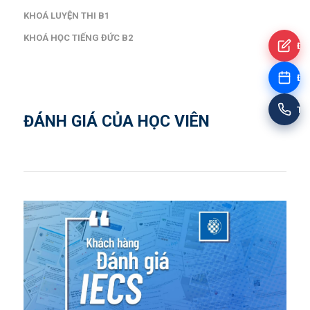
KHOÁ LUYỆN THI B1
KHOÁ HỌC TIẾNG ĐỨC B2
Đă
Đặt
Tư
ĐÁNH GIÁ CỦA HỌC VIÊN