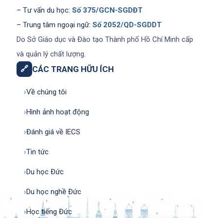
– Tư vấn du học:
Số 375/GCN-SGDĐT
– Trung tâm ngoại ngữ:
Số 2052/QD-SGDDT
Do Sở Giáo dục và Đào tạo Thành phố Hồ Chí Minh cấp
và quản lý chất lượng.
🔗
CÁC TRANG HỮU ÍCH
›
Về chúng tôi
›
Hình ảnh hoạt động
›
Đánh giá về IECS
›
Tin tức
›
Du học Đức
›
Du học nghề Đức
›
Học tiếng Đức