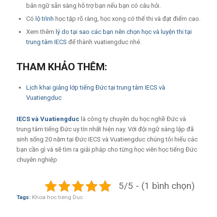
bản ngữ sẵn sàng hỗ trợ bạn nếu bạn có câu hỏi.
Có
lộ trình
học tập rõ ràng, học xong có thể thi và đạt điểm cao.
Xem thêm
lý do tại sao các bạn nên chọn học và luyện thi tại
trung tâm IECS
để thành vuatiengduc nhé.
THAM KHẢO THÊM:
Lịch khai giảng lớp tiếng Đức tại trung tâm IECS và
Vuatiengduc
IECS
và
Vuatiengduc
là công ty chuyên du học nghề Đức và
trung tâm tiếng Đức uy tín nhất hiện nay. Với đội ngữ sáng lập đã
sinh sống 20 năm tại Đức IECS và Vuatiengduc chúng tôi hiểu các
bạn cần gì và sẽ tìm ra giải pháp cho từng học viên học tiếng Đức
chuyên nghiệp
5/5 - (1 bình chọn)
Tags:
Khoa hoc tieng Duc