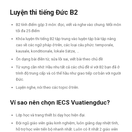
Luyện thi tiếng Đức B2
B2 tính điểm gộp 3 môn: đọc, viết và nghe vào chung. Mỗi môn
tối đa 25 điểm
Khóa luyện thi tiếng B2 tập trung vào luyện tập bài tập nâng
cao về các ngữ pháp ở trên, các loại câu phức: temporale,
kausale, konditionale, lokale Sätze, …
Ôn dạng bài điền từ, sửa lỗi sai, viết bài theo chủ đề
Từ vựng cần nhớ: Hầu nhu tất cả các chủ đề vì với B2 bạn đã ở
trình độ trung cấp và có thể hầu như giao tiếp cơ bản với người
Đức.
Luyện nghe, nói theo các topic ở trên.
Ví sao nên chọn IECS Vuatiengduc?
Lớp học và trang thiết bị dạy học hiện đại.
Đội ngũ giáo viên giàu kinh nghiệm, luôn giảng dạy nhiệt tình,
hỗ trợ học viên tiến bộ nhanh nhất. Luôn có ít nhất 2 giáo viên