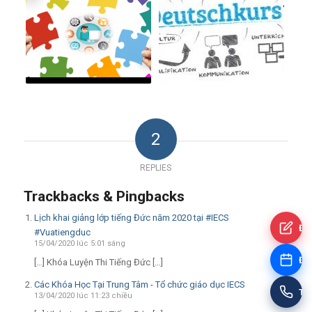
2
REPLIES
Trackbacks & Pingbacks
Lịch khai giảng lớp tiếng Đức năm 2020 tại #IECS
Đă
#Vuatiengduc
15/04/2020 lúc 5:01 sáng
Đặt
[…] Khóa Luyện Thi Tiếng Đức […]
Các Khóa Học Tại Trung Tâm - Tổ chức giáo dục IECS
Tư
13/04/2020 lúc 11:23 chiều