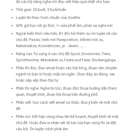
đủ các kỹ năng nghe nói đọc viết hiệu quả nhất cho bạn
Thời gian: 20 buổi, 5 buổi/tuần
Luyện thi theo form chuẩn của Goethe
60% giờ học với gv Đức => sửa phát âm, phản xạ nghe nói
Ngoài kiến thức nêu trên, B1 đòi hỏi thêm sự ôn luyện về các
chủ đề: Passiv, Verb mit Pareposition, Infinitiv mit zu,
Nebensätze, Konnektoren, je …desto …, ….
Nâng cao Từ vựng ở các chủ đề Sport, Emotionen, Tiere,
Sprichtwörter, Aktivitäten zu Feste und Feier, Studiengänge, …
Phần thi đọc: Đọc email hoặc các bài blog, đoạn văn chuyên
ngành từ báo trí hoặc mẩu tin ngắn. Chọn đáp án đúng- sai
hoặc sắp xếp theo thứ tự
Phần thi nghe: Nghe tin tức, đoạn độc thoại hướng dẫn tham
quan, thuyết trình, đoạn hội thoại trên đường phố.
Phần viết: học cách viết email cá nhân, đưa ý kiến về một chủ
đề
Phần nói: Kết hợp cùng nhau lên kế hoạch, thuyết trình về một
chủ đề. Hoặc đưa ra nhận xét về bài của bạn cùng thi và đặt
câu hỏi. Ôn luyện cách phát âm