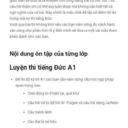
giáo viên sẽ đưa ra lời khuyên cho từng dạng bài cụ thể. Với 1 số
câu hỏi thậm chí có thể suy luận được mà không cần biết tất cả
ngữ nghĩa của cả bài. Đây chính là mấu chốt để lấy số điểm tối đa
trong mỗi kỳ thi tiếng Đức.
Vượt qua bài thi không khó nếu các bạn nắm vững đc cách hành
văn cũng như phân tích rõ ý. Bên mình sẽ đưa ra một vài mẫu tham
khảo dành cho các bạn.
Nội dung ôn tập của từng lớp
Luyện thi tiếng Đức A1
Để thi đỗ kỳ thi A1 các bạn cần nắm vững cấu trúc ngữ pháp
quan trọng sau:
Chia động từ ở hiện tại, quá khứ
Câu hỏi với từ để hỏi W- Fragen và câu hỏi dạng Ja/Nein
Câu mệnh lệnh
Các đại từ sở hữu