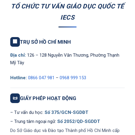
TỔ CHỨC TƯ VẤN GIÁO DỤC QUỐC TẾ
IECS
🏢
TRỤ SỞ HỒ CHÍ MINH
Địa chỉ:
126 – 128 Nguyễn Văn Thương, Phường Thạnh
Mỹ Tây
Hotline:
0866 047 981
–
0968 999 153
📜
GIẤY PHÉP HOẠT ĐỘNG
– Tư vấn du học:
Số 375/GCN-SGDĐT
– Trung tâm ngoại ngữ:
Số 2052/QD-SGDDT
Do Sở Giáo dục và Đào tạo Thành phố Hồ Chí Minh cấp