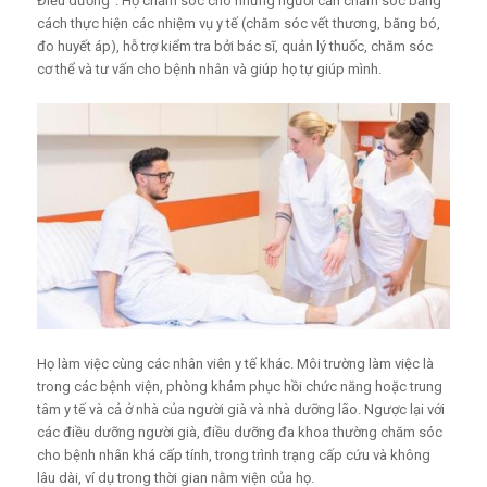
Điều dưỡng”. Họ chăm sóc cho những người cần chăm sóc bằng
cách thực hiện các nhiệm vụ y tế (chăm sóc vết thương, băng bó,
đo huyết áp), hỗ trợ kiểm tra bởi bác sĩ, quản lý thuốc, chăm sóc
cơ thể và tư vấn cho bệnh nhân và giúp họ tự giúp mình.
Họ làm việc cùng các nhân viên y tế khác. Môi trường làm việc là
trong các bệnh viện, phòng khám phục hồi chức năng hoặc trung
tâm y tế và cả ở nhà của người già và nhà dưỡng lão. Ngược lại với
các điều dưỡng người già, điều dưỡng đa khoa thường chăm sóc
cho bệnh nhân khá cấp tính, trong trình trạng cấp cứu và không
lâu dài, ví dụ trong thời gian nằm viện của họ.