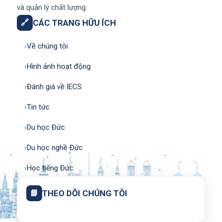
và quản lý chất lượng.
🔗
CÁC TRANG HỮU ÍCH
›
Về chúng tôi
›
Hình ảnh hoạt động
›
Đánh giá về IECS
›
Tin tức
›
Du học Đức
›
Du học nghề Đức
›
Học tiếng Đức
📘
THEO DÕI CHÚNG TÔI