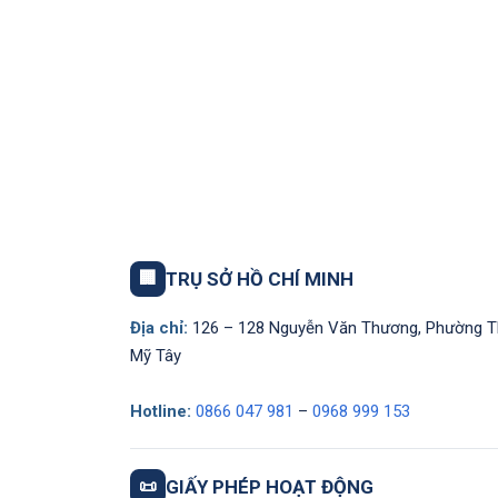
🏢
TRỤ SỞ HỒ CHÍ MINH
Địa chỉ:
126 – 128 Nguyễn Văn Thương, Phường 
Mỹ Tây
Hotline:
0866 047 981
–
0968 999 153
📜
GIẤY PHÉP HOẠT ĐỘNG