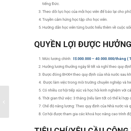
tiếng Đức.
Theo dõi lực học của mỗi học viên để báo lại cho phò
Truyền cảm hứng học tập cho học viên.
Hướng dẫn học viên từng bước hiểu thêm về cuộc sốn
QUYỀN LỢI ĐƯỢC HƯỞN
Mức lương chính:
15
.
000.000 – 40.000.000/tháng ( 
Hưởng lương thưởng ngày lễ tết và nghỉ theo quy địn
Được đóng BHXH theo quy định của nhà nước sau khi
Được làm việc trong môi trường chuyên nghiệp và hi
Có nhiều cơ hội tiếp xúc và học hỏi kinh nghiệm với 
Thời gian thử việc: 3 tháng (nếu làm tốt có thể kí hợ
NHÂN VIÊN VĂN PHÒNG
– VP HÀ NỘI
Chế độ nâng lương: Theo quy định của Nhà nước và q
Cơ hội được tham gia các khoá học nâng cao trình đ
TIÊU CHÍ/YÊU CẦU CÔNG 