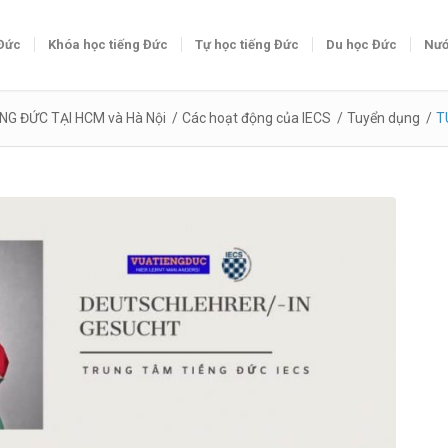
 Đức
Khóa học tiếng Đức
Tự học tiếng Đức
Du học Đức
Nướ
NG ĐỨC TẠI HCM và Hà Nội
/
Các hoạt động của IECS
/
Tuyển dụng
/
T