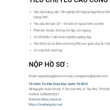
Yêu cầu bằng cấp: Tốt nghiệp ĐH Ngoại Ngữ khoa tiếng
bằng DAF.
Yêu cầu độ tuổi: 20 – 35 tuổi có ngoại hình ưa nhìn.
Phát âm chuẩn, không nói lắp, nói ngọng
Có tối thiểu 1 năm kinh nghiệm giảng dạy
Yêu thích và có đam mê trong lĩnh vực giáo dục là 1 lợi
Có máy tính xách tay
NỘP HỒ SƠ :
Email: tuyendung@iecs.vn hoặc congtyiecs@gmail.com
Tổ chức Tư Vấn Giáo Dục Quốc Tế IECS
48 Nguyễn Xuân Khoát, P. Tân Sơn Nhì, Q. Tân Phú, TP.HCM
Hotline: 02862873221
Website
https://iecs.vn
https://Vuatiengduc.net