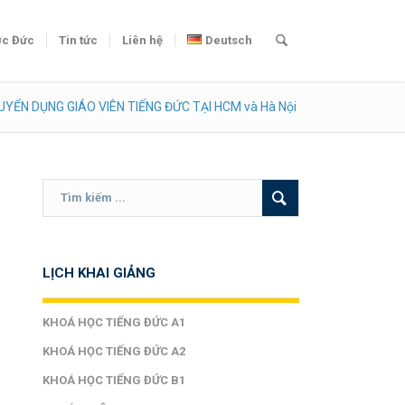
c Đức
Tin tức
Liên hệ
Deutsch
UYỂN DỤNG GIÁO VIÊN TIẾNG ĐỨC TẠI HCM và Hà Nội
LỊCH KHAI GIẢNG
KHOÁ HỌC TIẾNG ĐỨC A1
KHOÁ HỌC TIẾNG ĐỨC A2
KHOÁ HỌC TIẾNG ĐỨC B1