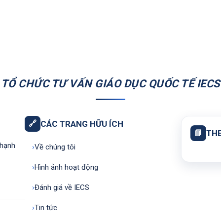
TỔ CHỨC TƯ VẤN GIÁO DỤC QUỐC TẾ IECS
🔗
CÁC TRANG HỮU ÍCH
📘
THE
Thạnh
›
Về chúng tôi
›
Hình ảnh hoạt động
›
Đánh giá về IECS
›
Tin tức