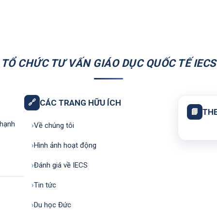
TỔ CHỨC TƯ VẤN GIÁO DỤC QUỐC TẾ IECS
🔗
CÁC TRANG HỮU ÍCH
📘
THE
Thạnh
›
Về chúng tôi
›
Hình ảnh hoạt động
›
Đánh giá về IECS
›
Tin tức
›
Du học Đức