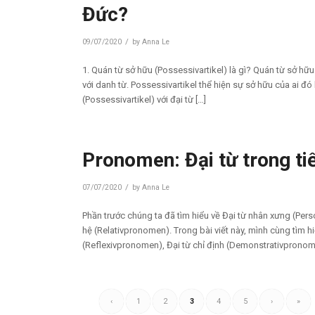
Đức?
/
09/07/2020
by
Anna Le
1. Quán từ sở hữu (Possessivartikel) là gì? Quán từ sở hữu
với danh từ. Possessivartikel thể hiện sự sở hữu của ai đó
(Possessivartikel) với đại từ […]
Pronomen: Đại từ trong ti
/
07/07/2020
by
Anna Le
Phần trước chúng ta đã tìm hiểu về Đại từ nhân xưng (Pe
hệ (Relativpronomen). Trong bài viết này, mình cùng tìm hi
(Reflexivpronomen), Đại từ chỉ định (Demonstrativpronome
‹
1
2
3
4
5
›
»