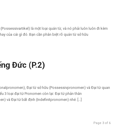
 (Possessivartikel) là một loại quán từ, và nó phải luôn luôn đi kèm
 hay của cái gì đó. Bạn cần phân biệt rõ quán từ sở hữu
ếng Đức (P.2)
rsonalpronomen), Đại từ sở hữu (Possessivpronomen) và Đại từ quan
ểu 3 loại đại từ Pronomen còn lại: Đại từ phản thân
n) và Đại từ bất định (Indefinitpronomen) nhé. […]
Page 3 of 6