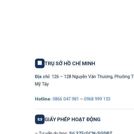
🏢
TRỤ SỞ HỒ CHÍ MINH
Địa chỉ:
126 – 128 Nguyễn Văn Thương, Phường 
Mỹ Tây
Hotline:
0866 047 981
–
0968 999 153
📜
GIẤY PHÉP HOẠT ĐỘNG
– Tư vấn du học:
Số 375/GCN-SGDĐT