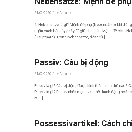
Nebensätze: Mệnh đề phụ 
/
24/07/2020
by
Anna Le
1. Nebensätze là gì? Mệnh đề phụ (Nebensätze) khi đứng 
ngăn cách bởi dấy phẩy “,” giữa hai câu. Mệnh đề phụ (N
(Hauptsatz). Trong Nebensätze, động từ […]
Passiv: Câu bị động
/
24/07/2020
by
Anna Le
Passiv là gì? Câu bị động được hình thành như thế nào? Cá
Passiv là gì? Passiv nhấn mạnh vào một hành động hoặc m
ra […]
Possessivartikel: Cách ch