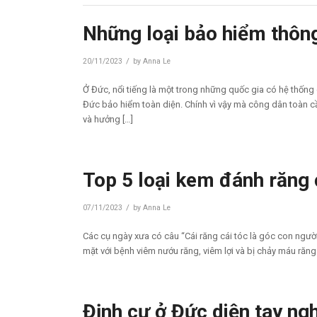
Những loại bảo hiểm thông
/
20/11/2023
by
Anna Le
Ở Đức, nổi tiếng là một trong những quốc gia có hệ thống
Đức bảo hiểm toàn diện. Chính vì vậy mà công dân toàn
và hưởng […]
Top 5 loại kem đánh răng
/
07/11/2023
by
Anna Le
Các cụ ngày xưa có câu “Cái răng cái tóc là góc con ngườ
mặt với bệnh viêm nướu răng, viêm lợi và bị chảy máu răn
Định cư ở Đức diện tay ng