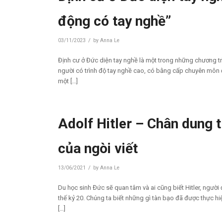
động có tay nghề”
/
03/11/2023
by
Anna Le
Định cư ở Đức diện tay nghề là một trong những chương tr
người có trình độ tay nghề cao, có bằng cấp chuyên môn 
một […]
Adolf Hitler – Chân dung 
của ngòi viết
/
13/06/2021
by
Anna Le
Du học sinh Đức sẽ quan tâm và ai cũng biết Hitler, ngườ
thế kỷ 20. Chúng ta biết những gì tàn bạo đã được thực h
[…]