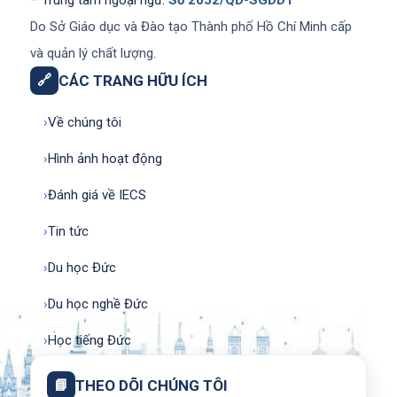
– Trung tâm ngoại ngữ:
Số 2052/QD-SGDDT
Do Sở Giáo dục và Đào tạo Thành phố Hồ Chí Minh cấp
và quản lý chất lượng.
🔗
CÁC TRANG HỮU ÍCH
›
Về chúng tôi
›
Hình ảnh hoạt động
›
Đánh giá về IECS
›
Tin tức
›
Du học Đức
›
Du học nghề Đức
›
Học tiếng Đức
📘
THEO DÕI CHÚNG TÔI