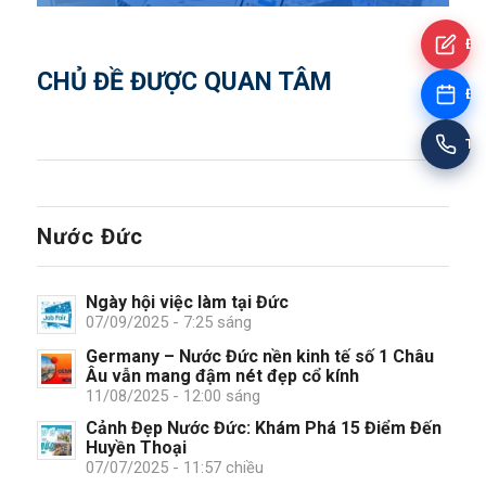
Đă
CHỦ ĐỀ ĐƯỢC QUAN TÂM
Đặt
Tư
Nước Đức
Ngày hội việc làm tại Đức
07/09/2025 - 7:25 sáng
Germany – Nước Đức nền kinh tế số 1 Châu
Âu vẫn mang đậm nét đẹp cổ kính
11/08/2025 - 12:00 sáng
Cảnh Đẹp Nước Đức: Khám Phá 15 Điểm Đến
Huyền Thoại
07/07/2025 - 11:57 chiều