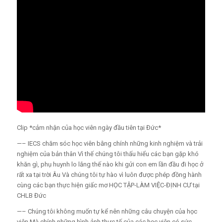
Clip *cảm nhận của học viên ngày đầu tiên tại Đức*
—– IECS chăm sóc học viên bằng chính những kinh nghiệm và trải
nghiệm của bản thân Vì thế chúng tôi thấu hiểu các bạn gặp khó
khăn gì, phụ huynh lo lắng thế nào khi gửi con em lần đầu đi học ở
rất xa tại trời Âu Và chúng tôi tự hào vì luôn được phép đồng hành
cùng các bạn thực hiện giấc mơ HỌC TẬP-LÀM VIỆC-ĐỊNH CƯ tại
CHLB Đức
—– Chúng tôi không muốn tự kể nên những câu chuyện của học
viên Mà chính những hình ảnh thực tế của các học viên có sức