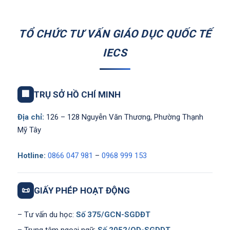
TỔ CHỨC TƯ VẤN GIÁO DỤC QUỐC TẾ
IECS
🏢
TRỤ SỞ HỒ CHÍ MINH
Địa chỉ:
126 – 128 Nguyễn Văn Thương, Phường Thạnh
Mỹ Tây
Hotline:
0866 047 981
–
0968 999 153
📜
GIẤY PHÉP HOẠT ĐỘNG
– Tư vấn du học:
Số 375/GCN-SGDĐT