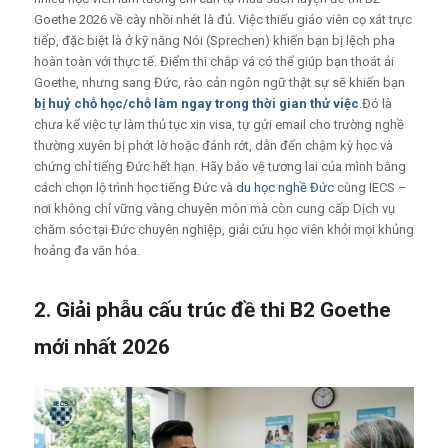
Goethe 2026 về cày nhồi nhét là đủ. Việc thiếu giáo viên cọ xát trực
tiếp, đặc biệt là ở kỹ năng Nói (Sprechen) khiến bạn bị lệch pha
hoàn toàn với thực tế. Điểm thi chắp vá có thể giúp bạn thoát ải
Goethe, nhưng sang Đức, rào cản ngôn ngữ thật sự sẽ khiến bạn
bị huỷ chỗ học/chỗ làm ngay trong thời gian thử việc
.Đó là
chưa kể việc tự làm thủ tục xin visa, tự gửi email cho trường nghề
thường xuyên bị phớt lờ hoặc đánh rớt, dẫn đến chậm kỳ học và
chứng chỉ tiếng Đức hết hạn. Hãy bảo vệ tương lai của mình bằng
cách chọn lộ trình học tiếng Đức và
du học nghề Đức
cùng IECS –
nơi không chỉ vững vàng chuyên môn mà còn cung cấp Dịch vụ
chăm sóc tại Đức chuyên nghiệp, giải cứu học viên khỏi mọi khủng
hoảng đa văn hóa.
2. Giải phẫu cấu trúc đề thi B2 Goethe
mới nhất 2026