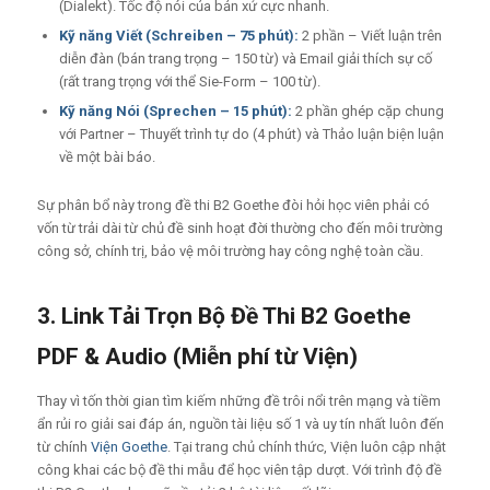
(Dialekt). Tốc độ nói của bản xứ cực nhanh.
Kỹ năng Viết (Schreiben – 75 phút):
2 phần – Viết luận trên
diễn đàn (bán trang trọng – 150 từ) và Email giải thích sự cố
(rất trang trọng với thể Sie-Form – 100 từ).
Kỹ năng Nói (Sprechen – 15 phút):
2 phần ghép cặp chung
với Partner – Thuyết trình tự do (4 phút) và Thảo luận biện luận
về một bài báo.
Sự phân bổ này trong đề thi B2 Goethe đòi hỏi học viên phải có
vốn từ trải dài từ chủ đề sinh hoạt đời thường cho đến môi trường
công sở, chính trị, bảo vệ môi trường hay công nghệ toàn cầu.
3. Link Tải Trọn Bộ Đề Thi B2 Goethe
PDF & Audio (Miễn phí từ Viện)
Thay vì tốn thời gian tìm kiếm những đề trôi nổi trên mạng và tiềm
ẩn rủi ro giải sai đáp án, nguồn tài liệu số 1 và uy tín nhất luôn đến
từ chính
Viện Goethe
. Tại trang chủ chính thức, Viện luôn cập nhật
công khai các bộ đề thi mẫu để học viên tập dượt. Với trình độ đề