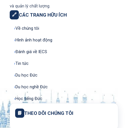
và quản lý chất lượng.
🔗
CÁC TRANG HỮU ÍCH
›
Về chúng tôi
›
Hình ảnh hoạt động
›
Đánh giá về IECS
›
Tin tức
›
Du học Đức
›
Du học nghề Đức
›
Học tiếng Đức
📘
THEO DÕI CHÚNG TÔI