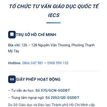
TỔ CHỨC TƯ VẤN GIÁO DỤC QUỐC TẾ
IECS
🏢
TRỤ SỞ HỒ CHÍ MINH
Địa chỉ:
126 – 128 Nguyễn Văn Thương, Phường Thạnh
Mỹ Tây
Hotline:
0866 047 981
–
0968 999 153
📜
GIẤY PHÉP HOẠT ĐỘNG
– Tư vấn du học:
Số 375/GCN-SGDĐT
– Trung tâm ngoại ngữ:
Số 2052/QD-SGDDT
Do Sở Giáo dục và Đào tạo Thành phố Hồ Chí Minh cấp