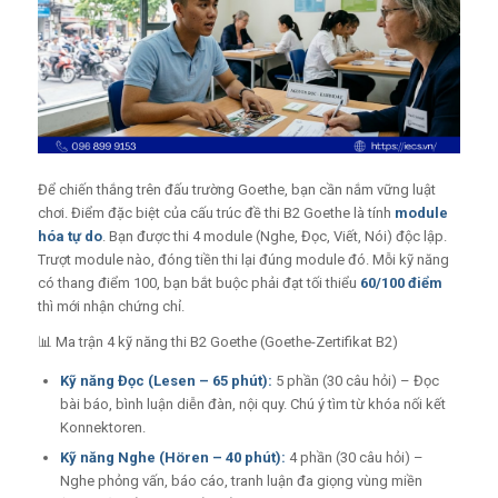
Để chiến thắng trên đấu trường Goethe, bạn cần nắm vững luật
chơi. Điểm đặc biệt của cấu trúc đề thi B2 Goethe là tính
module
hóa tự do
. Bạn được thi 4 module (Nghe, Đọc, Viết, Nói) độc lập.
Trượt module nào, đóng tiền thi lại đúng module đó. Mỗi kỹ năng
có thang điểm 100, bạn bắt buộc phải đạt tối thiểu
60/100 điểm
thì mới nhận chứng chỉ.
📊 Ma trận 4 kỹ năng thi B2 Goethe (Goethe-Zertifikat B2)
Kỹ năng Đọc (Lesen – 65 phút):
5 phần (30 câu hỏi) – Đọc
bài báo, bình luận diễn đàn, nội quy. Chú ý tìm từ khóa nối kết
Konnektoren.
Kỹ năng Nghe (Hören – 40 phút):
4 phần (30 câu hỏi) –
Nghe phỏng vấn, báo cáo, tranh luận đa giọng vùng miền