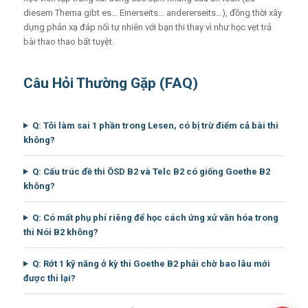
diesem Thema gibt es… Einerseits… andererseits…), đồng thời xây
dựng phản xạ đáp nối tự nhiên với bạn thi thay vì như học vẹt trả
bài thao thao bất tuyệt.
Câu Hỏi Thường Gặp (FAQ)
Q: Tôi làm sai 1 phần trong Lesen, có bị trừ điểm cả bài thi
không?
Q: Cấu trúc đề thi ÖSD B2 và Telc B2 có giống Goethe B2
không?
Q: Có mất phụ phí riêng để học cách ứng xử văn hóa trong
thi Nói B2 không?
Q: Rớt 1 kỹ năng ở kỳ thi Goethe B2 phải chờ bao lâu mới
được thi lại?