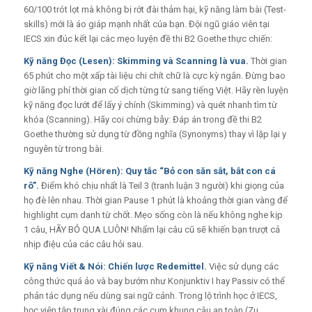
60/100 trót lọt mà không bị rớt đài thảm hại, kỹ năng làm bài (Test-
skills) mới là áo giáp mạnh nhất của bạn. Đội ngũ giáo viên tại
IECS xin đúc kết lại các mẹo luyện đề thi B2 Goethe thực chiến:
Kỹ năng Đọc (Lesen): Skimming và Scanning là vua.
Thời gian
65 phút cho một xấp tài liệu chi chít chữ là cực kỳ ngắn. Đừng bao
giờ lãng phí thời gian cố dịch từng từ sang tiếng Việt. Hãy rèn luyện
kỹ năng đọc lướt để lấy ý chính (Skimming) và quét nhanh tìm từ
khóa (Scanning). Hãy coi chừng bẫy: Đáp án trong đề thi B2
Goethe thường sử dụng từ đồng nghĩa (Synonyms) thay vì lặp lại y
nguyên từ trong bài.
Kỹ năng Nghe (Hören): Quy tắc “Bỏ con săn sắt, bắt con cá
rô”.
Điểm khó chịu nhất là Teil 3 (tranh luận 3 người) khi giọng của
họ đè lên nhau. Thời gian Pause 1 phút là khoảng thời gian vàng để
highlight cụm danh từ chốt. Mẹo sống còn là nếu không nghe kịp
1 câu, HÃY BỎ QUA LUÔN! Nhẩm lại câu cũ sẽ khiến bạn trượt cả
nhịp điệu của các câu hỏi sau.
Kỹ năng Viết & Nói: Chiến lược Redemittel.
Việc sử dụng các
công thức quá ảo và bay bướm như Konjunktiv I hay Passiv có thể
phản tác dụng nếu dùng sai ngữ cảnh. Trong lộ trình học ở IECS,
học viên tập trung xài đúng các cụm khung câu an toàn (Zu