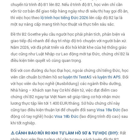
chuyển từ trình độ B1 lên B2. Nếu ở trình độ B1, học viên chỉ cần
vốn từ cơ bản để giao tiếp hàng ngày như đi siêu thị hay gọi đồ ăn,
thì việc học theo
lộ trình học tiếng Đức 2026
lên cấp độ B2 lại là
một sự nâng cấp mang tính học thuật và thực tiễn sâu sắc.
Đề thi B2 Goethe yêu cầu người học phải phân tích, phản biện và
giao tiếp đủ nhanh để duy trì nhịp độ trò chuyện với người bản xứ.
Năm 2026, với đà phát triển và đòi hỏi khắt khe của hệ thống giáo
dục cũng như Luật Nhập cư Lao động mới tại Đức, chứng chỉ B2 là
điều kiện tiên quyết vô cùng quan trọng.
Đối với con đường du học Đại học, ngoài chứng chỉ tiếng Đức, học
viên cần chuẩn bị thêm hồ sơ
luyện thi TestAS
và
luyện thi APS
. Đối
với học viên du học nghề (Ausbildung) các ngành Điều dưỡng,
Nhà hàng – Khách sạn hay Cơ khí điện tử, việc đạt điểm cao
chứng chỉ B2 ngay tại Việt Nam sẽ giúp tăng cơ hội nhận mức
lương thực tập lên tới 1.400 EUR/tháng. Sở hữu chứng chỉ này
cũng tạo điều kiện thuận lợi để chuyển đổi sang
Visa 18a Đức
(lao
động có tay nghề) hoặc
Visa 18b Đức
(lao động trình độ cao) sau
khi tốt nghiệp.
⚠️ CẢNH BÁO RỦI RO KHI TỰ LÀM HỒ SƠ & TỰ HỌC (DIY):
Rất
nhiều học viên lầm tưởng chỉ cần tự mua sách luyện đề thi B2