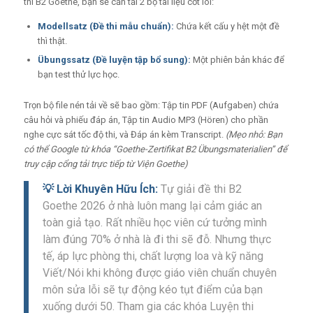
thi B2 Goethe, bạn sẽ cần tải 2 bộ tài liệu cốt lõi:
Modellsatz (Đề thi mẫu chuẩn):
Chứa kết cấu y hệt một đề
thì thật.
Übungssatz (Đề luyện tập bổ sung):
Một phiên bản khác để
bạn test thử lực học.
Trọn bộ file nén tải về sẽ bao gồm: Tập tin PDF (Aufgaben) chứa
câu hỏi và phiếu đáp án, Tập tin Audio MP3 (Hören) cho phần
nghe cực sát tốc độ thi, và Đáp án kèm Transcript.
(Mẹo nhỏ: Bạn
có thể Google từ khóa “Goethe-Zertifikat B2 Übungsmaterialien” để
truy cập cổng tải trực tiếp từ Viện Goethe)
💡 Lời Khuyên Hữu Ích:
Tự giải đề thi B2
Goethe 2026 ở nhà luôn mang lại cảm giác an
toàn giả tạo. Rất nhiều học viên cứ tưởng mình
làm đúng 70% ở nhà là đi thi sẽ đỗ. Nhưng thực
tế, áp lực phòng thi, chất lượng loa và kỹ năng
Viết/Nói khi không được giáo viên chuẩn chuyên
môn sửa lỗi sẽ tự động kéo tụt điểm của bạn
xuống dưới 50. Tham gia các khóa Luyện thi