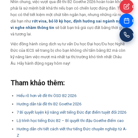
Nhìn chung, việc vượt qua đề thi B2 Goethe 2026 hoàn toàn không
Đă
phải là sứ mệnh bất khả thi nếu bạn có chiến lược đúng đắn. Tự
học có thể tiết kiệm một chút tiền ngắn hạn, nhưng những rủi ro
Đặt
dài hạn như
rớt visa, bỏ lỡ kỳ học, định hướng sai ngành nghề
vì nghe nhầm thông tin
sẽ bắt bạn trả giá cực đắt bằng thời gian
và tương lai.
Tư
Việc đồng hành cùng dịch vụ tư vấn Du học Đại học/Du học Nghề
Đức của IECS sẽ trang bị cho bạn không chỉ tấm bằng B2 mà còn
kỹ năng làm việc mượt mà nhất tại thị trường khó tính nhất Châu
Âu. Hãy hành động ngay hôm nay!
Tham khảo thêm:
Hiểu rõ hơn về đề thi ÖSD B2 2026
Hướng dẫn tải đề thi B2 Goethe 2026
7 Bí quyết luyện kỹ năng viết tiếng Đức đạt điểm tuyệt đối 2026
Lộ trình học tiếng Đức B2 – Bí quyết thi đậu Goethe điểm cao
Hướng dẫn chi tiết cách viết thư tiếng Đức chuyên nghiệp từ A-
Z