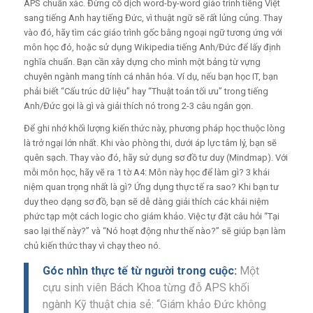
APS chuẩn xác. Đừng cố dịch word-by-word giáo trình tiếng Việt
sang tiếng Anh hay tiếng Đức, vì thuật ngữ sẽ rất lủng củng. Thay
vào đó, hãy tìm các giáo trình gốc bằng ngoại ngữ tương ứng với
môn học đó, hoặc sử dụng Wikipedia tiếng Anh/Đức để lấy định
nghĩa chuẩn. Bạn cần xây dựng cho mình một bảng từ vựng
chuyên ngành mang tính cá nhân hóa. Ví dụ, nếu bạn học IT, bạn
phải biết “Cấu trúc dữ liệu” hay “Thuật toán tối ưu” trong tiếng
Anh/Đức gọi là gì và giải thích nó trong 2-3 câu ngắn gọn.
Để ghi nhớ khối lượng kiến thức này, phương pháp học thuộc lòng
là trở ngại lớn nhất. Khi vào phòng thi, dưới áp lực tâm lý, bạn sẽ
quên sạch. Thay vào đó, hãy sử dụng sơ đồ tư duy (Mindmap). Với
mỗi môn học, hãy vẽ ra 1 tờ A4: Môn này học để làm gì? 3 khái
niệm quan trọng nhất là gì? Ứng dụng thực tế ra sao? Khi bạn tư
duy theo dạng sơ đồ, bạn sẽ dễ dàng giải thích các khái niệm
phức tạp một cách logic cho giám khảo. Việc tự đặt câu hỏi “Tại
sao lại thế này?” và “Nó hoạt động như thế nào?” sẽ giúp bạn làm
chủ kiến thức thay vì chạy theo nó.
Góc nhìn thực tế từ người trong cuộc:
Một
cựu sinh viên Bách Khoa từng đỗ APS khối
ngành Kỹ thuật chia sẻ: “Giám khảo Đức không