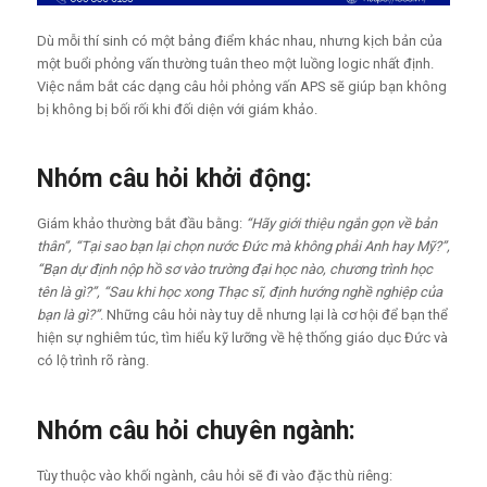
Dù mỗi thí sinh có một bảng điểm khác nhau, nhưng kịch bản của
một buổi phỏng vấn thường tuân theo một luồng logic nhất định.
Việc nắm bắt các dạng câu hỏi phỏng vấn APS sẽ giúp bạn không
bị không bị bối rối khi đối diện với giám khảo.
Nhóm câu hỏi khởi động:
Giám khảo thường bắt đầu bằng:
“Hãy giới thiệu ngắn gọn về bản
thân”, “Tại sao bạn lại chọn nước Đức mà không phải Anh hay Mỹ?”,
“Bạn dự định nộp hồ sơ vào trường đại học nào, chương trình học
tên là gì?”, “Sau khi học xong Thạc sĩ, định hướng nghề nghiệp của
bạn là gì?”
. Những câu hỏi này tuy dễ nhưng lại là cơ hội để bạn thể
hiện sự nghiêm túc, tìm hiểu kỹ lưỡng về hệ thống giáo dục Đức và
có lộ trình rõ ràng.
Nhóm câu hỏi chuyên ngành:
Tùy thuộc vào khối ngành, câu hỏi sẽ đi vào đặc thù riêng: