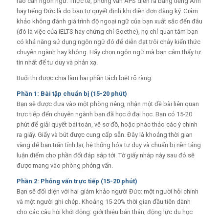
rào cản ngôn ngữ. Thực tế, phỏng vấn APS diễn ra bằng tiếng Anh
hay tiếng Đức là do bạn tự quyết định khi điền đơn đăng ký. Giám
khảo không đánh giá trình độ ngoại ngữ của bạn xuất sắc đến đâu
(đó là việc của IELTS hay chứng chỉ Goethe), họ chỉ quan tâm bạn
có khả năng sử dụng ngôn ngữ đó để diễn đạt trôi chảy kiến thức
chuyên ngành hay không. Hãy chọn ngôn ngữ mà bạn cảm thấy tự
tin nhất để tư duy và phản xạ.
Buổi thi được chia làm hai phần tách biệt rõ ràng:
Phần 1: Bài tập chuẩn bị (15-20 phút)
Bạn sẽ được đưa vào một phòng riêng, nhận một đề bài liên quan
trực tiếp đến chuyên ngành bạn đã học ở đại học. Bạn có 15-20
phút để giải quyết bài toán, vẽ sơ đồ, hoặc phác thảo các ý chính
ra giấy. Giấy và bút được cung cấp sẵn. Đây là khoảng thời gian
vàng để bạn trấn tĩnh lại, hệ thống hóa tư duy và chuẩn bị nền tảng
luận điểm cho phần đối đáp sắp tới. Tờ giấy nháp này sau đó sẽ
được mang vào phòng phỏng vấn.
Phần 2: Phỏng vấn trực tiếp (15-20 phút)
Bạn sẽ đối diện với hai giám khảo người Đức: một người hỏi chính
và một người ghi chép. Khoảng 15-20% thời gian đầu tiên dành
cho các câu hỏi khởi động: giới thiệu bản thân, động lực du học