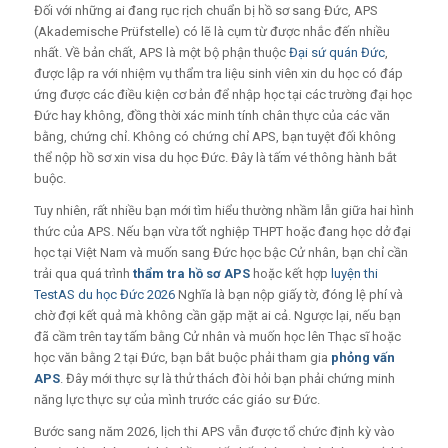
Đối với những ai đang rục rịch chuẩn bị hồ sơ sang Đức, APS
(Akademische Prüfstelle) có lẽ là cụm từ được nhắc đến nhiều
nhất. Về bản chất, APS là một bộ phận thuộc
Đại sứ quán Đức
,
được lập ra với nhiệm vụ thẩm tra liệu sinh viên xin du học có đáp
ứng được các điều kiện cơ bản để nhập học tại các trường đại học
Đức hay không, đồng thời xác minh tính chân thực của các văn
bằng, chứng chỉ. Không có chứng chỉ APS, bạn tuyệt đối không
thể nộp hồ sơ xin visa du học Đức. Đây là tấm vé thông hành bắt
buộc.
Tuy nhiên,
rất nhiều bạn mới tìm hiểu thường nhầm lẫn giữa hai hình
thức của APS.
Nếu bạn vừa tốt nghiệp THPT hoặc đang học dở đại
học tại Việt Nam và muốn sang Đức học bậc Cử nhân,
bạn chỉ cần
trải qua quá trình
thẩm tra hồ sơ APS
hoặc kết hợp
luyện thi
TestAS du học Đức 2026
Nghĩa là bạn nộp giấy tờ, đóng lệ phí và
chờ đợi kết quả mà không cần gặp mặt ai cả. Ngược lại, nếu bạn
đã cầm trên tay tấm bằng Cử nhân và muốn học lên Thạc sĩ hoặc
học văn bằng 2 tại Đức, bạn bắt buộc phải tham gia
phỏng vấn
APS
. Đây mới thực sự là thử thách đòi hỏi bạn phải chứng minh
năng lực thực sự của mình trước các giáo sư Đức.
Bước sang năm 2026, lịch thi APS vẫn được tổ chức định kỳ vào