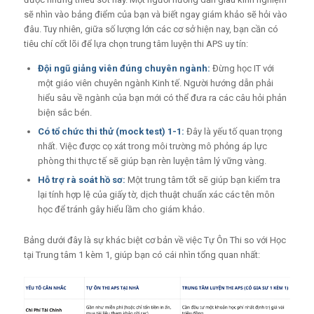
sẽ nhìn vào bảng điểm của bạn và biết ngay giám khảo sẽ hỏi vào
đâu. Tuy nhiên, giữa số lượng lớn các cơ sở hiện nay, bạn cần có
tiêu chí cốt lõi để lựa chọn trung tâm luyện thi APS uy tín:
Đội ngũ giảng viên đúng chuyên ngành:
Đừng học IT với
một giáo viên chuyên ngành Kinh tế. Người hướng dẫn phải
hiểu sâu về ngành của bạn mới có thể đưa ra các câu hỏi phản
biện sắc bén.
Có tổ chức thi thử (mock test) 1-1:
Đây là yếu tố quan trọng
nhất. Việc được cọ xát trong môi trường mô phỏng áp lực
phòng thi thực tế sẽ giúp bạn rèn luyện tâm lý vững vàng.
Hỗ trợ rà soát hồ sơ:
Một trung tâm tốt sẽ giúp bạn kiểm tra
lại tính hợp lệ của giấy tờ, dịch thuật chuẩn xác các tên môn
học để tránh gây hiểu lầm cho giám khảo.
Bảng dưới đây là sự khác biệt cơ bản về việc Tự Ôn Thi so với Học
tại Trung tâm 1 kèm 1, giúp bạn có cái nhìn tổng quan nhất: