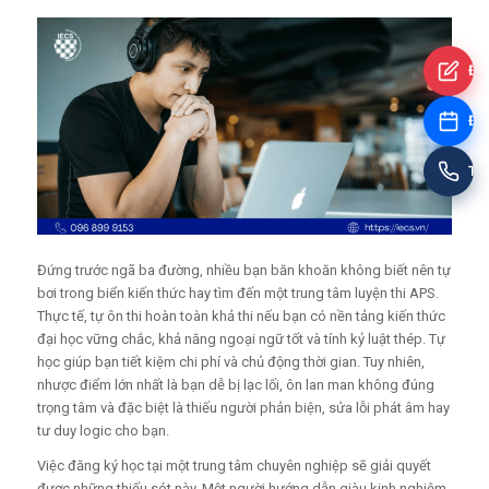
Đă
Đặt
Tư
Đứng trước ngã ba đường, nhiều bạn băn khoăn không biết nên tự
bơi trong biển kiến thức hay tìm đến một trung tâm luyện thi APS.
Thực tế, tự ôn thi hoàn toàn khả thi nếu bạn có nền tảng kiến thức
đại học vững chắc, khả năng ngoại ngữ tốt và tính kỷ luật thép. Tự
học giúp bạn tiết kiệm chi phí và chủ động thời gian. Tuy nhiên,
nhược điểm lớn nhất là bạn dễ bị lạc lối, ôn lan man không đúng
trọng tâm và đặc biệt là thiếu người phản biện, sửa lỗi phát âm hay
tư duy logic cho bạn.
Việc đăng ký học tại một trung tâm chuyên nghiệp sẽ giải quyết
được những thiếu sót này. Một người hướng dẫn giàu kinh nghiệm