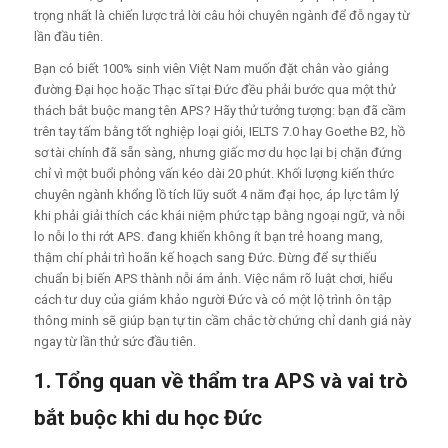
trọng nhất là chiến lược trả lời câu hỏi chuyên ngành để đỗ ngay từ
lần đầu tiên.
Bạn có biết 100% sinh viên Việt Nam muốn đặt chân vào giảng
đường Đại học hoặc Thạc sĩ tại Đức đều phải bước qua một thử
thách bắt buộc mang tên APS? Hãy thử tưởng tượng: bạn đã cầm
trên tay tấm bằng tốt nghiệp loại giỏi, IELTS 7.0 hay Goethe B2, hồ
sơ tài chính đã sẵn sàng, nhưng giấc mơ du học lại bị chặn đứng
chỉ vì một buổi phỏng vấn kéo dài 20 phút. Khối lượng kiến thức
chuyên ngành khổng lồ tích lũy suốt 4 năm đại học, áp lực tâm lý
khi phải giải thích các khái niệm phức tạp bằng ngoại ngữ, và nỗi
lo nỗi lo thi rớt APS. đang khiến không ít bạn trẻ hoang mang,
thậm chí phải trì hoãn kế hoạch sang Đức. Đừng để sự thiếu
chuẩn bị biến APS thành nỗi ám ảnh. Việc nắm rõ luật chơi, hiểu
cách tư duy của giám khảo người Đức và có một lộ trình ôn tập
thông minh sẽ giúp bạn tự tin cầm chắc tờ chứng chỉ danh giá này
ngay từ lần thử sức đầu tiên.
1. Tổng quan về thẩm tra APS và vai trò
bắt buộc khi du học Đức