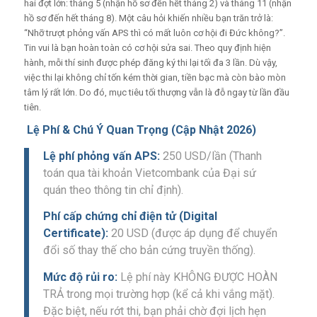
hai đợt lớn: tháng 5 (nhận hồ sơ đến hết tháng 2) và tháng 11 (nhận
hồ sơ đến hết tháng 8). Một câu hỏi khiến nhiều bạn trăn trở là:
“Nhỡ trượt phỏng vấn APS thì có mất luôn cơ hội đi Đức không?”.
Tin vui là bạn hoàn toàn có cơ hội sửa sai. Theo quy định hiện
hành, mỗi thí sinh được phép đăng ký thi lại tối đa 3 lần. Dù vậy,
việc thi lại không chỉ tốn kém thời gian, tiền bạc mà còn bào mòn
tâm lý rất lớn. Do đó, mục tiêu tối thượng vẫn là đỗ ngay từ lần đầu
tiên.
Lệ Phí & Chú Ý Quan Trọng (Cập Nhật 2026)
Lệ phí phỏng vấn APS:
250 USD/lần (Thanh
toán qua tài khoản Vietcombank của Đại sứ
quán theo thông tin chỉ định).
Phí cấp chứng chỉ điện tử (Digital
Certificate):
20 USD (được áp dụng để chuyển
đổi số thay thế cho bản cứng truyền thống).
Mức độ rủi ro:
Lệ phí này KHÔNG ĐƯỢC HOÀN
TRẢ trong mọi trường hợp (kể cả khi vắng mặt).
Đặc biệt, nếu rớt thi, bạn phải chờ đợi lịch hẹn