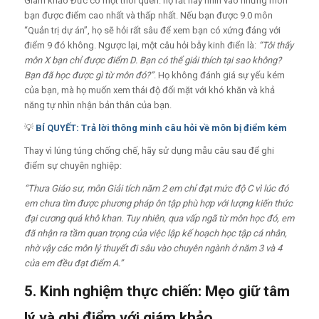
Giám khảo Đức có một thói quen: họ rất hay nhìn vào những môn
bạn được điểm cao nhất và thấp nhất. Nếu bạn được 9.0 môn
“Quản trị dự án”, họ sẽ hỏi rất sâu để xem bạn có xứng đáng với
điểm 9 đó không. Ngược lại, một câu hỏi bẫy kinh điển là:
“Tôi thấy
môn X bạn chỉ được điểm D. Bạn có thể giải thích tại sao không?
Bạn đã học được gì từ môn đó?”
. Họ không đánh giá sự yếu kém
của bạn, mà họ muốn xem thái độ đối mặt với khó khăn và khả
năng tự nhìn nhận bản thân của bạn.
💡
BÍ QUYẾT: Trả lời thông minh câu hỏi về môn bị điểm kém
Thay vì lúng túng chống chế, hãy sử dụng mẫu câu sau để ghi
điểm sự chuyên nghiệp:
“Thưa Giáo sư, môn Giải tích năm 2 em chỉ đạt mức độ C vì lúc đó
em chưa tìm được phương pháp ôn tập phù hợp với lượng kiến thức
đại cương quá khô khan. Tuy nhiên, qua vấp ngã từ môn học đó, em
đã nhận ra tầm quan trọng của việc lập kế hoạch học tập cá nhân,
nhờ vậy các môn lý thuyết đi sâu vào chuyên ngành ở năm 3 và 4
của em đều đạt điểm A.”
5. Kinh nghiệm thực chiến: Mẹo giữ tâm
lý và ghi điểm với giám khảo