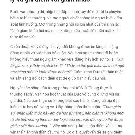
Bước vào phòng thi, nhịp tim đập nhanh, tay đổ mồ hôi là chuyện
hết sức bình thường. Nhưng người chiến thắng là người biết kiểm
soát tình huống. Một trong những nỗi sợ lớn nhất của thí sinh là:
“Nhỡ giám khảo hỏi mà mình không hiểu, hoặc lỡ quên mất kiến
thức thì sao?”.
Chiến thuật xử lý ở đây là tuyệt đối không được im lặng. Im lặng
đồng nghĩa với việc bạn bỏ cuộc. Nếu bạn nghe không rõ hoặc
không hiểu thuật ngữ giám khảo vừa dùng, hãy lịch sự hỏi lại:
“Xin
lỗi giáo sư, ý thầy có phải là…?”, “Thầy có thể giải thích lại thuật ngữ
này bằng một từ khác được không?”
. Giám khảo Đức rất thân thiện
và sẵn sàng đổi cách diễn đạt để giúp bạn hiểu câu hỏi.
Nguyên tắc sống còn trong phòng thi APS là “Trung thực là
thượng sách”. Văn hóa học thuật của Đức vô cùng dị ứng với sự
giả dối. Nếu bạn thực sự không biết câu trả lời, đừng cố bịa đặt
kiến thức hay nói vòng vo. Hãy thẳng thắn thừa nhận:
“Thưa giáo
sư, phần kiến thức này em đã học từ năm 2 nên hiện tại không nhớ
rõ chi tiết, nhưng theo tư duy logic của em, vấn đề này có thể được
giải quyết theo hướng…”
. Việc sẵn sàng thừa nhận điểm yếu nhưng
vẫn thể hiện tinh thần cầu thị, nỗ lực giải quyết vấn đề sẽ ghi điểm