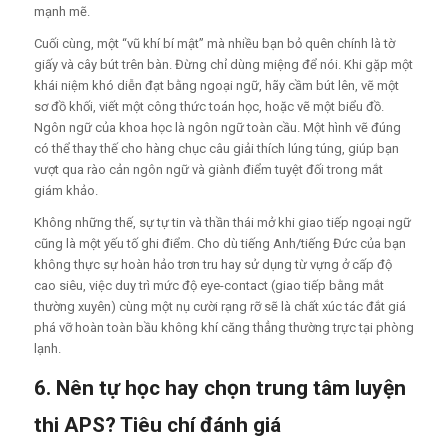
mạnh mẽ.
Cuối cùng, một “vũ khí bí mật” mà nhiều bạn bỏ quên chính là tờ
giấy và cây bút trên bàn. Đừng chỉ dùng miệng để nói. Khi gặp một
khái niệm khó diễn đạt bằng ngoại ngữ, hãy cầm bút lên, vẽ một
sơ đồ khối, viết một công thức toán học, hoặc vẽ một biểu đồ.
Ngôn ngữ của khoa học là ngôn ngữ toàn cầu. Một hình vẽ đúng
có thể thay thế cho hàng chục câu giải thích lúng túng, giúp bạn
vượt qua rào cản ngôn ngữ và giành điểm tuyệt đối trong mắt
giám khảo.
Không những thế, sự tự tin và thần thái mở khi giao tiếp ngoại ngữ
cũng là một yếu tố ghi điểm. Cho dù tiếng Anh/tiếng Đức của bạn
không thực sự hoàn hảo trơn tru hay sử dụng từ vựng ở cấp độ
cao siêu, việc duy trì mức độ eye-contact (giao tiếp bằng mắt
thường xuyên) cùng một nụ cười rạng rỡ sẽ là chất xúc tác đắt giá
phá vỡ hoàn toàn bầu không khí căng thẳng thường trực tại phòng
lạnh.
6. Nên tự học hay chọn trung tâm luyện
thi APS? Tiêu chí đánh giá