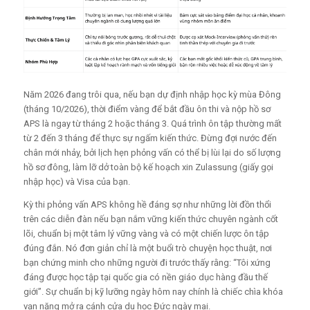
Năm 2026 đang trôi qua, nếu bạn dự định nhập học kỳ mùa Đông
(tháng 10/2026), thời điểm vàng để bắt đầu ôn thi và nộp hồ sơ
APS là ngay từ tháng 2 hoặc tháng 3. Quá trình ôn tập thường mất
từ 2 đến 3 tháng để thực sự ngấm kiến thức. Đừng đợi nước đến
chân mới nhảy, bởi lịch hẹn phỏng vấn có thể bị lùi lại do số lượng
hồ sơ đông, làm lỡ dở toàn bộ kế hoạch xin Zulassung (giấy gọi
nhập học) và Visa của bạn.
Kỳ thi phỏng vấn APS không hề đáng sợ như những lời đồn thổi
trên các diễn đàn nếu bạn nắm vững kiến thức chuyên ngành cốt
lõi, chuẩn bị một tâm lý vững vàng và có một chiến lược ôn tập
đúng đắn. Nó đơn giản chỉ là một buổi trò chuyện học thuật, nơi
bạn chứng minh cho những người đi trước thấy rằng: “Tôi xứng
đáng được học tập tại quốc gia có nền giáo dục hàng đầu thế
giới”. Sự chuẩn bị kỹ lưỡng ngày hôm nay chính là chiếc chìa khóa
vạn năng mở ra cánh cửa du học Đức ngày mai.