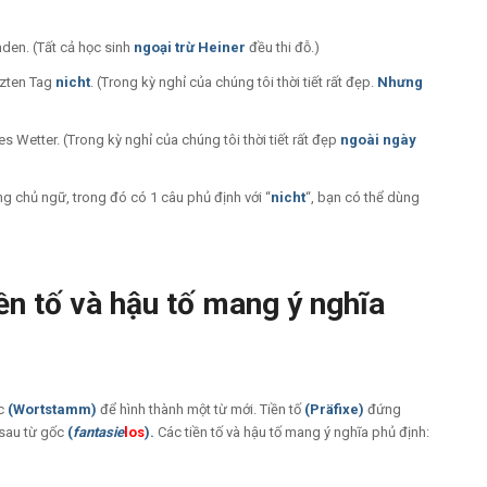
den. (Tất cả học sinh
ngoại trừ Heiner
đều
thi đỗ.)
tzten Tag
nicht
. (Trong kỳ nghỉ của chúng tôi thời tiết rất đẹp.
Nhưng
s Wetter. (Trong kỳ nghỉ của chúng tôi thời tiết rất đẹp
ngoài ngày
ùng chủ ngữ, trong đó có 1 câu phủ định với “
nicht
“, bạn có thể dùng
iền tố và hậu tố mang ý nghĩa
ốc
(Wortstamm)
để hình thành một từ mới. Tiền tố
(Präfixe)
đứng
sau từ gốc
(
fantasie
los
).
Các tiền tố và hậu tố mang ý nghĩa phủ định: