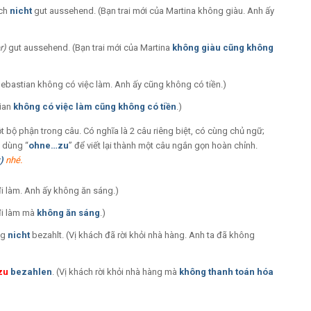
uch
nicht
gut aussehend. (Bạn trai mới của Martina không giàu. Anh ấy
r)
gut aussehend. (Bạn trai mới của Martina
không
giàu
cũng không
Sebastian không có việc làm. Anh ấy cũng không có tiền.)
tian
không
có việc làm
cũng không có
tiền
.)
bộ phận trong câu. Có nghĩa là 2 câu riêng biệt, có cùng chủ ngữ;
 dùng “
ohne…zu
” để viết lại thành một câu ngắn gọn hoàn chỉnh.
v)
nhé.
đi làm. Anh ấy không ăn sáng.)
đi làm
mà
không ăn sáng
.)
ng
nicht
bezahlt. (Vị khách đã rời khỏi nhà hàng. Anh ta đã không
zu
bezahlen
. (Vị khách rời khỏi nhà hàng
mà
không thanh toán hóa