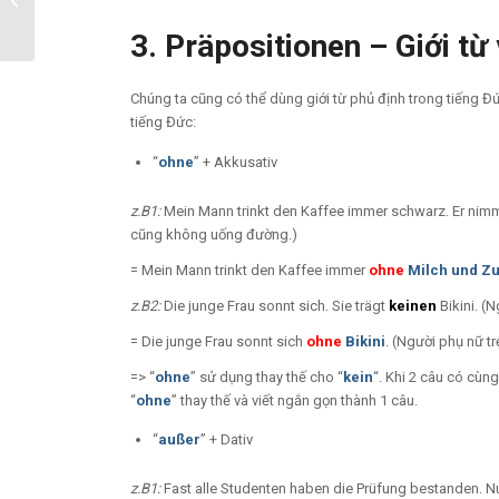
Đức
3. Präpositionen – Giới từ
Chúng ta cũng có thể dùng giới từ phủ định trong tiếng Đ
tiếng Đức:
“
ohne
” + Akkusativ
z.B1:
Mein Mann trinkt den Kaffee immer schwarz. Er nim
cũng không uống đường.)
= Mein Mann trinkt den Kaffee immer
ohne
Milch und Z
z.B2:
Die junge Frau sonnt sich. Sie trägt
keinen
Bikini. (
= Die junge Frau sonnt sich
ohne
Bikini
. (Người phụ nữ t
=> “
ohne
” sử dụng thay thế cho “
kein
“. Khi 2 câu có cùn
“
ohne
” thay thế và viết ngắn gọn thành 1 câu.
“
außer
” + Dativ
z.B1:
Fast alle Studenten haben die Prüfung bestanden. N