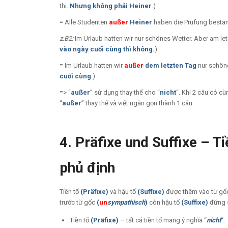
thi.
Nhưng
không phải
Heiner
.)
= Alle Studenten
außer
Heiner
haben die Prüfung bestan
z.B2:
Im Urlaub hatten wir nur schönes Wetter. Aber am le
vào ngày cuối cùng thì không.
)
= Im Urlaub hatten wir
außer
dem letzten Tag
nur schöne
cuối cùng
.)
=> “
außer
” sử dụng thay thế cho “
nicht
“. Khi 2 câu có c
“
außer
” thay thế và viết ngắn gọn thành 1 câu.
4. Präfixe und Suffixe – T
phủ định
Tiền tố
(
Präfixe)
và hậu tố
(Suffixe)
được thêm vào từ g
trước từ gốc
(
un
sympathisch
)
còn hậu tố
(Suffixe)
đứng 
Tiền tố
(Präfixe)
– tất cả tiền tố mang ý nghĩa “
nicht
“: