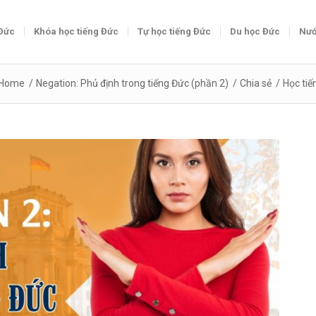
 Đức
Khóa học tiếng Đức
Tự học tiếng Đức
Du học Đức
Nướ
Home
/
Negation: Phủ định trong tiếng Đức (phần 2)
/
Chia sẻ
/
Học tiế