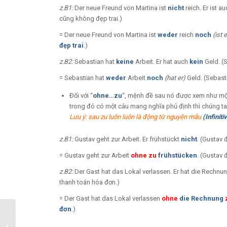
z.B1:
Der neue Freund von Martina ist
nicht
reich. Er ist a
cũng không đẹp trai.)
= Der neue Freund von Martina ist
weder
reich
noch
(ist e
đẹp trai
.)
z.B2:
Sebastian hat
keine
Arbeit. Er hat auch
kein
Geld. (
= Sebastian hat
weder
Arbeit
noch
(hat er)
Geld. (Sebas
Đối với “
ohne…zu
“, mệnh đề sau nó được xem như một 
trong đó có một câu mang nghĩa phủ định thì chúng ta
Lưu ý: sau zu luôn luôn là động từ nguyên mẫu
(Infiniti
z.B1:
Gustav geht zur Arbeit. Er frühstückt
nicht
. (Gustav 
= Gustav geht zur Arbeit
ohne zu
frühstücken
. (Gustav 
z.B2:
Der Gast hat das Lokal verlassen. Er hat die Rechnu
thanh toán hóa đơn.)
= Der Gast hat das Lokal verlassen
ohne
die Rechnung
đơn
.)
Negation: Phủ định với
kein và nicht trong tiếng