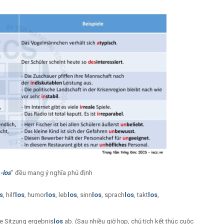
“
-los
” đều mang ý nghĩa phủ định
s
, hilf
los
, humor
los
, leb
los
, sinn
los
, sprach
los
, takt
los
,
e Sitzung ergebnis
los
ab. (
Sau nhiều giờ họp, chủ tịch kết thúc cuộc