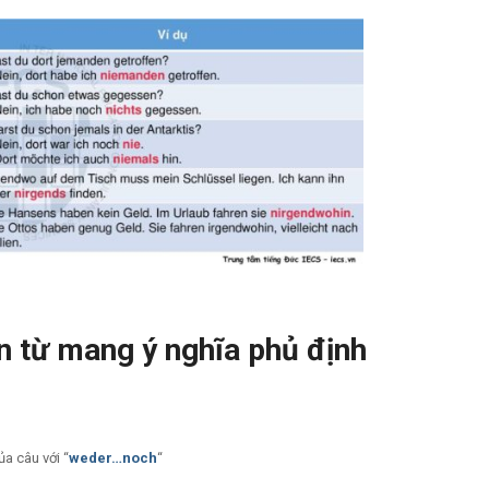
ên từ mang ý nghĩa phủ định
a câu với “
weder…noch
“