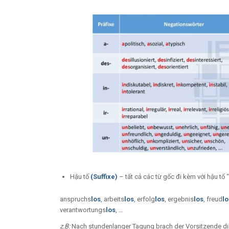
Hậu tố
(Suffixe)
– tất cả các từ gốc đi kèm với hậu tố 
anspruchs
los
, arbeits
los
, erfolg
los
, ergebnis
los
, freud
lo
verantwortungs
los
, …
z.B:
Nach stundenlanger Tagung brach der Vorsitzende di