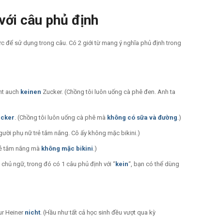
 với câu phủ định
ức để sử dụng trong câu. Có 2 giới từ mang ý nghĩa phủ định trong
mt auch
keinen
Zucker. (Chồng tôi luôn uống cà phê đen. Anh ta
ucker
. (Chồng tôi luôn uống cà phê
mà
không có sữa và đường
.)
Người phụ nữ trẻ tắm nắng. Cô ấy không mặc bikini.)
rẻ tắm nắng
mà
không mặc bikini
.)
g chủ ngữ, trong đó có 1 câu phủ định với “
kein
“, bạn có thể dùng
ur Heiner
nicht
. (Hầu như tất cả học sinh đều vượt qua kỳ