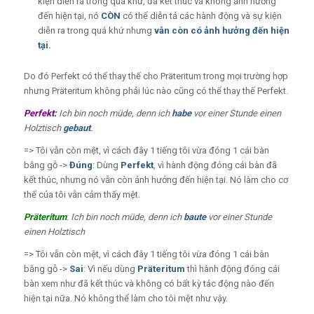
kiện diễn ra trong quá khứ, đã kết thúc và không ảnh hưởng
đến hiện tại, nó
CÒN
có thể diễn tả các hành động và sự kiện
diễn ra trong quá khứ nhưng
vẫn còn có ảnh hưởng đến hiện
tại.
Do đó Perfekt có thể thay thế cho Präteritum trong mọi trường hợp
nhưng Präteritum không phải lúc nào cũng có thể thay thế Perfekt.
Perfekt:
Ich bin noch müde, denn ich
habe
vor einer Stunde einen
Holztisch
gebaut
.
=> Tôi vẫn còn mệt, vì cách đây 1 tiếng tôi vừa đóng 1 cái bàn
bằng gỗ ->
Đúng
: Dùng
Perfekt
, vì hành động đóng cái bàn đã
kết thúc, nhưng nó vẫn còn ảnh hưởng đến hiện tại. Nó làm cho cơ
thể của tôi vẫn cảm thấy mệt.
Präteritum
:
Ich bin noch müde, denn ich
baute
vor einer Stunde
einen Holztisch
=> Tôi vẫn còn mệt, vì cách đây 1 tiếng tôi vừa đóng 1 cái bàn
bằng gỗ ->
Sai
: Vì nếu dùng
Präteritum
thì hành động đóng cái
bàn xem như đã kết thúc và không có bất kỳ tác động nào đến
hiện tại nữa. Nó không thể làm cho tôi mệt như vậy.