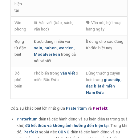
hiện
tại
Văn
📘 Văn viết (báo, sách,
🗣️ Văn nói, hội thoại
phong
văn học)
hằng ngày
Động
Được dùng nhiều với
Ít dùng cho các động
từ đặc
sein, haben, werden,
từ đặc biệt này
biệt
Modalverben
trong cả
nói và viết
Độ
Phổ biến trong
văn viết
ở
Dùng thường xuyên
phổ
miền Bắc Đức
hơn trong
giao tiếp,
biến
đặc biệt ở miền
Nam Đức
Có 2 sự khác biệt lớn nhất giữa
Präteritum
và
Perfekt
:
Präteritum
diễn tả các hành động và sự kiện diễn ra trong quá
khứ,
đã kết thúc và không ảnh hưởng đến hiện tại
. Trong khi
đó,
Perfekt
ngoài việc
CŨNG
diễn tả các hành động và sự