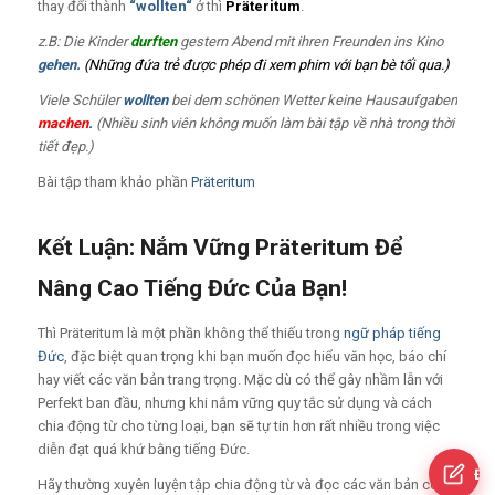
thay đổi thành
“
wollten
“
ở thì
Präteritum
.
z.B:
Die Kinder
durften
gestern Abend mit ihren Freunden ins Kino
gehen.
(
Những đứa trẻ được phép đi xem phim với bạn bè tối qua.)
Viele Schüler
wollten
bei dem schönen Wetter keine Hausaufgaben
machen
.
(
Nhiều sinh viên không muốn làm bài tập về nhà trong thời
tiết đẹp.)
Bài tập tham khảo phần
Präteritum
Kết Luận: Nắm Vững Präteritum Để
Nâng Cao Tiếng Đức Của Bạn!
Thì Präteritum là một phần không thể thiếu trong
ngữ pháp tiếng
Đức
, đặc biệt quan trọng khi bạn muốn đọc hiểu văn học, báo chí
hay viết các văn bản trang trọng. Mặc dù có thể gây nhầm lẫn với
Perfekt ban đầu, nhưng khi nắm vững quy tắc sử dụng và cách
chia động từ cho từng loại, bạn sẽ tự tin hơn rất nhiều trong việc
diễn đạt quá khứ bằng tiếng Đức.
Đă
Hãy thường xuyên luyện tập chia động từ và đọc các văn bản có