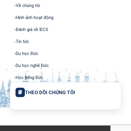
›
Về chúng tôi
›
Hình ảnh hoạt động
›
Đánh giá về IECS
›
Tin tức
›
Du học Đức
›
Du học nghề Đức
›
Học tiếng Đức
📘
THEO DÕI CHÚNG TÔI