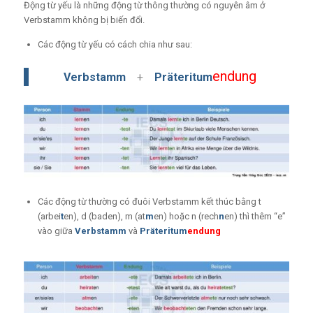
Động từ yếu là những động từ thông thường có nguyên âm ở
Verbstamm không bị biến đổi.
Các động từ yếu có cách chia như sau:
endung
Verbstamm
+
Präteritum
Các động từ thường có đuôi Verbstamm kết thúc bằng t
(arbei
t
en), d (baden), m (at
m
en) hoặc n (rech
n
en) thì thêm “e”
vào giữa
Verbstamm
và
Präteritum
endung