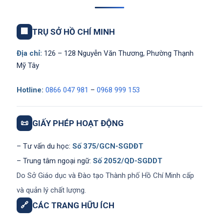
🏢
TRỤ SỞ HỒ CHÍ MINH
Địa chỉ:
126 – 128 Nguyễn Văn Thương, Phường Thạnh
Mỹ Tây
Hotline:
0866 047 981
–
0968 999 153
📜
GIẤY PHÉP HOẠT ĐỘNG
– Tư vấn du học:
Số 375/GCN-SGDĐT
– Trung tâm ngoại ngữ:
Số 2052/QD-SGDDT
Do Sở Giáo dục và Đào tạo Thành phố Hồ Chí Minh cấp
và quản lý chất lượng.
🔗
CÁC TRANG HỮU ÍCH