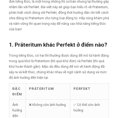
đơn tiếng Đức, là một trong những thì cơ bản nhưng lại thường gây
nhầm lẫn với Perfekt. Bài viết này sẽ giúp bạn hiểu rõ về Präteritum,
phân biệt cách dùng với Perfekt, đồng thời hướng dẫn chi tiết cách
chia động từ Präteritum cho từng loại động từ. Hãy cùng khám phá
và nắm vững thì quan trọng này để nâng cao khả năng tiếng Đức
của bạn!
1. Präteritum khác Perfekt ở điểm nào?
Trong tiếng Đức, có hai thì thường được dùng để mô tả hành động
trong quá khứ là Präteritum (thì quá khứ đơn) và Perfekt (thì quá
khứ hoàn thành gần). Mặc dù đều dùng để nói về hành động đã
xảy ra và kết thúc, chúng khác nhau về ngữ cảnh sử dụng và mức
độ ảnh hưởng đến hiện tại.
ĐẶC
PRÄTERITUM
PERFEKT
ĐIỂM
Ảnh
❌ Không còn ảnh hưởng
✅ Có thể còn ảnh
hưởng
hưởng
đến