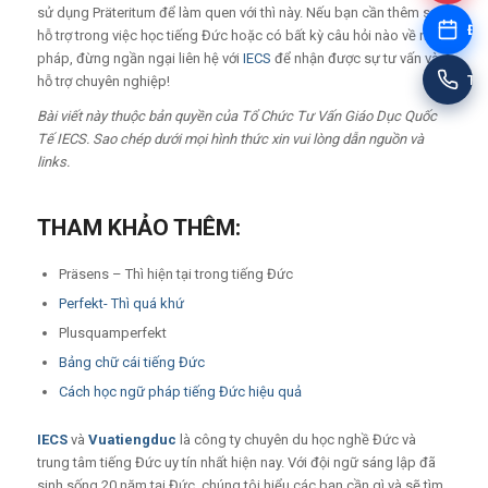
sử dụng Präteritum để làm quen với thì này. Nếu bạn cần thêm sự
Đặt
hỗ trợ trong việc học tiếng Đức hoặc có bất kỳ câu hỏi nào về ngữ
pháp, đừng ngần ngại liên hệ với
IECS
để nhận được sự tư vấn và
Tư
hỗ trợ chuyên nghiệp!
Bài viết này thuộc bản quyền của Tổ Chức Tư Vấn Giáo Dục Quốc
Tế IECS. Sao chép dưới mọi hình thức xin vui lòng dẫn nguồn và
links.
THAM KHẢO THÊM:
Präsens – Thì hiện tại trong tiếng Đức
Perfekt- Thì quá khứ
Plusquamperfekt
Bảng chữ cái tiếng Đức
Cách học ngữ pháp tiếng Đức hiệu quả
IECS
và
Vuatiengduc
là công ty chuyên du học nghề Đức và
trung tâm tiếng Đức uy tín nhất hiện nay. Với đội ngữ sáng lập đã
sinh sống 20 năm tại Đức, chúng tôi hiểu các bạn cần gì và sẽ tìm