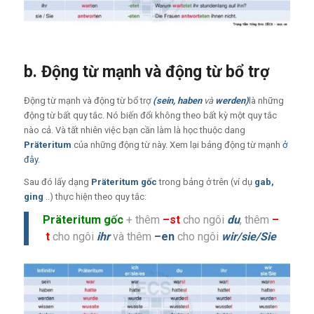
b. Động từ mạnh và động từ bổ trợ
Động từ mạnh và động từ bổ trợ
(sein, haben
và
werden)
là những
động từ bất quy tắc. Nó biến đổi không theo bất kỳ một quy tắc
nào cả. Và tất nhiên việc bạn cần làm là học thuộc dang
Präteritum
của những động từ này. Xem lại bảng động từ mạnh
ở
đây
.
Sau đó lấy dạng
Präteritum gốc
trong bảng ở trên (ví dụ
gab,
ging
..) thực hiện theo quy tắc:
Präteritum gốc
+ thêm
–st
cho ngôi
du
, thêm
–
t
cho ngôi
ihr
và thêm
–en
cho ngôi
wir/sie/Sie