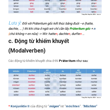
Lưu ý:
Đối với Präteritum gốc kết thúc bằng đuôi –e (hatte,
dachte, … ) thì khi chia ở ngôi wir chỉ cần lấy
Präteritum gốc
+
n
(
chứ không + en nữa) -> Wir: hatte
n
, dachte
n
, durfte
n
…
c. Động từ khiếm khuyết
(Modalverben)
Các động từ khiếm khuyết chia ở thì
Präteritum
như sau:
*
Konjunktiv II
của động từ “
mögen”
ist “
möchten
“.
“Möchten”