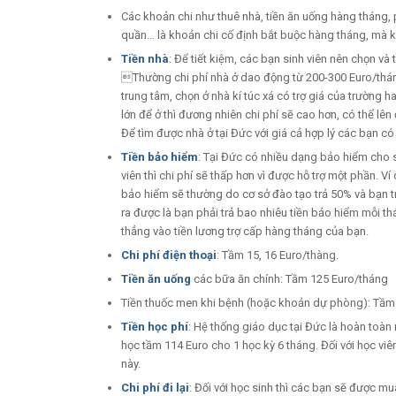
Các khoản chi như thuê nhà, tiền ăn uống hàng tháng, p
quần… là khoản chi cố định bắt buộc hàng tháng, mà 
Tiền nhà
: Để tiết kiệm, các bạn sinh viên nên chọn và
Thường chi phí nhà ở dao động từ 200-300 Euro/tháng
trung tâm, chọn ở nhà kí túc xá có trợ giá của trườn
lớn để ở thì đương nhiên chi phí sẽ cao hơn, có thể lê
Để tìm được nhà ở tại Đức với giá cả hợp lý các bạn 
Tiền bảo hiểm
: Tại Đức có nhiều dạng bảo hiểm cho si
viên thì chi phí sẽ thấp hơn vì được hỗ trợ một phần. V
bảo hiểm sẽ thường do cơ sở đào tạo trả 50% và bạn t
ra được là bạn phải trả bao nhiêu tiền bảo hiểm mỗi t
thẳng vào tiền lương trợ cấp hàng tháng của bạn.
Chi phí điện thoại
: Tầm 15, 16 Euro/thàng.
Tiền ăn uống
các bữa ăn chính: Tầm 125 Euro/tháng
Tiền thuốc men khi bệnh (hoặc khoản dự phòng): Tầm
Tiền học phí
: Hệ thống giáo dục tại Đức là hoàn toàn 
học tầm 114 Euro cho 1 học kỳ 6 tháng. Đối với học vi
này.
Chi phí đi lại
: Đối với học sinh thì các bạn sẽ được mu