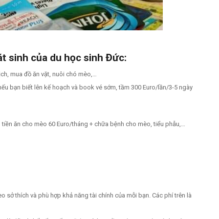
t sinh của du học sinh Đức:
ịch, mua đồ ăn vặt, nuôi chó mèo,…
ỏ nếu bạn biết lên kế hoạch và book vé sớm, tầm 300 Euro/lần/3-5 ngày
 tiền ăn cho mèo 60 Euro/tháng + chữa bệnh cho mèo, tiểu phẫu,…
 sở thích và phù hợp khả năng tài chính của mỗi bạn. Các phí trên là