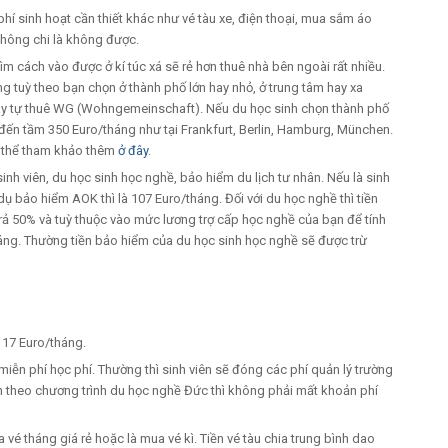
hí sinh hoạt cần thiết khác như vé tàu xe, điện thoại, mua sắm áo
không chi là không được.
 tìm cách vào được ở kí túc xá sẽ rẻ hơn thuê nhà bên ngoài rất nhiều.
 tuỳ theo bạn chọn ở thành phố lớn hay nhỏ, ở trung tâm hay xa
g hay tự thuê WG (Wohngemeinschaft). Nếu du học sinh chọn thành phố
n đến tầm 350 Euro/tháng như tại Frankfurt, Berlin, Hamburg, München.
có thể tham khảo thêm
ở đây
.
nh viên, du học sinh học nghề, bảo hiểm du lịch tư nhân. Nếu là sinh
í dụ bảo hiểm AOK thì là 107 Euro/tháng. Đối với du học nghề thì tiền
rả 50% và tuỳ thuộc vào mức lương trợ cấp học nghề của bạn để tính
háng. Thường tiền bảo hiểm của du học sinh học nghề sẽ được trừ
 17 Euro/tháng.
miễn phí học phí. Thường thì sinh viên sẽ đóng các phí quản lý trường
ên theo chương trình du học nghề Đức thì không phải mất khoản phí
a vé tháng giá rẻ hoặc là mua vé kì. Tiền vé tàu chia trung bình dao