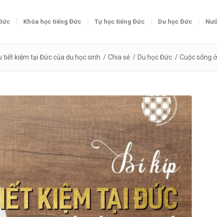
 Đức
Khóa học tiếng Đức
Tự học tiếng Đức
Du học Đức
Nướ
êu tiết kiệm tại Đức của du học sinh
/
Chia sẻ
/
Du học Đức
/
Cuộc sống ở