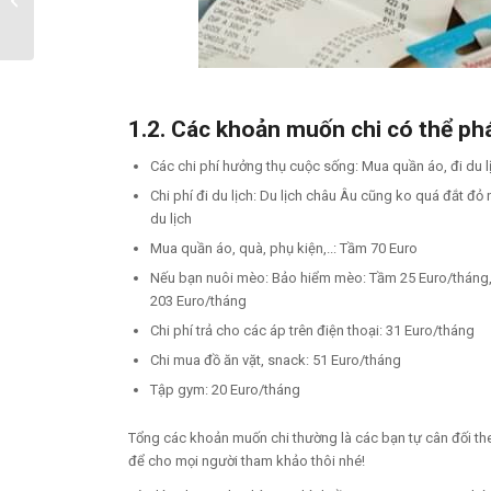
Đức?
1.2. Các khoản muốn chi có thể phá
Các chi phí hưởng thụ cuộc sống: Mua quần áo, đi du l
Chi phí đi du lịch: Du lịch châu Âu cũng ko quá đắt đ
du lịch
Mua quần áo, quà, phụ kiện,..: Tầm 70 Euro
Nếu bạn nuôi mèo: Bảo hiểm mèo: Tầm 25 Euro/tháng,
203 Euro/tháng
Chi phí trả cho các áp trên điện thoại: 31 Euro/tháng
Chi mua đồ ăn vặt, snack: 51 Euro/tháng
Tập gym: 20 Euro/tháng
Tổng các khoản muốn chi thường là các bạn tự cân đối theo
để cho mọi người tham khảo thôi nhé!