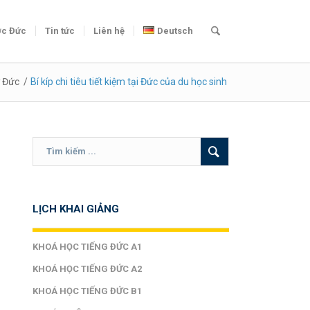
c Đức
Tin tức
Liên hệ
Deutsch
 Đức
/
Bí kíp chi tiêu tiết kiệm tại Đức của du học sinh
LỊCH KHAI GIẢNG
KHOÁ HỌC TIẾNG ĐỨC A1
KHOÁ HỌC TIẾNG ĐỨC A2
KHOÁ HỌC TIẾNG ĐỨC B1