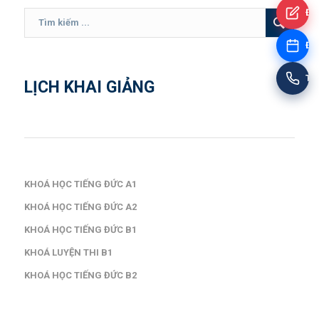
Đă
Đặt
Tư
LỊCH KHAI GIẢNG
KHOÁ HỌC TIẾNG ĐỨC A1
KHOÁ HỌC TIẾNG ĐỨC A2
KHOÁ HỌC TIẾNG ĐỨC B1
KHOÁ LUYỆN THI B1
KHOÁ HỌC TIẾNG ĐỨC B2