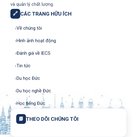
và quản lý chất lượng.
🔗
CÁC TRANG HỮU ÍCH
›
Về chúng tôi
›
Hình ảnh hoạt động
›
Đánh giá về IECS
›
Tin tức
›
Du học Đức
›
Du học nghề Đức
›
Học tiếng Đức
📘
THEO DÕI CHÚNG TÔI