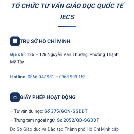
TỔ CHỨC TƯ VẤN GIÁO DỤC QUỐC TẾ
IECS
🏢
TRỤ SỞ HỒ CHÍ MINH
Địa chỉ:
126 – 128 Nguyễn Văn Thương, Phường Thạnh
Mỹ Tây
Hotline:
0866 047 981
–
0968 999 153
📜
GIẤY PHÉP HOẠT ĐỘNG
– Tư vấn du học:
Số 375/GCN-SGDĐT
– Trung tâm ngoại ngữ:
Số 2052/QD-SGDDT
Do Sở Giáo dục và Đào tạo Thành phố Hồ Chí Minh cấp