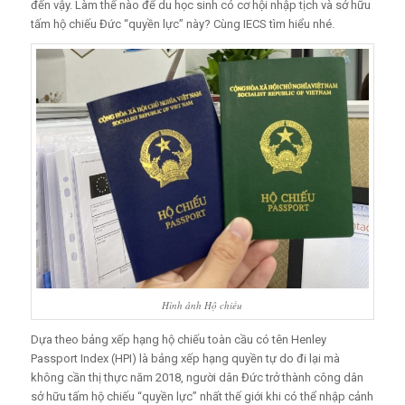
đến vậy. Làm thế nào để du học sinh có cơ hội nhập tịch và sở hữu
tấm hộ chiếu Đức “quyền lực” này? Cùng IECS tìm hiểu nhé.
Hình ảnh Hộ chiếu
Dựa theo bảng xếp hạng hộ chiếu toàn cầu có tên Henley
Passport Index (HPI)
là bảng xếp hạng quyền tự do đi lại mà
không cần thị thực
năm 2018, người dân Đức trở thành công dân
sở hữu tấm hộ chiếu “quyền lực” nhất thế giới khi có thể nhập cảnh