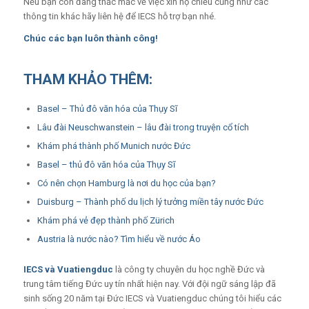
Nếu bạn còn đang thắc mắc về việc xin hộ chiếu cũng như các
thông tin khác hãy liên hệ để IECS hỗ trợ bạn nhé.
Chúc các bạn luôn thành công!
THAM KHẢO THÊM:
Basel – Thủ đô văn hóa của Thụy Sĩ
Lâu đài Neuschwanstein – lâu đài trong truyện cổ tích
Khám phá thành phố Munich nước Đức
Basel – thủ đô văn hóa của Thụy Sĩ
Có nên chọn Hamburg là nơi du học của bạn?
Duisburg – Thành phố du lịch lý tưởng miền tây nước Đức
Khám phá vẻ đẹp thành phố Zürich
Austria là nước nào? Tìm hiểu về nước Áo
IECS
và
Vuatiengduc
là công ty chuyên du học nghề Đức và
trung tâm tiếng Đức uy tín nhất hiện nay. Với đội ngữ sáng lập đã
sinh sống 20 năm tại Đức IECS và Vuatiengduc chúng tôi hiểu các