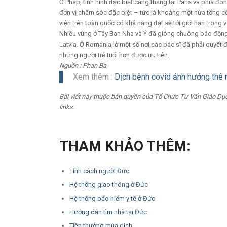
Ở Pháp, tình hình đặc biệt căng thẳng tại Paris và phía 
đơn vị chăm sóc đặc biệt – tức là khoảng một nửa tổng 
viện trên toàn quốc có khả năng đạt sẽ tới giới hạn trong v
Nhiều vùng ở Tây Ban Nha và Ý đã gióng chuông báo động.
Latvia. Ở Romania, ở một số nơi các bác sĩ đã phải quyết
những người trẻ tuổi hơn được ưu tiên.
Nguồn : Phan Ba
Xem thêm :
Dịch bệnh covid ảnh hưởng thế 
Bài viết này thuộc bản quyền của Tổ Chức Tư Vấn Giáo Dục
links.
THAM KHẢO THÊM:
Tính cách người Đức
Hệ thống giao thông ở Đức
Hệ thống bảo hiểm y tế ở Đức
Hướng dẫn tìm nhà tại Đức
Tiền thưởng mùa dịch