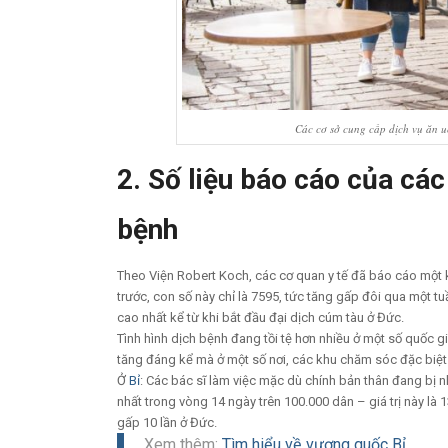
Các cơ sở cung cấp dịch vụ ăn u
2. Số liệu báo cáo của các
bệnh
Theo Viện Robert Koch, các cơ quan y tế đã báo cáo một 
trước, con số này chỉ là 7595, tức tăng gấp đôi qua một 
cao nhất kể từ khi bắt đầu đại dịch cúm tàu ở Đức.
Tình hình dịch bệnh đang tồi tệ hơn nhiều ở một số quốc g
tăng đáng kể mà ở một số nơi, các khu chăm sóc đặc biệt
Ở
Bỉ
: Các bác sĩ làm việc mặc dù chính bản thân đang bị 
nhất trong vòng 14 ngày trên 100.000 dân – giá trị này là 1
gấp 10 lần ở Đức.
Xem thêm:
Tìm hiểu về vương quốc Bỉ