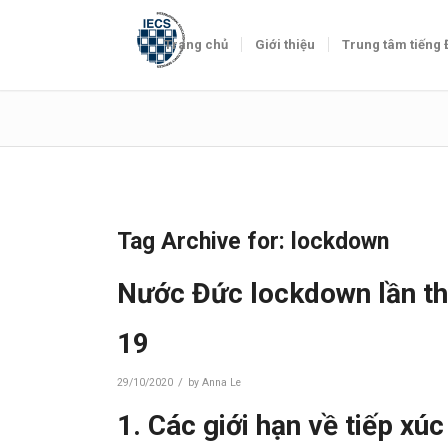
Trang chủ
Giới thiệu
Trung tâm tiếng
Tag Archive for:
lockdown
Nước Đức lockdown lần th
19
/
29/10/2020
by
Anna Le
1. Các giới hạn về tiếp xú