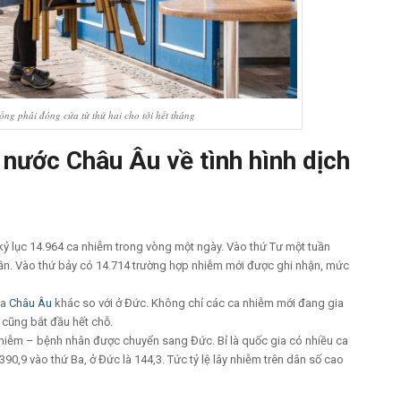
ống phải đóng cửa từ thứ hai cho tới hết tháng
 nước Châu Âu về tình hình dịch
kỷ lục 14.964 ca nhiễm trong vòng một ngày. Vào thứ Tư một tuần
tuần. Vào thứ bảy có 14.714 trường hợp nhiễm mới được ghi nhận, mức
ia
Châu Âu
khác so với ở Đức. Không chỉ các ca nhiễm mới đang gia
 cũng bắt đầu hết chỗ.
nhiễm – bệnh nhân được chuyển sang Đức. Bỉ là quốc gia có nhiều ca
390,9 vào thứ Ba, ở Đức là 144,3. Tức tỷ lệ lây nhiễm trên dân số cao