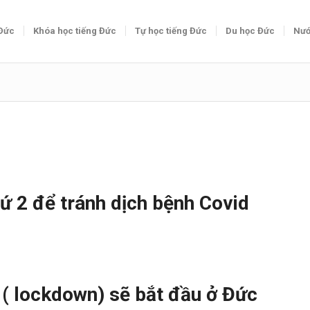
 Đức
Khóa học tiếng Đức
Tự học tiếng Đức
Du học Đức
Nướ
ứ 2 để tránh dịch bệnh Covid
c ( lockdown) sẽ bắt đầu ở Đức