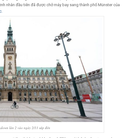
ệnh nhân đầu tiên đã được chở máy bay sang thành phố Münster của
c.
ckdown lần 2 vào ngày 2/11 sắp đến