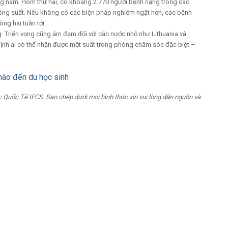
đông nam. Hôm thứ hai, có khoảng 2.770 người bệnh nặng trong các
công suất. Nếu không có các biện pháp nghiêm ngặt hơn, các bệnh
òng hai tuần tới.
 Triển vọng cũng ảm đạm đối với các nước nhỏ như Lithuania và
 định ai có thể nhận được một suất trong phòng chăm sóc đặc biệt –
nào đến du học sinh
 Quốc Tế IECS. Sao chép dưới mọi hình thức xin vui lòng dẫn nguồn và