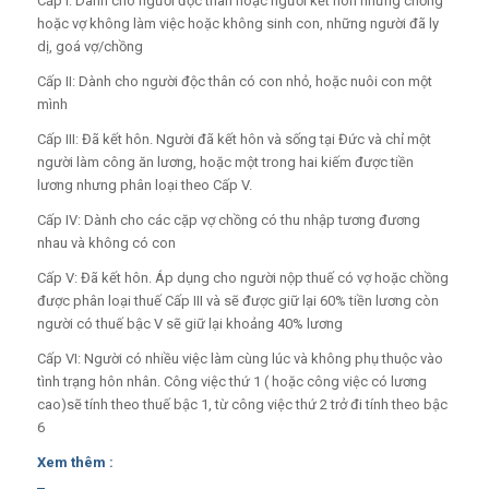
Cấp I: Dành cho người độc thân hoặc người kết hôn nhưng chồng
hoặc vợ không làm việc hoặc không sinh con, những người đã ly
dị, goá vợ/chồng
Cấp II: Dành cho người độc thân có con nhỏ, hoặc nuôi con một
mình
Cấp III: Đã kết hôn. Người đã kết hôn và sống tại Đức và chỉ một
người làm công ăn lương, hoặc một trong hai kiếm được tiền
lương nhưng phân loại theo Cấp V
.
Cấp IV: Dành cho các cặp vợ chồng có thu nhập tương đương
nhau và không có con
Cấp V: Đã kết hôn. Áp dụng cho người nộp thuế có vợ hoặc chồng
được phân loại thuế Cấp III và sẽ được giữ lại 60% tiền lương còn
người có thuế bậc V sẽ giữ lại khoảng 40% lương
Cấp VI: Người có nhiều việc làm cùng lúc và không phụ thuộc vào
tình trạng hôn nhân. Công việc thứ 1 ( hoặc công việc có lương
cao)sẽ tính theo thuế bậc 1, từ công việc thứ 2 trở đi tính theo bậc
6
Xem thêm :