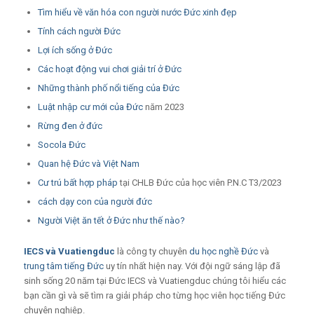
Tìm hiểu về văn hóa con người nước Đức xinh đẹp
Tính cách người Đức
Lợi ích sống ở Đức
Các hoạt động vui chơi giải trí ở Đức
Những thành phố nổi tiếng của Đức
Luật nhập cư mới của Đức
năm 2023
Rừng đen ở đức
Socola Đức
Quan hệ Đức và Việt Nam
Cư trú bất hợp pháp
tại CHLB Đức của học viên P.N.C T3/2023
cách dạy con của người đức
Người Việt ăn tết ở Đức như thế nào?
IECS
và
Vuatiengduc
là công ty chuyên
du học nghề Đức
và
trung tâm tiếng Đức
uy tín nhất hiện nay. Với đội ngữ sáng lập đã
sinh sống 20 năm tại Đức IECS và Vuatiengduc chúng tôi hiểu các
bạn cần gì và sẽ tìm ra giải pháp cho từng học viên học tiếng Đức
chuyên nghiệp.