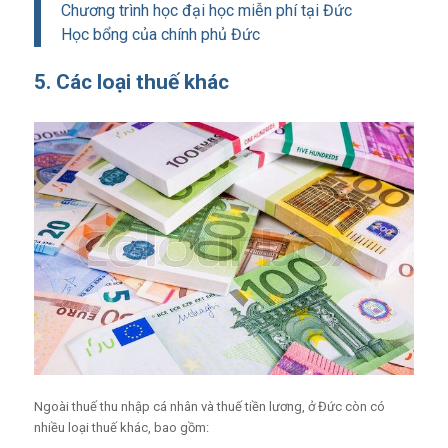
Chương trình học đại học miễn phí tại Đức
Học bổng của chính phủ Đức
5. Các loại thuế khác
Ngoài thuế thu nhập cá nhân và thuế tiền lương, ở Đức còn có
nhiều loại thuế khác, bao gồm: