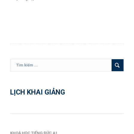
LỊCH KHAI GIẢNG
KHOÁ HỌC TIẾNG ĐỨC A1