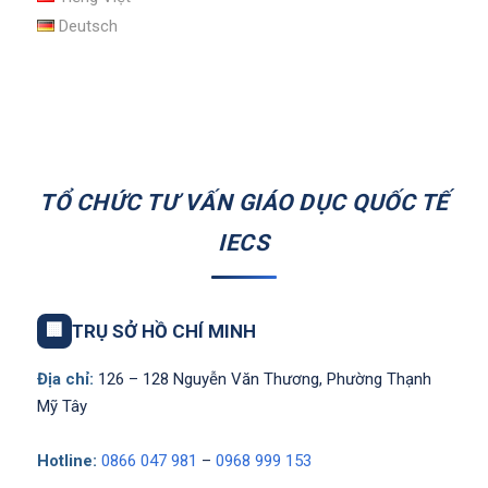
Deutsch
TỔ CHỨC TƯ VẤN GIÁO DỤC QUỐC TẾ
IECS
🏢
TRỤ SỞ HỒ CHÍ MINH
Địa chỉ:
126 – 128 Nguyễn Văn Thương, Phường Thạnh
Mỹ Tây
Hotline:
0866 047 981
–
0968 999 153