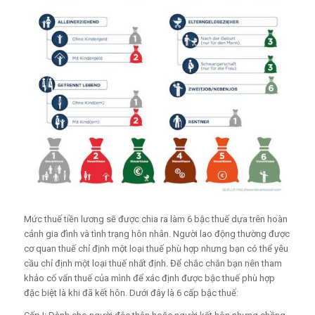
Mức thuế tiền lương sẽ được chia ra làm 6 bậc thuế dựa trên hoàn
cảnh gia đình và tình trạng hôn nhân. Người lao động thường được
cơ quan thuế chỉ định một loại thuế phù hợp nhưng bạn có thể yêu
cầu chỉ định một loại thuế nhất định. Để chắc chắn bạn nên tham
khảo cố vấn thuế của mình để xác định được bậc thuế phù hợp
đặc biệt là khi đã kết hôn. Dưới đây là 6 cấp bậc thuế: