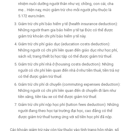
nhiệm nuôi dưỡng người thân như vợ, chồng, con cái, cha
mẹ… Hiện nay, mức giảm trừ cho mỗi người phụ thuộc là
5.172 euro/năm.
Giảm trừ chi phí bảo hiểm y tế (health insurance deduction):
Những người tham gia bảo hiểm y tế tại Đức có thể được
giảm trừ khoản chi phí bảo hiểm y tế này.
Giảm trừ chi phí giáo dục (education costs deduction):
Những người có chi phí liên quan đến giáo dục như học phí,
sách vở, trang thiết bị học tập có thể được giảm trừ thuế.
Giảm trừ chi phí nhà ở (housing costs deduction): Những
người có chi phí liên quan đến nhà ở như tiền thuê, tiền trả nợ
có thể được giảm trừ thuế.
Giảm trừ chi phí di chuyển (commuting expenses deduction):
Những người có chi phí liên quan đến di chuyển đi làm như
tiền xăng, tiền tàu xe có thể được giảm trừ thuế.
Giảm trừ chi phí nộp học phí (tuition fees deduction): Những
người đang theo học tại trường đại học, cao đẳng có thể
được giảm trừ thuế tương ứng với số tiền học phí đã nộp.
Các khoản giảm trừ này còn tùy thuộc vào tình trạng hôn nhân, số