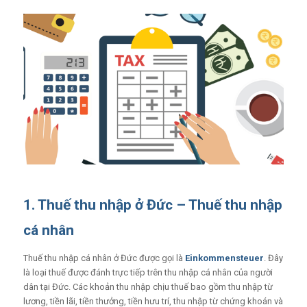
1. Thuế thu nhập ở Đức – Thuế thu nhập
cá nhân
Thuế thu nhập cá nhân
ở Đức được gọi là
Einkommensteuer
. Đây
là loại thuế được đánh trực tiếp trên thu nhập cá nhân của người
dân tại Đức. Các khoản thu nhập chịu thuế bao gồm thu nhập từ
lương, tiền lãi, tiền thưởng, tiền hưu trí, thu nhập từ chứng khoán và