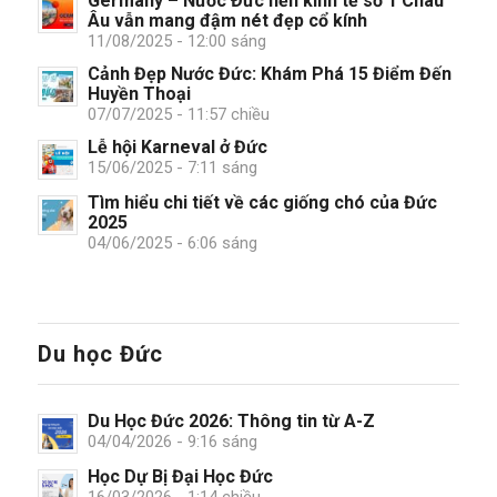
Germany – Nước Đức nền kinh tế số 1 Châu
Âu vẫn mang đậm nét đẹp cổ kính
11/08/2025 - 12:00 sáng
Cảnh Đẹp Nước Đức: Khám Phá 15 Điểm Đến
Huyền Thoại
07/07/2025 - 11:57 chiều
Lễ hội Karneval ở Đức
15/06/2025 - 7:11 sáng
Tìm hiểu chi tiết về các giống chó của Đức
2025
04/06/2025 - 6:06 sáng
Du học Đức
Du Học Đức 2026: Thông tin từ A-Z
04/04/2026 - 9:16 sáng
Học Dự Bị Đại Học Đức