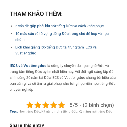
THAM KHẢO THÊM:
5 vấn đề gặp phải khi nói tiếng Đức và cách khắc phục
10 mẫu câu và từ vựng tiếng Đức trong chủ đề họp và học
nhóm
Lịch khai giảng lớp tiếng Đức tại trung tâm IECS và
Vuatiengduc
IECS
và
Vuatiengduc
là công ty chuyên du học nghề Đức và
trung tâm tiếng Đức uy tín nhất hiện nay. Với đội ngữ sáng lập đã
sinh sống 20 năm tại Đức IECS và Vuatiengduc chúng tôi hiểu các
bạn cần gì và sẽ tìm ra giải pháp cho từng học viên học tiếng Đức
chuyên nghiệp
5/5 - (2 bình chọn)
Tags:
Học tiếng Đức
,
Kỹ năng nghe tiếng Đức
,
Kỹ năng nói tiếng Đức
Share this entry