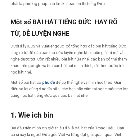
phải là phương pháp chủ lực khi bạn ôn thi tiếng Đức .
Một số BÀI HÁT TIẾNG ĐỨC HAY RÕ
TỪ, DỄ LUYỆN NGHE
Dưới đây IECS và Vuatiengduc có tổng hợp các bài hát tiếng Đức
hay, rõ từ để các bạn thử sức luyện nghe khi muốn giải trí mà vẫn
nghe được tốt. Còn rất nhiều bài hát nữa nhé, các bạn có thể tham
khảo trên google và tìm các bài hát mình thích, rồi theo bước trên
học hát nhé.
Một số bài hát có
phụ đề
để có thể nghe và nhìn học theo. Giai
điệu và lời cũng ý nghĩa nữa, các bạn hãy cắm tai nghe mặc mở loa
cùng học hát tiếng Đức qua các bài hát nhé.
1. Wie ich bin
Bài đầu tiên mình xin giới thiệu đó là bài hát của Trọng Hiếu. Bạn
ca sĩ này là người Đức gốc Viêt và từng đạt giải quán quân Việt