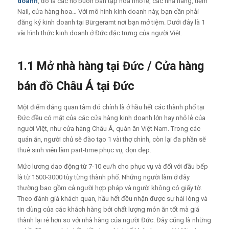
doanh
, đó là các hộ buôn bán tạp hóa nhỏ lẻ, các nhà hàng, tiệm
Nail, cửa hàng hoa… Với mô hình kinh doanh này, bạn cần phải
đăng ký kinh doanh tại Bürgeramt nơi bạn mở tiệm. Dưới đây là 1
vài hình thức kinh doanh ở Đức đặc trưng của người Việt.
1.1 Mở nhà hàng tại Đức / Cửa hàng
bán đồ Châu Á tại Đức
Một điểm đáng quan tâm đó chính là ở hầu hết các thành phố tại
Đức đều có mặt của các cửa hàng kinh doanh lớn hay nhỏ lẻ của
người Việt, như cửa hàng Châu Á, quán ăn Việt Nam. Trong các
quán ăn, người chủ sẽ đào tạo 1 vài thợ chính, còn lại đa phần sẽ
thuê sinh viên làm part-time phục vụ, dọn dẹp.
Mức lương dao động từ 7-10 eu/h cho phục vụ và đối với đầu bếp
là từ 1500-3000 tùy từng thành phố. Những người làm ở đây
thường bao gồm cả người hợp pháp và người không có giấy tờ.
Theo đánh giá khách quan, hầu hết đều nhận được sự hài lòng và
tin dùng của các khách hàng bới chất lượng món ăn tốt mà giá
thành lại rẻ hơn so với nhà hàng của người Đức. Đây cũng là những