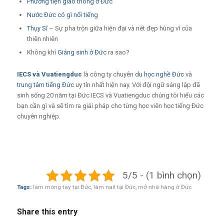
Phương tiện giao thông ở Đức
Nước Đức có gì nổi tiếng
Thụy Sĩ
– Sự pha trộn giữa hiện đại và nét đẹp hùng vĩ của
thiên nhiên
Không khí
Giáng sinh ở Đức
ra sao?
IECS
và
Vuatiengduc
là công ty chuyên
du học nghề Đức
và
trung tâm tiếng Đức
uy tín nhất hiện nay. Với đội ngữ sáng lập đã
sinh sống 20 năm tại Đức IECS và Vuatiengduc chúng tôi hiểu các
bạn cần gì và sẽ tìm ra giải pháp cho từng học viên học tiếng Đức
chuyên nghiệp.
5/5 - (1 bình chọn)
Tags:
làm móng tay tại Đức
,
làm nail tại Đức
,
mở nhà hàng ở Đức
Share this entry