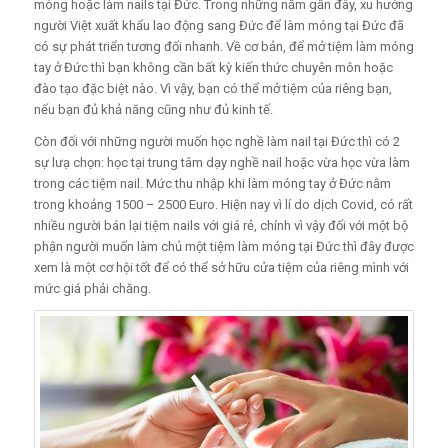
móng hoặc làm nails tại Đức. Trong những năm gần đây, xu hướng
người Việt xuất khẩu lao động sang Đức để làm móng tại Đức đã
có sự phát triển tương đối nhanh. Về cơ bản, để mở tiệm làm móng
tay ở Đức thì bạn không cần bất kỳ kiến ​​thức chuyên môn hoặc
đào tạo đặc biệt nào. Vì vậy, bạn có thể mở tiệm của riêng bạn,
nếu bạn đủ khả năng cũng như đủ kinh tế.
Còn đối với những người muốn học nghề làm nail tại Đức thì có 2
sự lưạ chọn: học tại trung tâm dạy nghề nail hoặc vừa học vừa làm
trong các tiệm nail. Mức thu nhập khi làm móng tay ở Đức nằm
trong khoảng 1500 – 2500 Euro. Hiện nay vì lí do dịch Covid, có rất
nhiều người bán lại tiệm nails với giá rẻ, chính vì vậy đối với một bộ
phận người muốn làm chủ một tiệm làm móng tại Đức thì đây được
xem là một cơ hội tốt để có thể sở hữu cửa tiệm của riêng mình với
mức giá phải chăng.