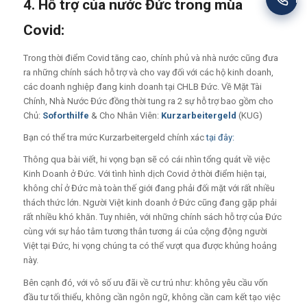
4. Hỗ trợ của nước Đức trong mùa
Covid:
Trong thời điểm Covid tăng cao, chính phủ và nhà nước cũng đưa
ra những chính sách hỗ trợ và cho vay đối với các hộ kinh doanh,
các doanh nghiệp đang kinh doanh tại CHLB Đức. Về Mặt Tài
Chính, Nhà Nước Đức đồng thời tung ra 2 sự hỗ trợ bao gồm cho
Chủ:
Soforthilfe
& Cho Nhân Viên:
Kurzarbeitergeld
(KUG)
Bạn có thể tra mức Kurzarbeitergeld chính xác
tại đây:
Thông qua bài viết, hi vọng bạn sẽ có cái nhìn tổng quát về việc
Kinh Doanh ở Đức. Với tình hình dịch Covid ở thời điểm hiện tại,
không chỉ ở Đức mà toàn thế giới đang phải đối mặt với rất nhiều
thách thức lớn. Người Việt kinh doanh ở Đức cũng đang gặp phải
rất nhiều khó khăn. Tuy nhiên, với những chính sách hỗ trợ của Đức
cùng với sự hảo tâm tương thân tương ái của cộng động người
Việt tại Đức, hi vọng chúng ta có thể vượt qua được khủng hoảng
này.
Bên cạnh đó, với vô số ưu đãi về cư trú như: không yêu cầu vốn
đầu tư tối thiểu, không cần ngôn ngữ, không cần cam kết tạo việc