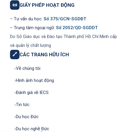
📜
GIẤY PHÉP HOẠT ĐỘNG
– Tư vấn du học:
Số 375/GCN-SGDĐT
– Trung tâm ngoại ngữ:
Số 2052/QD-SGDDT
Do Sở Giáo dục và Đào tạo Thành phố Hồ Chí Minh cấp
và quản lý chất lượng.
🔗
CÁC TRANG HỮU ÍCH
›
Về chúng tôi
›
Hình ảnh hoạt động
›
Đánh giá về IECS
›
Tin tức
›
Du học Đức
›
Du học nghề Đức