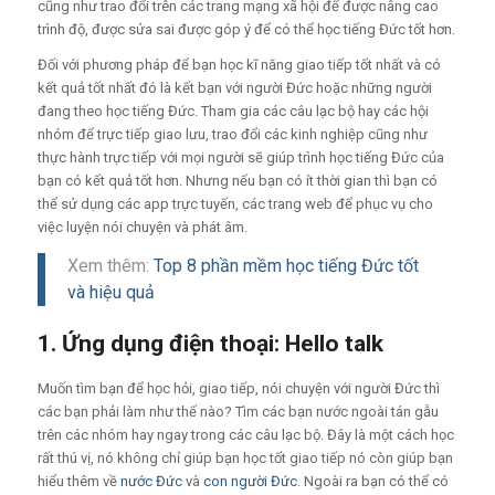
cũng như trao đổi trên các trang mạng xã hội để được nâng cao
trình độ, được sửa sai được góp ý để có thể học tiếng Đức tốt hơn.
Đối với phương pháp để bạn học kĩ năng giao tiếp tốt nhất và có
kết quả tốt nhất đó là kết bạn với người Đức hoặc những người
đang theo học tiếng Đức. Tham gia các câu lạc bộ hay các hội
nhóm để trực tiếp giao lưu, trao đổi các kinh nghiệp cũng như
thực hành trực tiếp với mọi người sẽ giúp trình học tiếng Đức của
bạn có kết quả tốt hơn. Nhưng nếu bạn có ít thời gian thì bạn có
thể sử dụng các app trực tuyến, các trang web để phục vụ cho
việc luyện nói chuyện và phát âm.
Xem thêm:
Top 8 phần mềm học tiếng Đức tốt
và hiệu quả
1. Ứng dụng điện thoại: Hello talk
Muốn tìm bạn để học hỏi, giao tiếp, nói chuyện với người Đức thì
các bạn phải làm như thế nào? Tìm các bạn nước ngoài tán gẫu
trên các nhóm hay ngay trong các câu lạc bộ. Đây là một cách học
rất thú vị, nó không chỉ giúp bạn học tốt giao tiếp nó còn giúp bạn
hiểu thêm về
nước Đức
và
con người Đức
. Ngoài ra bạn có thể có