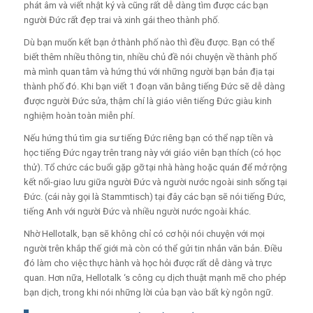
phát âm và viết nhật ký và cũng rất dễ dàng tìm được các bạn
người Đức rất đẹp trai và xinh gái theo thành phố.
Dù bạn muốn kết bạn ở thành phố nào thì đều được. Bạn có thể
biết thêm nhiều thông tin, nhiều chủ đề nói chuyện về thành phố
mà mình quan tâm và hứng thú với những người bạn bản địa tại
thành phố đó.
Khi bạn viết 1 đoạn văn bằng tiếng Đức sẽ dễ dàng
được người Đức sửa, thậm chí là giáo viên tiếng Đức giàu kinh
nghiệm hoàn toàn miễn phí.
Nếu hứng thú tìm gia sư tiếng Đức riêng bạn có thể nạp tiền và
học tiếng Đức ngay trên trang này với giáo viên bạn thích (có học
thử).
Tổ chức các buổi gặp gỡ tại nhà hàng hoặc quán để mở rộng
kết nối-giao lưu giữa người Đức và người nước ngoài sinh sống tại
Đức. (cái này gọi là Stammtisch) tại đây các bạn sẽ nói tiếng Đức,
tiếng Anh với người Đức và nhiều người nước ngoài khác.
Nhờ Hellotalk, bạn sẽ không chỉ có cơ hội nói chuyện với mọi
người trên khắp thế giới mà còn có thể gửi tin nhắn văn bản. Điều
đó làm cho việc thực hành và học hỏi được rất dễ dàng và trực
quan. Hơn nữa, Hellotalk ‘s công cụ dịch thuật mạnh mẽ cho phép
bạn dịch, trong khi nói những lời của bạn vào bất kỳ ngôn ngữ.