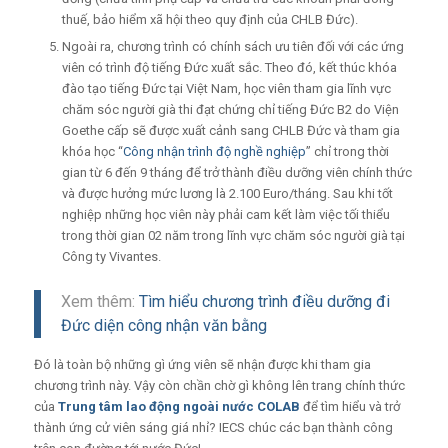
thuế, bảo hiểm xã hội theo quy định của CHLB Đức).
Ngoài ra, chương trình có chính sách ưu tiên đối với các ứng
viên có trình độ tiếng Đức xuất sắc. Theo đó, kết thúc khóa
đào tạo tiếng Đức tại Việt Nam, học viên tham gia lĩnh vực
chăm sóc người già thi đạt chứng chỉ tiếng Đức B2 do Viện
Goethe cấp sẽ được xuất cảnh sang CHLB Đức và tham gia
khóa học “
Công nhận trình độ nghề nghiệp
” chỉ trong thời
gian từ 6 đến 9 tháng để trở thành điều dưỡng viên chính thức
và được hưởng mức lương là 2.100 Euro/tháng. Sau khi tốt
nghiệp những học viên này phải cam kết làm việc tối thiểu
trong thời gian 02 năm trong lĩnh vực chăm sóc người già tại
Công ty Vivantes.
Xem thêm:
Tìm hiểu chương trình điều dưỡng đi
Đức diện công nhận văn bằng
Đó là toàn bộ những gì ứng viên sẽ nhận được khi tham gia
chương trình này. Vậy còn chần chờ gì không lên trang chính thức
của
Trung tâm lao động ngoài nước COLAB
để tìm hiểu và trở
thành ứng cử viên sáng giá nhỉ? IECS chúc các bạn thành công