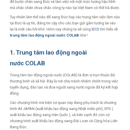
để bước chân sang Đức và làm việc với một mức lương hậu hĩnh
mà chắc chắn chưa chắc công ty nào tại Việt Nam có thể trả được.
Tuy nhiên làm thế nào để sang Đức hay các trung tâm việc làm nào
tại Đức là uy tín, đáng tin cậy cho các bạn gửi gắm tương lai vào
lại là một câu hỏi khó. Hôm nay chúng ta sẽ cùng
IECS
tìm hiểu về
trung tâm lao động ngoài nước COLAB
nhé !
1. Trung tâm lao động ngoài
nước
COLAB
Trung tâm lao động ngoài nước (COLAB) là đơn vị trực thuộc Bộ
thương binh và xã hội. Đây là nơi chịu trách nhiệm chính trong việc
tuyển dụng, đào tạo và đưa người sang nước ngoài đã ký kết hợp
đồng.
Các chương trình mà hiện cơ quan này đang phụ trách là chương
trình IM JAPAN (xuất khẩu lao động sang Nhật miễn phí), EPS (
xuất khẩu lao động sang Hàn Quốc ), và bên cạnh đó còn có
chương trình xuất khẩu lao động sang Đài Loan và Cộng hòa Liên
Bang Đức.