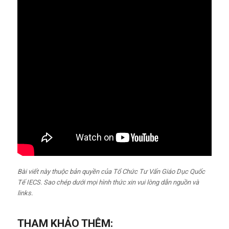
Bài viết này thuộc bản quyền của Tổ Chức Tư Vấn Giáo Dục Quốc
Tế IECS. Sao chép dưới mọi hình thức xin vui lòng dẫn nguồn và
links.
THAM KHẢO THÊM: