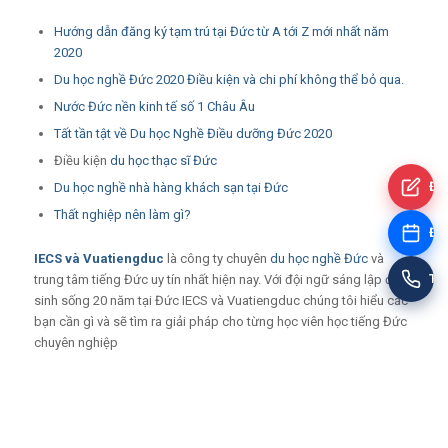
Hướng dẫn đăng ký tạm trú tại Đức từ A tới Z mới nhất năm
2020
Du học nghề Đức 2020 Điều kiện và chi phí không thể bỏ qua.
Nước Đức nền kinh tế số 1 Châu Âu
Tất tần tật về Du học Nghề Điều dưỡng Đức 2020
Điều kiện
du học thạc sĩ Đức
Đă
Du học nghề nhà hàng khách sạn tại Đức
Thất nghiệp nên làm gì?
Đặt
IECS
và
Vuatiengduc
là công ty chuyên
du học nghề Đức
và
Tư
trung tâm tiếng Đức uy tín nhất hiện nay. Với đội ngữ sáng lập đã
sinh sống 20 năm tại Đức IECS và Vuatiengduc chúng tôi hiểu các
bạn cần gì và sẽ tìm ra giải pháp cho từng học viên học tiếng Đức
chuyên nghiệp