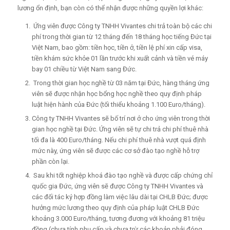
lương ổn định, bạn còn có thể nhận được những quyền lợi khác:
Ứng viên được Công ty TNHH Vivantes chi trả toàn bộ các chi
phí trong thời gian từ 12 tháng đến 18 tháng học tiếng Đức tại
Việt Nam, bao gồm: tiền học, tiền ở, tiền lệ phí xin cấp visa,
tiền khám sức khỏe 01 lần trước khi xuất cảnh và tiền vé máy
bay 01 chiều từ Việt Nam sang Đức.
Trong thời gian học nghề từ 03 năm tại Đức, hàng tháng ứng
viên sẽ được nhận học bổng học nghề theo quy định pháp
luật hiện hành của Đức (tối thiểu khoảng 1.100 Euro/tháng).
Công ty TNHH Vivantes sẽ bố trí nơi ở cho ứng viên trong thời
gian học nghề tại Đức. Ứng viên sẽ tự chi trả chi phí thuê nhà
tối đa là 400 Euro/tháng. Nếu chi phí thuê nhà vượt quá định
mức này, ứng viên sẽ được các cơ sở đào tạo nghề hỗ trợ
phần còn lại.
Sau khi tốt nghiệp khoá đào tạo nghề và được cấp chứng chỉ
quốc gia Đức, ứng viên sẽ được Công ty TNHH Vivantes và
các đối tác ký hợp đồng làm việc lâu dài tại CHLB Đức; được
hưởng mức lương theo quy định của pháp luật CHLB Đức
khoảng 3.000 Euro/tháng, tương đương với khoảng 81 triệu
đồng (chưa tính phụ cấp và chưa trừ các khoản phải đóng