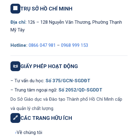
🏢
TRỤ SỞ HỒ CHÍ MINH
Địa chỉ:
126 – 128 Nguyễn Văn Thương, Phường Thạnh
Mỹ Tây
Hotline:
0866 047 981
–
0968 999 153
📜
GIẤY PHÉP HOẠT ĐỘNG
– Tư vấn du học:
Số 375/GCN-SGDĐT
– Trung tâm ngoại ngữ:
Số 2052/QD-SGDDT
Do Sở Giáo dục và Đào tạo Thành phố Hồ Chí Minh cấp
và quản lý chất lượng.
🔗
CÁC TRANG HỮU ÍCH
›
Về chúng tôi