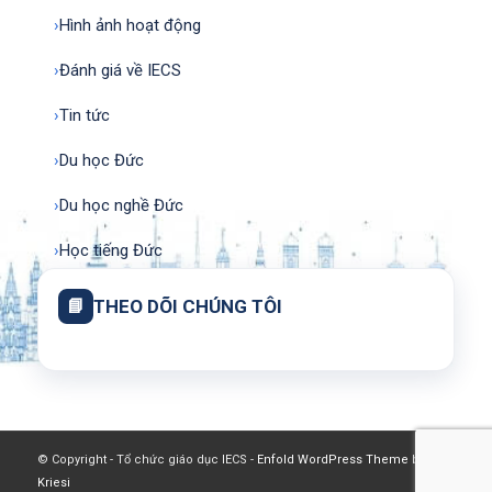
›
Hình ảnh hoạt động
›
Đánh giá về IECS
›
Tin tức
›
Du học Đức
›
Du học nghề Đức
›
Học tiếng Đức
📘
THEO DÕI CHÚNG TÔI
© Copyright - Tổ chức giáo dục IECS -
Enfold WordPress Theme by
Kriesi