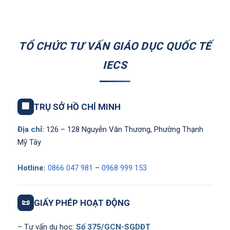
TỔ CHỨC TƯ VẤN GIÁO DỤC QUỐC TẾ
IECS
🏢
TRỤ SỞ HỒ CHÍ MINH
Địa chỉ:
126 – 128 Nguyễn Văn Thương, Phường Thạnh
Mỹ Tây
Hotline:
0866 047 981
–
0968 999 153
📜
GIẤY PHÉP HOẠT ĐỘNG
– Tư vấn du học:
Số 375/GCN-SGDĐT