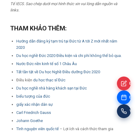
Tế IECS. Sao chép dưới mọi hình thức xin vui lòng dẫn nguồn và
links.
THAM KHẢO THÊM:
Hướng dẫn đăng ký tạm trú tại Đức từ A tới Z mới nhất năm
2020
Du học nghề Đức 2020 Điều kiện và chi phí không thể bỏ qua.
Nước Đức nền kinh tế số 1 Châu Âu
Tất tần tật về Du học Nghề Điều dưỡng Đức 2020
Điều kiện
du học thạc sĩ Đức
Đă
Du học nghề nhà hàng khách sạn tại Đức
biểu tượng của đức
Đặt
giấy xác nhận dân sự
Tư
Carl Friedrich Gauss
Johann Goethe
Tình nguyện viên quốc tế
– Lợi ích và cách thức tham gia