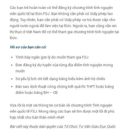
Các bạn trẻ hoàn toàn có thể đăng ký chương trình tình nguyện
viên quốc tế tại Đức FSJ. Bạn không cần phải có
Giấy phép lao
động
.
Tuy nhiên, bạn cần phải có
Giấy phép cư trú
được cấp cho
người nước ngoài để làm việc tại Đức. Ngoài ra, bạn cũng cần xin
thị thực ở Việt Nam để có thể tham gia chương trình tình nguyện tại
Đức.
Hồ sơ của bạn cần có:
Trình bày ngắn gọn lý do muốn tham gia FSJ
Đơn đăng ký dự tuyển của từng địa điểm tình nguyện mong
muốn
Sơ yếu lý lịch chi tiết dạng bảng biểu kèm ảnh hộ chiếu
Bản sao dịch thuật công chứng kết quả thi THPT hoặc bảng
điểm hoặc bằng ĐH – CĐ
Vừa rồi là một vài thông tin cơ bản về chương trình
Tình nguyện
viên quốc tế FSJ
. Mong rằng các bạn sẽ tìm được một lối đi phù
hợp nhất cho bản thân mình nhé!!
Bài viết này thuộc bản quyền của Tổ Chức Tư Vấn Giáo Dục Quốc