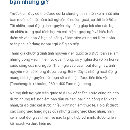
bạn những gì?
Trước tiên, đây có thể được coi là chương trình ít tốn kém nhất nếu
bạn muốn có một năm trải nghiệm ở nước ngoài, cụ thể là ở Đức.
Tất nhiên, hoạt động tình nguyện này cũng giúp ích cho các bạn
rất nhiều trong quá trình học và cải thiện ngoại ngữ và hiểu biết
thêm về văn hóa vì bạn sẽ sống và làm việc với người Đức, hoàn
toàn phải sử dụng ngoại ngữ để giao tiếp.
Tham gia chương trình
tình nguyện viên quốc tế ở Đức
,
bạn sẽ làm
những công việc, nhiệm vụ quan trọng, có ý nghĩa đối với xã hội và
cuộc sống của mọi người. Tham gia vào các hoạt động này, tình
nguyện viên sẽ không được lương. Bởi vì đây là những hoạt động
mang tính tự nguyện, nên bạn sẽ chỉ nhận được tiền tiêu vặt
(
Taschengeld)
khoảng 260 – 400 Euro một tháng
.
Những tình nguyện viên quốc tế ở FSJ có thể thử sức cũng như có
được những trải nghiệm ban đầu về các loại hình công việc khác
nhau, từ đó đúc kết được nhiều kinh nghiệm thực tế. Họ biết được
các công việc hàng ngày của những công việc khác nhau, nhìn
xem hoạt động và nhiệm vụ nào là phù hợp với mình, được tự lên
kế hoạch và thực hiện nó.