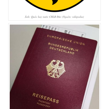
Ảnh: Quốc huy nước CHLB Đức (Nguồn: wikipedia)