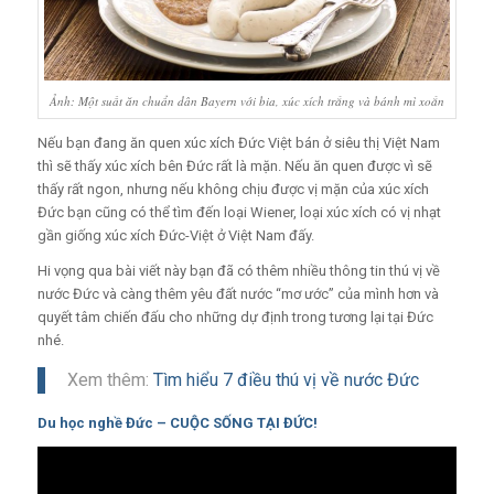
Ảnh: Một suất ăn chuẩn dân Bayern với bia, xúc xích trắng và bánh mì xoắn
Nếu bạn đang ăn quen xúc xích Đức Việt bán ở siêu thị Việt Nam
thì sẽ thấy xúc xích bên Đức rất là mặn. Nếu ăn quen được vì sẽ
thấy rất ngon, nhưng nếu không chịu được vị mặn của xúc xích
Đức bạn cũng có thể tìm đến loại Wiener, loại xúc xích có vị nhạt
gần giống xúc xích Đức-Việt ở Việt Nam đấy.
Hi vọng qua bài viết này bạn đã có thêm nhiều thông tin thú vị về
nước Đức và càng thêm yêu đất nước “mơ ước” của mình hơn và
quyết tâm chiến đấu cho những dự định trong tương lại tại Đức
nhé.
Xem thêm:
Tìm hiểu 7 điều thú vị về nước Đức
Du học nghề Đức – CUỘC SỐNG TẠI ĐỨC!