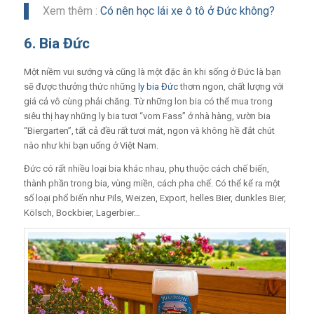
Xem thêm :
Có nên học lái xe ô tô ở Đức không?
6. Bia Đức
Một niềm vui sướng và cũng là một đặc ân khi sống ở Đức là bạn
sẽ được thưởng thức những
ly bia Đức
thơm ngon, chất lượng với
giá cả vô cùng phải chăng. Từ những lon bia có thể mua trong
siêu thị hay những ly bia tươi “vom Fass” ở nhà hàng, vườn bia
“Biergarten”, tất cả đều rất tươi mát, ngon và không hề đắt chút
nào như khi bạn uống ở Việt Nam.
Đức có rất nhiều loại bia khác nhau, phụ thuộc cách chế biến,
thành phần trong bia, vùng miền, cách pha chế. Có thể kể ra một
số loại phổ biến như Pils, Weizen, Export, helles Bier, dunkles Bier,
Kölsch, Bockbier, Lagerbier…