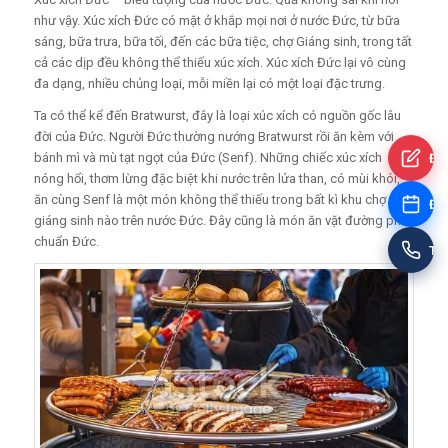
như vậy. Xúc xích Đức có mặt ở khắp mọi nơi ở nước Đức, từ bữa
sáng, bữa trưa, bữa tối, đến các bữa tiệc, chợ Giáng sinh, trong tất
cả các dịp đều không thể thiếu xúc xích. Xúc xích Đức lại vô cùng
đa dạng, nhiều chủng loại, mỗi miền lại có một loại đặc trưng.
Ta có thể kể đến Bratwurst, đây là loại xúc xích có nguồn gốc lâu
đời của Đức. Người Đức thường nướng Bratwurst rồi ăn kèm với
bánh mì và mù tạt ngọt của Đức (Senf). Những chiếc xúc xích
Đă
nóng hổi, thơm lừng đặc biệt khi nước trên lửa than, có mùi khói,
ăn cùng Senf là một món không thể thiếu trong bất kì khu chợ
Đặt
giáng sinh nào trên nước Đức. Đây cũng là món ăn vặt đường phố
chuẩn Đức.
Tư