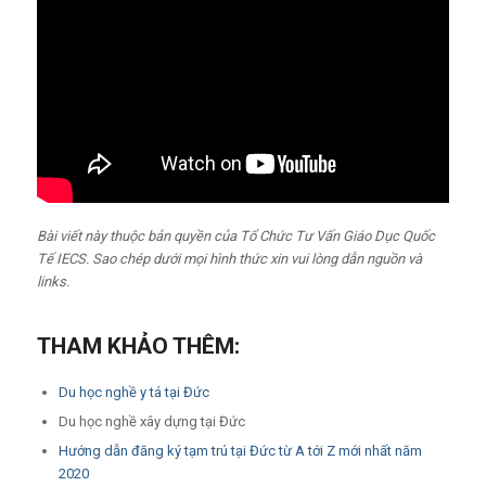
Bài viết này thuộc bản quyền của Tổ Chức Tư Vấn Giáo Dục Quốc
Tế IECS. Sao chép dưới mọi hình thức xin vui lòng dẫn nguồn và
links.
THAM KHẢO THÊM:
Du học nghề y tá tại Đức
Du học nghề xây dựng tại Đức
Hướng dẫn đăng ký tạm trú tại Đức từ A tới Z mới nhất năm
2020