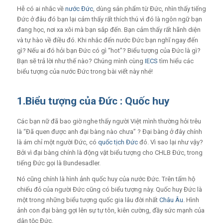
Hễ có ai nhắc về
nước Đức
, dùng sản phẩm từ Đức, nhìn thấy tiếng
Đức ở đâu đó bạn lại cảm thấy rất thích thú vì đó là ngôn ngữ bạn
đang học, nơi xa xôi mà bạn sắp đến. Bạn cảm thấy rất hãnh diện
và tự hào về điều đó. Khi nhắc đến nước Đức bạn nghĩ ngay đến
gì? Nếu ai đó hỏi bạn Đức có gì “hot”? Biểu tượng của Đức là gì?
Bạn sẽ trả lời như thế nào? Chúng mình cùng
IECS
tìm hiểu các
biểu tượng của nước Đức trong bài viết này nhé!
1.Biểu tượng của Đức : Quốc huy
Các bạn nữ đã bao giờ nghe thấy người Việt mình thường hỏi trêu
là “Đã quen được anh đại bàng nào chưa” ? Đại bàng ở đây chính
là ám chỉ một người Đức, có
quốc tịch Đức
đó. Vì sao lại như vậy?
Bởi vì đại bàng chính là động vật biểu tượng cho CHLB Đức, trong
tiếng Đức gọi là Bundesadler.
Nó cũng chính là hình ảnh quốc huy của nước Đức. Trên tấm hộ
chiếu đỏ của người Đức cũng có biểu tượng này. Quốc huy Đức là
một trong những biểu tượng quốc gia lâu đời nhất
Châu Âu
. Hình
ảnh con đại bàng gợi lên sự tự tôn, kiên cường, đầy sức mạnh của
dân tộc Đức.