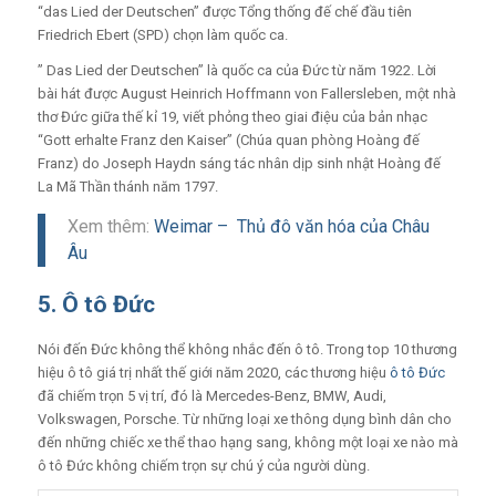
“das Lied der Deutschen” được Tổng thống đế chế đầu tiên
Friedrich Ebert (SPD) chọn làm quốc ca.
” Das Lied der Deutschen” là quốc ca của Đức từ năm 1922. Lời
bài hát được August Heinrich Hoffmann von Fallersleben, một nhà
thơ Đức giữa thế kỉ 19, viết phỏng theo giai điệu của bản nhạc
“Gott erhalte Franz den Kaiser” (Chúa quan phòng Hoàng đế
Franz) do Joseph Haydn sáng tác nhân dịp sinh nhật Hoàng đế
La Mã Thần thánh năm 1797.
Xem thêm:
Weimar – Thủ đô văn hóa của Châu
Âu
5. Ô tô Đức
Nói đến Đức không thể không nhắc đến ô tô. Trong top 10 thương
hiệu ô tô giá trị nhất thế giới năm 2020, các thương hiệu
ô tô Đức
đã chiếm trọn 5 vị trí, đó là Mercedes-Benz, BMW, Audi,
Volkswagen, Porsche. Từ những loại xe thông dụng bình dân cho
đến những chiếc xe thể thao hạng sang, không một loại xe nào mà
ô tô Đức không chiếm trọn sự chú ý của người dùng.