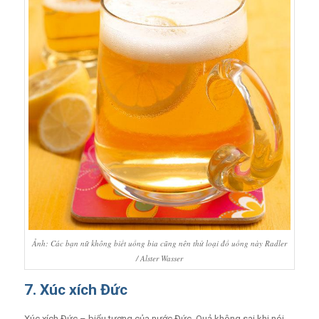
Ảnh: Các bạn nữ không biết uống bia cũng nên thử loại đồ uống này Radler
/ Alster Wasser
7. Xúc xích Đức
Xúc xích Đức – biểu tượng của nước Đức. Quả không sai khi nói