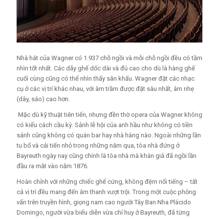
Nhà hát của Wagner có 1.937 chỗ ngồi và mỗi chỗ ngồi đều có tầm
nhìn tốt nhất. Các dãy ghế dốc dài và đủ cao cho dù là hàng ghế
cuối cùng cũng có thể nhìn thấy sân khấu. Wagner đặt các nhạc
cụ ở các vị trí khác nhau, với âm trầm được đặt sâu nhất, âm nhẹ
(dây, sáo) cao hơn.
Mặc dù kỹ thuật tiên tiến, nhưng đền thờ opera của Wagner không
có kiểu cách cầu kỳ. Sảnh lễ hội của anh hầu như không có tiền
sảnh cũng không có quán bar hay nhà hàng nào.
Ngoài những lần
tu bổ và cải tiến nhỏ trong những năm qua, tòa nhà đứng ở
Bayreuth ngày nay cũng chính là tòa nhà mà khán giả đã ngồi lần
đầu ra mắt vào năm 1876.
Hoàn chỉnh với những chiếc ghế cứng, không đệm nổi tiếng – tất
cả vị trí đều mang đến âm thanh vượt trội. Trong một cuộc phỏng
vấn trên truyền hình, giọng nam cao người Tây Ban Nha Plácido
Domingo, người vừa biểu diễn vừa chỉ huy ở Bayreuth, đã từng