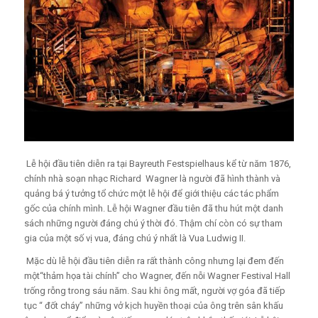
Lễ hội đầu tiên diễn ra tại Bayreuth Festspielhaus kể từ năm 1876,
chính nhà soạn nhạc Richard Wagner là người đã hình thành và
quảng bá ý tưởng tổ chức một lễ hội để giới thiệu các tác phẩm
gốc của chính mình.
Lễ hội Wagner đầu tiên đã thu hút một danh
sách những người đáng chú ý thời đó. Thậm chí còn có sự tham
gia của một số vị vua, đáng chú ý nhất là Vua Ludwig II.
Mặc dù lễ hội đầu tiên diễn ra rất thành công nhưng lại đem đến
một“thảm họa tài chính” cho Wagner, đến nỗi Wagner Festival Hall
trống rỗng trong sáu năm.
Sau khi ông mất, người vợ góa đã tiếp
tục “ đốt cháy” những vở kịch huyền thoại của ông trên sân khấu