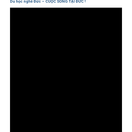
Du học nghề Đức – CUỘC SỐNG TẠI ĐỨC !