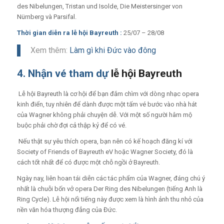
des Nibelungen, Tristan und Isolde, Die Meistersinger von
Nürnberg và Parsifal.
Thời gian diễn ra
lễ hội Bayreuth
:
25/07 – 28/08
Xem thêm:
Làm gì khi Đức vào đông
4. Nhận vé tham dự
lễ hội Bayreuth
Lễ hội Bayreuth là cơ hội để bạn đắm chìm với dòng nhạc opera
kinh điển, tuy nhiên để dành được một tấm vé bước vào
nhà hát
của Wagner
không phải chuyện dễ. Với một số người hâm mộ
buộc phải chờ đợi cả thập kỷ để có vé.
Nếu thật sự yêu thích opera, bạn nên có kế hoạch đăng kí với
Society of Friends of Bayreuth eV hoặc Wagner Society, đó là
cách tốt nhất để có được một chỗ ngồi ở Bayreuth.
Ngày nay, liên hoan tái diễn các tác phẩm của Wagner, đáng chú ý
nhất là chuỗi bốn vở opera Der Ring des Nibelungen (tiếng Anh là
Ring Cycle). Lễ hội nổi tiếng này được xem là hình ảnh thu nhỏ của
nền văn hóa thượng đẳng của Đức.