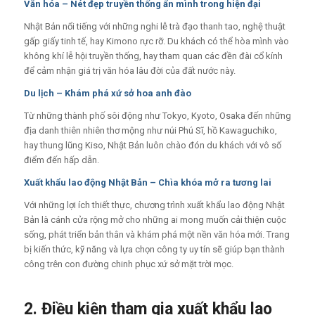
Văn hóa – Nét đẹp truyền thống ẩn mình trong hiện đại
Nhật Bản nổi tiếng với những nghi lễ trà đạo thanh tao, nghệ thuật
gấp giấy tinh tế, hay Kimono rực rỡ. Du khách có thể hòa mình vào
không khí lễ hội truyền thống, hay tham quan các đền đài cổ kính
để cảm nhận giá trị văn hóa lâu đời của đất nước này.
Du lịch – Khám phá xứ sở hoa anh đào
Từ những thành phố sôi động như Tokyo, Kyoto, Osaka đến những
địa danh thiên nhiên thơ mộng như núi Phú Sĩ, hồ Kawaguchiko,
hay thung lũng Kiso, Nhật Bản luôn chào đón du khách với vô số
điểm đến hấp dẫn.
Xuất khẩu lao động Nhật Bản – Chìa khóa mở ra tương lai
Với những lợi ích thiết thực, chương trình xuất khẩu lao động Nhật
Bản là cánh cửa rộng mở cho những ai mong muốn cải thiện cuộc
sống, phát triển bản thân và khám phá một nền văn hóa mới. Trang
bị kiến thức, kỹ năng và lựa chọn công ty uy tín sẽ giúp bạn thành
công trên con đường chinh phục xứ sở mặt trời mọc.
2. Điều kiện tham gia xuất khẩu lao