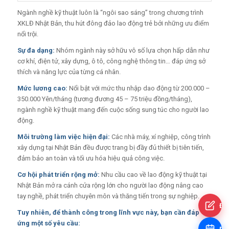
Ngành nghề kỹ thuật luôn là “ngôi sao sáng” trong chương trình
XKLĐ Nhật Bản, thu hút đông đảo lao động trẻ bởi những ưu điểm
nổi trội.
Sự đa dạng:
Nhóm ngành này sở hữu vô số lựa chọn hấp dẫn như
cơ khí, điện tử, xây dựng, ô tô, công nghệ thông tin… đáp ứng sở
thích và năng lực của từng cá nhân.
Mức lương cao:
Nổi bật với mức thu nhập dao động từ 200.000 –
350.000 Yên/tháng (tương đương 45 – 75 triệu đồng/tháng),
ngành nghề kỹ thuật mang đến cuộc sống sung túc cho người lao
động.
Môi trường làm việc hiện đại:
Các nhà máy, xí nghiệp, công trình
xây dựng tại Nhật Bản đều được trang bị đầy đủ thiết bị tiên tiến,
đảm bảo an toàn và tối ưu hóa hiệu quả công việc.
Cơ hội phát triển rộng mở:
Nhu cầu cao về lao động kỹ thuật tại
Nhật Bản mở ra cánh cửa rộng lớn cho người lao động nâng cao
tay nghề, phát triển chuyên môn và thăng tiến trong sự nghiệp.
Đă
Tuy nhiên, để thành công trong lĩnh vực này, bạn cần đáp
ứng một số yêu cầu: