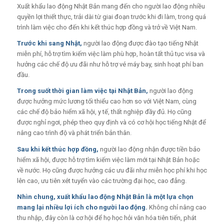
Xuất khẩu lao động Nhật Bản mang đến cho người lao động nhiều
quyền lợi thiết thực, trải dài từ giai đoạn trước khi đi làm, trong quá
trình làm việc cho đến khi kết thúc hợp đồng và trở về Việt Nam.
Trước khi sang Nhật,
người lao động được đào tạo tiếng Nhật
miễn phí, hỗ trợ tìm kiếm việc làm phù hợp, hoàn tất thủ tục visa và
hưởng các chế độ ưu đãi như hỗ trợ vé máy bay, sinh hoạt phí ban
đầu.
Trong suốt thời gian làm việc tại Nhật Bản,
người lao động
được hưởng mức lương tối thiểu cao hơn so với Việt Nam, cùng
các chế độ bảo hiểm xã hội, y tế, thất nghiệp đầy đủ. Họ cũng
được nghỉ ngơi, phép theo quy định và có cơ hội học tiếng Nhật để
nâng cao trình độ và phát triển bản thân.
Sau khi kết thúc hợp đồng,
người lao động nhận được tiền bảo
hiểm xã hội, được hỗ trợ tìm kiếm việc làm mới tại Nhật Bản hoặc
về nước. Họ cũng được hưởng các ưu đãi như miễn học phí khi học
lên cao, ưu tiên xét tuyển vào các trường đại học, cao đẳng.
Nhìn chung, xuất khẩu lao động Nhật Bản là một lựa chọn
mang lại nhiều lợi ích cho người lao động.
Không chỉ nâng cao
thu nhập, đây còn là cơ hội để họ học hỏi văn hóa tiên tiến, phát