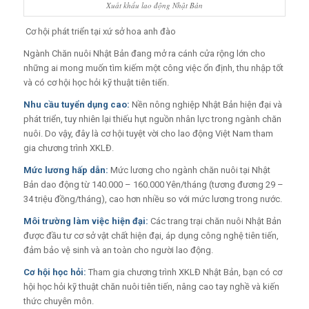
Xuất khẩu lao động Nhật Bản
Cơ hội phát triển tại xứ sở hoa anh đào
Ngành Chăn nuôi Nhật Bản đang mở ra cánh cửa rộng lớn cho
những ai mong muốn tìm kiếm một công việc ổn định, thu nhập tốt
và có cơ hội học hỏi kỹ thuật tiên tiến.
Nhu cầu tuyển dụng cao:
Nền nông nghiệp Nhật Bản hiện đại và
phát triển, tuy nhiên lại thiếu hụt nguồn nhân lực trong ngành chăn
nuôi. Do vậy, đây là cơ hội tuyệt vời cho lao động Việt Nam tham
gia chương trình XKLĐ.
Mức lương hấp dẫn:
Mức lương cho ngành chăn nuôi tại Nhật
Bản dao động từ 140.000 – 160.000 Yên/tháng (tương đương 29 –
34 triệu đồng/tháng), cao hơn nhiều so với mức lương trong nước.
Môi trường làm việc hiện đại:
Các trang trại chăn nuôi Nhật Bản
được đầu tư cơ sở vật chất hiện đại, áp dụng công nghệ tiên tiến,
đảm bảo vệ sinh và an toàn cho người lao động.
Cơ hội học hỏi:
Tham gia chương trình XKLĐ Nhật Bản, bạn có cơ
hội học hỏi kỹ thuật chăn nuôi tiên tiến, nâng cao tay nghề và kiến
thức chuyên môn.