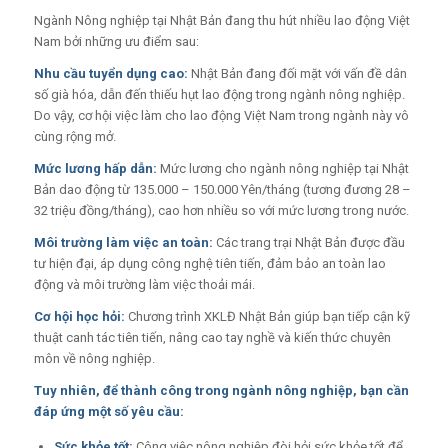
Ngành Nông nghiệp tại Nhật Bản đang thu hút nhiều lao động Việt
Nam bởi những ưu điểm sau:
Nhu cầu tuyển dụng cao:
Nhật Bản đang đối mặt với vấn đề dân
số già hóa, dẫn đến thiếu hụt lao động trong ngành nông nghiệp.
Do vậy, cơ hội việc làm cho lao động Việt Nam trong ngành này vô
cùng rộng mở.
Mức lương hấp dẫn:
Mức lương cho ngành nông nghiệp tại Nhật
Bản dao động từ 135.000 – 150.000 Yên/tháng (tương đương 28 –
32 triệu đồng/tháng), cao hơn nhiều so với mức lương trong nước.
Môi trường làm việc an toàn:
Các trang trại Nhật Bản được đầu
tư hiện đại, áp dụng công nghệ tiên tiến, đảm bảo an toàn lao
động và môi trường làm việc thoải mái.
Cơ hội học hỏi:
Chương trình XKLĐ Nhật Bản giúp bạn tiếp cận kỹ
thuật canh tác tiên tiến, nâng cao tay nghề và kiến thức chuyên
môn về nông nghiệp.
Tuy nhiên, để thành công trong ngành nông nghiệp, bạn cần
đáp ứng một số yêu cầu:
Sức khỏe tốt:
Công việc nông nghiệp đòi hỏi sức khỏe tốt để