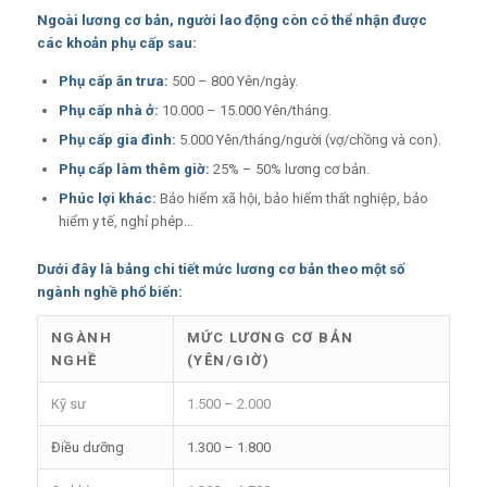
Ngoài lương cơ bản, người lao động còn có thể nhận được
các khoản phụ cấp sau:
Phụ cấp ăn trưa:
500 – 800 Yên/ngày.
Phụ cấp nhà ở:
10.000 – 15.000 Yên/tháng.
Phụ cấp gia đình:
5.000 Yên/tháng/người (vợ/chồng và con).
Phụ cấp làm thêm giờ:
25% – 50% lương cơ bản.
Phúc lợi khác:
Bảo hiểm xã hội, bảo hiểm thất nghiệp, bảo
hiểm y tế, nghỉ phép…
Dưới đây là bảng chi tiết mức lương cơ bản theo một số
ngành nghề phổ biến:
NGÀNH
MỨC LƯƠNG CƠ BẢN
NGHỀ
(YÊN/GIỜ)
Kỹ sư
1.500 – 2.000
Điều dưỡng
1.300 – 1.800