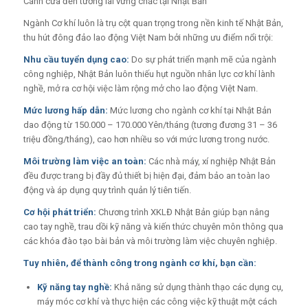
Cánh cửa đến tương lai vững chắc tại Nhật Bản
Ngành Cơ khí luôn là trụ cột quan trọng trong nền kinh tế Nhật Bản,
thu hút đông đảo lao động Việt Nam bởi những ưu điểm nổi trội:
Nhu cầu tuyển dụng cao:
Do sự phát triển mạnh mẽ của ngành
công nghiệp, Nhật Bản luôn thiếu hụt nguồn nhân lực cơ khí lành
nghề, mở ra cơ hội việc làm rộng mở cho lao động Việt Nam.
Mức lương hấp dẫn:
Mức lương cho ngành cơ khí tại Nhật Bản
dao động từ 150.000 – 170.000 Yên/tháng (tương đương 31 – 36
triệu đồng/tháng), cao hơn nhiều so với mức lương trong nước.
Môi trường làm việc an toàn:
Các nhà máy, xí nghiệp Nhật Bản
đều được trang bị đầy đủ thiết bị hiện đại, đảm bảo an toàn lao
động và áp dụng quy trình quản lý tiên tiến.
Cơ hội phát triển:
Chương trình XKLĐ Nhật Bản giúp bạn nâng
cao tay nghề, trau dồi kỹ năng và kiến thức chuyên môn thông qua
các khóa đào tạo bài bản và môi trường làm việc chuyên nghiệp.
Tuy nhiên, để thành công trong ngành cơ khí, bạn cần:
Kỹ năng tay nghề:
Khả năng sử dụng thành thạo các dụng cụ,
máy móc cơ khí và thực hiện các công việc kỹ thuật một cách