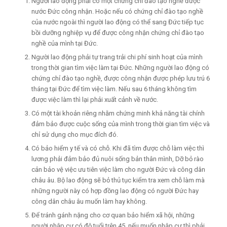
Người lao động phải có một chứng chỉ đào tạo nghề được
nước Đức công nhận. Hoặc nếu có chứng chỉ đào tạo nghề
của nước ngoài thì người lao động có thể sang Đức tiếp tục
bồi dưỡng nghiệp vụ để được công nhận chứng chỉ đào tạo
nghề của mình tại Đức.
Người lao động phải tự trang trải chi phí sinh hoạt của mình
trong thời gian tìm việc làm tại Đức. Những người lao động có
chứng chỉ đào tạo nghề, được công nhận được phép lưu trú 6
tháng tại Đức để tìm việc làm. Nếu sau 6 tháng không tìm
được việc làm thì lại phải xuất cảnh về nước.
Có một tài khoản riêng nhằm chứng minh khả năng tài chính
đảm bảo được cuộc sống của mình trong thời gian tìm việc và
chỉ sử dụng cho mục đích đó.
Có bảo hiểm y tế và có chỗ. Khi đã tìm được chỗ làm việc thì
lương phải đảm bảo đủ nuôi sống bản thân mình, Dỡ bỏ rào
cản bảo vệ việc ưu tiên việc làm cho người Đức và công dân
châu âu. Bộ lao động sẽ bỏ thủ tục kiểm tra xem chỗ làm mà
những người này có hợp đồng lao động có người Đức hay
công dân châu âu muốn làm hay không.
Để tránh gánh nặng cho cơ quan bảo hiểm xã hội, những
người nhập cư có độ tuổi trên 45, nếu muốn nhập cư thì phải