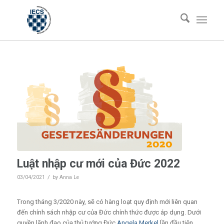
viết:
viết:
viết:
viết:
viết:
viết:
Luật nhập cư mới của Đức 2022
/
03/04/2021
by
Anna Le
Trong tháng 3/2020 này, sẽ có hàng loạt quy định mới liên quan
đến chính sách nhập cư của Đức chính thức được áp dụng. Dưới
quyền lãnh đạo của thủ tướng Đức
Angela Merkel
lần đầu tiên