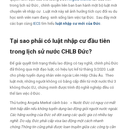
trong lịch sử Đức , chính quyền liên ban ban hành một bộ luật mới
chuyên về nhập cư . Luật mới này sẽ ảnh hưởng tích cực đối vu du
học sinh viên nam đang sinh sống làm việc tại Đức. Sau đây mời
các bạn cùng
IECS
tìm hiểu
luật nhập cư mới của Đức
.
Tại sao phải có luật nhập cư đầu tiên
trong lịch sử nước CHLB Đức?
Để giải quyết tình trạng thiếu lao động có tay nghề, chính phủ Đức
đã thông qua một đạo luật, có hiệu lực kể từ tháng 3/2020. Luật
cho phép tuyển dụng nhân viên ngoài Liên Hiệp Châu Âu. Theo
luật mới, những người không có bằng cấp đến từ một nước thứ 3
không thuộc EU, chứng minh được trình độ nghề nghiệp đều có
thể làm việc ở Đức .
Thủ tướng Angela Merkel cảnh báo : «
Nước Đức có nguy cơ mất
tính hấp dẫn nếu không tuyển dụng lao động giỏi người nước ngoài.
Các hãng xưởng của Đức sẽ dời sang các quốc gia có nhiều tay
nghề. Do vậy, Đức phải cấp visa lao động một cách nhanh
chóng.Thông tin cũng phải được loan truyền giữa các công ty cần