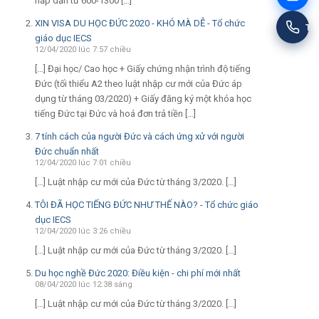
hấp dẫn từ 600-1300 […]
XIN VISA DU HỌC ĐỨC 2020 - KHÓ MÀ DỄ - Tổ chức
Tư
giáo dục IECS
12/04/2020 lúc 7:57 chiều
[…] Đại học/ Cao học + Giấy chứng nhận trình độ tiếng
Đức (tối thiểu A2 theo luật nhập cư mới của Đức áp
dụng từ tháng 03/2020) + Giấy đăng ký một khóa học
tiếng Đức tại Đức và hoá đơn trả tiền […]
7 tính cách của người Đức và cách ứng xử với người
Đức chuẩn nhất
12/04/2020 lúc 7:01 chiều
[…] Luật nhập cư mới của Đức từ tháng 3/2020. […]
TÔI ĐÃ HỌC TIẾNG ĐỨC NHƯ THẾ NÀO? - Tổ chức giáo
dục IECS
12/04/2020 lúc 3:26 chiều
[…] Luật nhập cư mới của Đức từ tháng 3/2020. […]
Du học nghề Đức 2020: Điều kiện - chi phí mới nhất
08/04/2020 lúc 12:38 sáng
[…] Luật nhập cư mới của Đức từ tháng 3/2020. […]