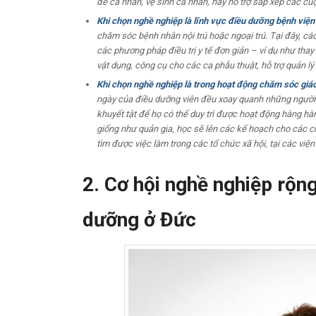
đề cá nhân, vệ sinh cá nhân, hay hỗ trợ sắp xếp các cu
Khi chọn nghề nghiệp là lĩnh vực điều dưỡng bệnh viện
chăm sóc bệnh nhân nội trú hoặc ngoại trú. Tại đây, c
các phương pháp điều trị y tế đơn giản – ví dụ như tha
vật dụng, công cụ cho các ca phẫu thuật, hỗ trợ quản l
Khi chọn nghề nghiệp là trong hoạt động chăm sóc giáo
ngày của điều dưỡng viên đều xoay quanh những người k
khuyết tật để họ có thể duy trì được hoạt động hàng hàn
giống như quản gia, học sẽ lên các kế hoạch cho các chu
tìm được việc làm trong các tổ chức xã hội, tại các viện
2. Cơ hội nghề nghiệp rộn
dưỡng ở Đức