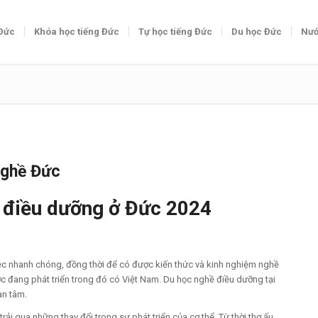
 Đức
Khóa học tiếng Đức
Tự học tiếng Đức
Du học Đức
Nướ
nghề Đức
ề điều dưỡng ở Đức 2024
ệc nhanh chóng, đồng thời để có được kiến thức và kinh nghiệm nghề
c đang phát triển trong đó có Việt Nam. Du học nghề điều dưỡng tại
an tâm.
trải qua những thay đổi trong sự phát triển của cơ thể. Từ thời thơ ấu