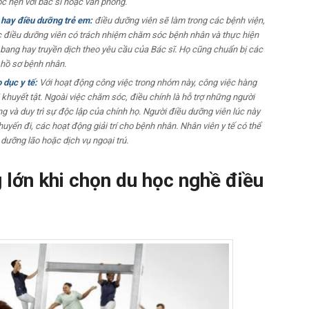
ộc hẹn với bác sĩ hoặc văn phòng.
 hay điều dưỡng trẻ em:
điều dưỡng viên sẽ làm trong các bệnh viện,
ác điều dưỡng viên có trách nhiệm chăm sóc bệnh nhân và thực hiện
y bang hay truyền dịch theo yêu cầu của Bác sĩ. Họ cũng chuẩn bị các
ý hồ sơ bệnh nhân.
 dục y tế:
Với hoạt động công việc trong nhóm này, công việc hàng
huyết tật. Ngoài việc chăm sóc, điều chính là hỗ trợ những người
g và duy trì sự độc lập của chính họ. Người điều dưỡng viên lúc này
yến đi, các hoạt động giải trí cho bệnh nhân. Nhân viên y tế có thể
 dưỡng lão hoặc dịch vụ ngoại trú.
g lớn khi chọn du học nghề điều