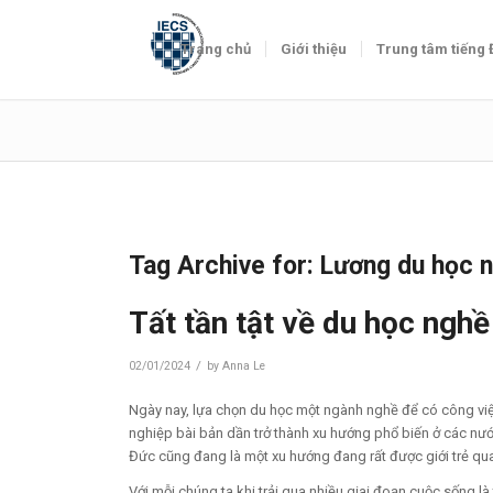
Trang chủ
Giới thiệu
Trung tâm tiếng
Tag Archive for:
Lương du học 
Tất tần tật về du học ngh
/
02/01/2024
by
Anna Le
Ngày nay, lựa chọn du học một ngành nghề để có công vi
nghiệp bài bản dần trở thành xu hướng phổ biến ở các nướ
Đức cũng đang là một xu hướng đang rất được giới trẻ qu
Với mỗi chúng ta khi trải qua nhiều giai đoạn cuộc sống là 