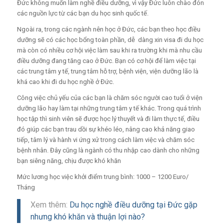
Đức không muốn làm nghề điều dưỡng, vì vậy Đức luôn chào đón
các nguồn lực từ các bạn du học sinh quốc tế.
Ngoài ra, trong các ngành nên học ở Đức, các bạn theo học điều
dưỡng sẽ có các học bổng toàn phần, dễ dàng xin visa đi du học
mà còn có nhiều cơ hội việc làm sau khi ra trường khi mà nhu cầu
điều dưỡng đang tăng cao ở Đức.
Bạn có cơ hội để làm việc tại
các trung tâm y tế, trung tâm hỗ trợ, bệnh viện, viện dưỡng lão là
khá cao khi đi du học nghề ở Đức.
Công việc chủ yếu của các bạn là chăm sóc người cao tuổi ở viện
dưỡng lão hay làm tại những trung tâm y tế khác. Trong quá trình
học tập thì sinh viên sẽ được học lý thuyết và đi làm thực tế, điều
đó giúp các bạn trau dồi sự khéo léo, nâng cao khả năng giao
tiếp, tâm lý và hành vi ứng xử trong cách làm việc và chăm sóc
bệnh nhân. Đây cũng là ngành có thu nhập cao dành cho những
bạn siêng năng, chịu được khó khăn
Mức lương học việc khởi điểm trung bình: 1000 – 1200 Euro/
Tháng
Xem thêm:
Du học nghề điều dưỡng tại Đức gặp
nhưng khó khăn và thuận lợi nào?