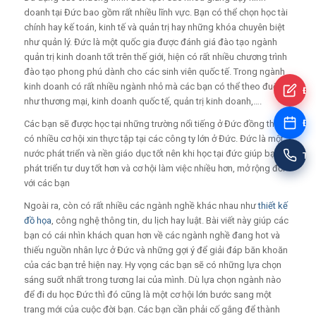
doanh tại Đức bao gồm rất nhiều lĩnh vực. Bạn có thể chọn học tài
chính hay kế toán, kinh tế và quản trị hay những khóa chuyên biệt
như quản lý. Đức là một quốc gia được đánh giá đào tạo ngành
quản trị kinh doanh tốt trên thế giới, hiện có rất nhiều chương trình
đào tạo phong phú dành cho các sinh viên quốc tế. Trong ngành
kinh doanh có rất nhiều ngành nhỏ mà các bạn có thể theo đuổi
Đă
như thương mại, kinh doanh quốc tế, quản trị kinh doanh,….
Đặt
Các bạn sẽ được học tại những trường nổi tiếng ở Đức đồng thời
có nhiều cơ hội xin thực tập tại các công ty lớn ở Đức. Đức là một
nước phát triển và nền giáo dục tốt nên khi học tại đức giúp bạn
Tư
phát triển tư duy tốt hơn và cơ hội làm việc nhiều hơn, mở rộng đối
với các bạn
Ngoài ra, còn có rất nhiều các ngành nghề khác nhau như
thiết kế
đồ họa
, công nghệ thông tin, du lịch hay luật. Bài viết này giúp các
bạn có cái nhìn khách quan hơn về các ngành nghề đang hot và
thiếu nguồn nhân lực ở Đức và những gợi ý để giải đáp băn khoăn
của các bạn trẻ hiện nay. Hy vọng các bạn sẽ có những lựa chọn
sáng suốt nhất trong tương lai của mình. Dù lựa chọn ngành nào
để đi du học Đức thì đó cũng là một cơ hội lớn bước sang một
trang mới của cuộc đời bạn. Các bạn cần phải cố gắng để thành