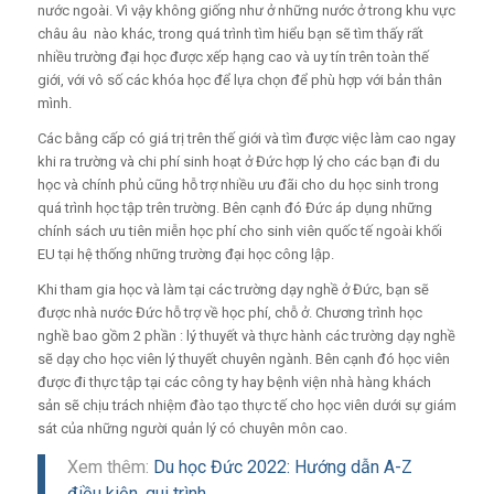
nước ngoài. Vì vậy không giống như ở những nước ở trong khu vực
châu âu nào khác, trong quá trình tìm hiểu bạn sẽ tìm thấy rất
nhiều trường đại học được xếp hạng cao và uy tín trên toàn thế
giới, với vô số các khóa học để lựa chọn để phù hợp với bản thân
mình.
Các bằng cấp có giá trị trên thế giới và tìm được việc làm cao ngay
khi ra trường và chi phí sinh hoạt ở Đức hợp lý cho các bạn đi du
học và chính phủ cũng hỗ trợ nhiều ưu đãi cho du học sinh trong
quá trình học tập trên trường.
Bên cạnh đó Đức áp dụng những
chính sách ưu tiên miễn học phí cho sinh viên quốc tế ngoài khối
EU tại hệ thống những trường đại học công lập.
Khi tham gia học và làm tại các trường dạy nghề ở Đức, bạn sẽ
được nhà nước Đức hỗ trợ về học phí, chỗ ở.
Chương trình học
nghề bao gồm 2 phần : lý thuyết và thực hành các trường dạy nghề
sẽ dạy cho học viên lý thuyết chuyên ngành. Bên cạnh đó học viên
được đi thực tập tại các công ty hay bệnh viện nhà hàng khách
sản sẽ chịu trách nhiệm đào tạo thực tế cho học viên dưới sự giám
sát của những người quản lý có chuyên môn cao.
Xem thêm:
Du học Đức 2022: Hướng dẫn A-Z
điều kiện, qui trình