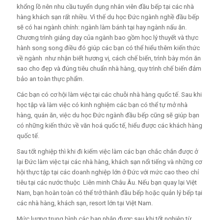
khổng lồ nên nhu cầu tuyển dụng nhân viên đầu bếp tại các nhà
hàng khách sạn rất nhiều. Vì thế du học Đức ngành nghề đầu bếp
sẽ có hai ngành chính: ngành làm bánh tại hay ngành nấu ăn.
Chương trình giảng dạy của ngành bao gồm học lý thuyết và thực
hành song song điều đó giúp các bạn có thể hiểu thêm kiến thức
về ngành như nhận biết hương vị, cách chế biến, trình bày món ăn
sao cho đẹp và đúng tiêu chuẩn nhà hàng, quy trình chế biến đảm
bảo an toàn thực phẩm.
Các bạn có cơ hội làm việc tại các chuỗi nhà hàng quốc tế. Sau khi
học tập và làm việc có kinh nghiệm các bạn có thể tự mở nhà
hàng, quán ăn, việc du học Đức ngành đầu bếp cũng sẽ giúp bạn
có những kiến thức về văn hoá quốc tế, hiểu được các khách hàng
quốc tế.
Sau tốt nghiệp thì khi đi kiếm việc làm các bạn chắc chắn được ở
lại Đức làm việc tại các nhà hàng, khách sạn nổi tiếng và những cơ
hội thực tập tại các doanh nghiệp lớn ở Đức với mức cao theo chỉ
tiêu tại các nước thuộc Liên minh Châu Âu. Nếu bạn quay lại Việt
Nam, bạn hoàn toàn có thể trở thành đầu bếp hoặc quản lý bếp tại
các nhà hàng, khách sạn, resort lớn tại Việt Nam.
Mức lương trung bình các bạn nhận được sau khi tốt nghiệp từ