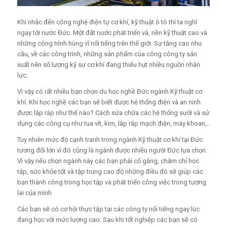
Khi nhắc đến công nghệ điện tự cơ khí, kỹ thuật ô tô thì ta nghĩ
ngay tới nước Đức. Một đất nước phát triển và, nền kỹ thuật cao và
những công trình hùng vĩ nổi tiếng trên thế giới. Sự tăng cao nhu
cầu, về các công trình, những sản phẩm của công công ty sản
xuất nên số lượng kỹ sư cơ khí đang thiếu hụt nhiều nguồn nhân
lực.
Vì vậy có rất nhiều bạn chọn du học nghề Đức ngành Kỹ thuật cơ
khí. Khi học nghề các bạn sẽ biết được hệ thống điện và an ninh
được lắp ráp như thế nào? Cách sửa chữa các hệ thống sưởi và sử
dụng các công cụ như tua vít, kìm, lắp ráp mạch điện, máy khoan,..
Tuy nhiên mức độ cạnh tranh trong ngành Kỹ thuật cơ khí tại Đức
tương đối lớn vì đó cũng là ngành được nhiều người Đức lựa chọn.
Vì vậy nếu chọn ngành này các bạn phải cố gắng, chăm chỉ học
tập, sức khỏe tốt và tập trung cao độ những điều đó sẽ giúp các
bạn thành công trong học tập và phát triển công việc trong tương
lai của mình
Các bạn sẽ có cơ hội thực tập tại các công ty nổi tiếng ngay lúc
đang học với mức lương cao. Sau khi tốt nghiệp các bạn sẽ có