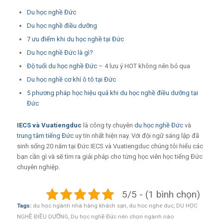
Du học nghề Đức
Du học nghề điều dưỡng
7 ưu điểm khi du học nghề tại Đức
Du học nghề Đức là gì?
Độ tuổi du học nghề Đức
– 4 lưu ý HOT không nên bỏ qua
Du học nghề cơ khí ô tô tại Đức
5 phương pháp học hiệu quả khi du học nghề điều dưỡng tại
Đức
IECS
và
Vuatiengduc
là công ty chuyên
du học nghề Đức
và
trung tâm tiếng Đức
uy tín nhất hiện nay. Với đội ngữ sáng lập đã
sinh sống 20 năm tại Đức IECS và Vuatiengduc chúng tôi hiểu các
bạn cần gì và sẽ tìm ra giải pháp cho từng học viên học tiếng Đức
chuyên nghiệp.
5/5 - (1 bình chọn)
Tags:
du học ngành nhà hàng khách sạn
,
du hoc nghe duc
,
DU HỌC
NGHỀ ĐIỀU DƯỠNG
,
Du học nghề Đức nên chọn ngành nào