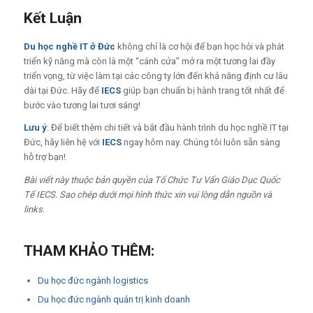
Kết Luận
Du học nghề IT ở Đức
không chỉ là cơ hội để bạn học hỏi và phát
triển kỹ năng mà còn là một “cánh cửa” mở ra một tương lai đầy
triển vọng, từ việc làm tại các công ty lớn đến khả năng định cư lâu
dài tại Đức. Hãy để
IECS
giúp bạn chuẩn bị hành trang tốt nhất để
bước vào tương lai tươi sáng!
Lưu ý
: Để biết thêm chi tiết và bắt đầu hành trình du học nghề IT tại
Đức, hãy liên hệ với
IECS
ngay hôm nay. Chúng tôi luôn sẵn sàng
hỗ trợ bạn!
Bài viết này thuộc bản quyền của Tổ Chức Tư Vấn Giáo Dục Quốc
Tế IECS. Sao chép dưới mọi hình thức xin vui lòng dẫn nguồn và
links.
THAM KHẢO THÊM:
Du học đức ngành logistics
Du học đức ngành quản trị kinh doanh