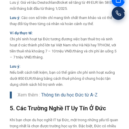
Đặt
Lưu ý: Giá vé tàu Deutschlandticket sẽ tăng từ 49 EUR lên 58 EUR
mỗi tháng bắt đầu từ tháng 1/2025.
Tư
Lưu ý:
Các con số trên chỉ mang tính chất tham khảo và có thể
thay đổi tùy theo từng cá nhân và hoàn cảnh cụ thể.
Ví dụ thực tế:
Chi phí sinh hoạt tại Đức tương đương việc bạn thuê trọ và sinh
hoạt ở các thành phố lớn tại Việt Nam như Hà Nội hay TP.HCM, với
tiền thuê nhà khoảng 7 – 10 triệu VNĐ/tháng và chi phí ăn uống 5
– 7 triệu VNĐ/tháng.
Lưu ý:
Nếu biết cách tiết kiệm, bạn có thể giảm chi phí sinh hoạt xuống
dưới 850 EUR/tháng bằng cách thuê phòng ở chung hoặc tận
dụng chính sách hỗ trợ sinh viên.
Xem thêm :
Thông tin du học Đức từ A-Z
5. Các Trường Nghề IT Uy Tín Ở Đức
Khi bạn chọn du học nghề IT tại Đức, một trong những yếu tố quan
trọng nhất là chọn được trường học uy tín. Đặc biệt, Đức có nhiều