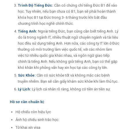
Trình Độ Tiếng Đức:
Cần có chứng chỉ tiếng Đức B1 để vào
học. Tuy nhiên, nếu bạn chưa có B1, bạn sẽ phải hoàn thành
khóa học B1 tại Đức trong 3- 6 tháng trước khi bắt đầu
chương trình học nghề chính thức.
Tiếng Anh:
Ngoài tiếng Đức, bạn cũng cần biết tiếng Anh. Lý
do là trong ngành IT, nhiều thuật ngữ chuyên ngành và tài liệu
học đều sử dụng tiếng Anh. Hơn nữa, các công ty IT lớn ở Đức
thường có môi trường làm việc quốc tế, với các nhóm làm
việc từ nhiều quốc gia khác nhau, và ngôn ngữ giao tiếp
chính là tiếng Anh. Nếu không giỏi tiếng Anh, bạn có thể gặp
khó khăn khi phỏng vấn hay xin học tại các công ty lớn.
Sức Khỏe:
Cần có sức khỏe tốt và không mắc các bệnh
truyền nhiễm. Bạn sẽ cần giấy khám sức khỏe khi làm thủ tục.
Lý Lịch:
Lý lịch cá nhân rõ ràng, không có tiền án tiền sự.
Hồ sơ cần chuẩn bị:
Hộ chiếu còn hiệu lực
Ảnh hộ chiếu sinh trắc học
Tờ khai xin visa