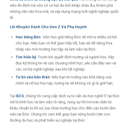
việc ổn định mà còn có cơ hội du lịch khắp châu Âu, khám phá
những nền văn hóa mới, và xây dựng mạng lưới nghề nghiệp quốc
tế.
Lời Khuyên Dành Cho Gen Z Và Phụ Huynh
Học tiếng Đức
: Việc học giỏi tiếng Đức sẽ mở ra nhiều cơ hội
cho bạn. Nếu bạn có thể giao tiếp tốt, bạn sẽ dễ dàng hòa
nhập vào môi trường học tập và làm việc tại Đức.
Tìm hiểu kỹ
: Trước khi quyết định trường và ngành học, hãy
đọc kỹ thông tin về các chương trình học, yêu cầu đầu vào và
các cơ hội nghề nghiệp sau khi tốt nghiệp.
Tự tin vào bản thân
: Nếu bạn tin tưởng vào khả năng của
mình và nỗ lực học tập, tương lai sẽ không có gì là giới hạn.
Tại
IECS
, chúng tôi cung cấp dịch vụ tư vấn du học nghề IT tại Đức
với lộ trình học và làm việc rõ ràng, cùng sự hỗ trợ toàn diện từ
khâu chuẩn bị hồ sơ, lựa chọn trường học cho đến các bước làm
việc tại Đức. Chúng tôi cam kết giúp bạn vững bước trên con
đường du học và phát triển sự nghiệp tại Đức.