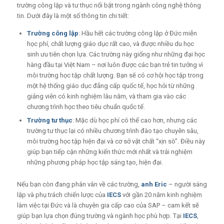
trường công lập và tư thục nổi bật trong ngành công nghệ thông
tin. Dưới đây là một số thông tin chi tiết:
Trường công lập
: Hầu hết các trường công lập ở Đức miễn
học phí, chất lượng giáo dục rất cao, và được nhiều du học
sinh ưu tiên chọn lựa. Các trường này giống như những đại học
hàng đầu tại Việt Nam – nơi luôn được các bạn trẻ tin tưởng vì
môi trường học tập chất lượng. Bạn sẽ có cơ hội học tập trong
một hệ thống giáo dục đẳng cấp quốc tế, học hỏi từ những
giảng viên có kinh nghiệm lâu năm, và tham gia vào các
chương trình học theo tiêu chuẩn quốc tế.
Trường tư thục
: Mặc dù học phí có thể cao hơn, nhưng các
trường tư thục lại có nhiều chương trình đào tạo chuyên sâu,
môi trường học tập hiện đại và cơ sở vật chất “xịn sò”. Điều này
giúp bạn tiếp cận những kiến thức mới nhất và trải nghiệm
những phương pháp học tập sáng tạo, hiện đại.
Nếu bạn còn đang phân vân về các trường,
anh Eric
– người sáng
lập và phụ trách chiến lược của
IECS
với gần 20 năm kinh nghiệm
làm việc tại Đức và là chuyên gia cấp cao của SAP – cam kết sẽ
giúp bạn lựa chọn đúng trường và ngành học phù hợp. Tại
IECS
,