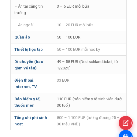
– Ăn tại căng tin
3 – 6 EUR mỗi bữa
trường
– Ăn ngoài
10 – 20 EUR mỗi bữa
Quần áo
50 – 100 EUR
Thiết bị học tập
50 – 100 EUR mỗi học kỳ
Di chuyển (bao
49 – 58 EUR (Deutschlandticket, từ
gồm vé tàu)
1/2025)
Điện thoại,
33 EUR
internet, TV
Bảo hiểm y tế,
110 EUR (bảo hiểm y tế sinh viên dưới
thuốc men
30 tuổi)
Tổng chi phí sinh
800 – 1.100 EUR (tương đương 25 –
Đă
hoạt
30 triệu VNĐ)