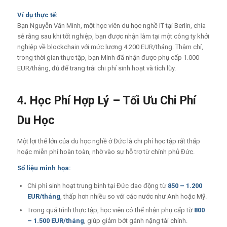
Ví dụ thực tế:
Bạn Nguyễn Văn Minh, một học viên du học nghề IT tại Berlin, chia
sẻ rằng sau khi tốt nghiệp, bạn được nhận làm tại một công ty khởi
nghiệp về blockchain với mức lương 4.200 EUR/tháng. Thậm chí,
trong thời gian thực tập, bạn Minh đã nhận được phụ cấp 1.000
EUR/tháng, đủ để trang trải chi phí sinh hoạt và tích lũy.
4. Học Phí Hợp Lý – Tối Ưu Chi Phí
Du Học
Một lợi thế lớn của du học nghề ở Đức là chi phí học tập rất thấp
hoặc miễn phí hoàn toàn, nhờ vào sự hỗ trợ từ chính phủ Đức.
Số liệu minh họa:
Chi phí sinh hoạt trung bình tại Đức dao động từ
850 – 1.200
EUR/tháng
, thấp hơn nhiều so với các nước như Anh hoặc Mỹ.
Trong quá trình thực tập, học viên có thể nhận phụ cấp từ
800
– 1.500 EUR/tháng
, giúp giảm bớt gánh nặng tài chính.