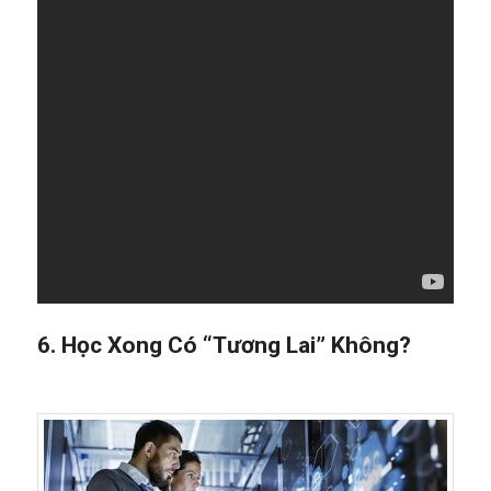
6. Học Xong Có “Tương Lai” Không?