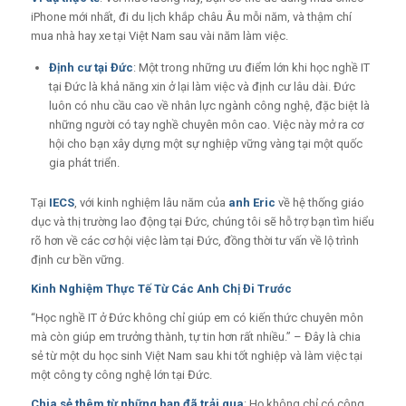
iPhone mới nhất, đi du lịch khắp châu Âu mỗi năm, và thậm chí
mua nhà hay xe tại Việt Nam sau vài năm làm việc.
Định cư tại Đức
: Một trong những ưu điểm lớn khi học nghề IT
tại Đức là khả năng xin ở lại làm việc và định cư lâu dài. Đức
luôn có nhu cầu cao về nhân lực ngành công nghệ, đặc biệt là
những người có tay nghề chuyên môn cao. Việc này mở ra cơ
hội cho bạn xây dựng một sự nghiệp vững vàng tại một quốc
gia phát triển.
Tại
IECS
, với kinh nghiệm lâu năm của
anh Eric
về hệ thống giáo
dục và thị trường lao động tại Đức, chúng tôi sẽ hỗ trợ bạn tìm hiểu
rõ hơn về các cơ hội việc làm tại Đức, đồng thời tư vấn về lộ trình
định cư bền vững.
Kinh Nghiệm Thực Tế Từ Các Anh Chị Đi Trước
“Học nghề IT ở Đức không chỉ giúp em có kiến thức chuyên môn
mà còn giúp em trưởng thành, tự tin hơn rất nhiều.” – Đây là chia
sẻ từ một du học sinh Việt Nam sau khi tốt nghiệp và làm việc tại
một công ty công nghệ lớn tại Đức.
Chia sẻ thêm từ những bạn đã trải qua
: Họ không chỉ có công