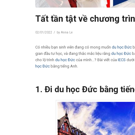
Tất tần tật về chương tr
/
02/01/2022
by
Anna Le
Có nhiều bạn sinh viên đang có mong muốn
du học Đức
b
gian đầu tư học, và đang thắc mắc liệu rằng
du học Đức
bằ
cho lộ trình
du học Đức
của mình…? Bài viết của
IECS
dưới 
học Đức
bằng tiếng Anh.
1. Đi du học Đức bằng ti