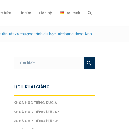
c Đức
Tin tức
Liên hệ
Deutsch
 tần tật về chương trình du học Đức bằng tiếng Anh...
LỊCH KHAI GIẢNG
KHOÁ HỌC TIẾNG ĐỨC A1
KHOÁ HỌC TIẾNG ĐỨC A2
KHOÁ HỌC TIẾNG ĐỨC B1