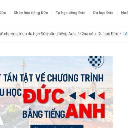
 Đức
Khóa học tiếng Đức
Tự học tiếng Đức
Du học Đức
Nướ
 về chương trình du học Đức bằng tiếng Anh
/
Chia sẻ
/
Du học Đức
/
Tất