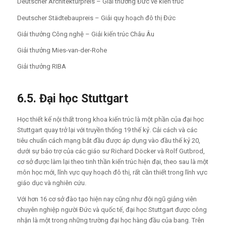
Deutscher Architekturpreis – Giải thưởng Đức về kiến trúc
Deutscher Städtebaupreis – Giải quy hoạch đô thị Đức
Giải thưởng Công nghệ – Giải kiến trúc Châu Âu
Giải thưởng Mies-van-der-Rohe
Giải thưởng RIBA
6.5.
Đạ
i h
ọ
c Stuttgart
Học thiết kế nội thất trong khoa kiến trúc là một phần của đại học
Stuttgart quay trở lại với truyền thống 19 thế kỷ. Cải cách và các
tiêu chuẩn cách mạng bắt đầu được áp dụng vào đầu thế kỷ 20,
dưới sự bảo trợ của các giáo sư Richard Döcker và Rolf Gutbrod,
cơ sở được làm lại theo tinh thần kiến trúc hiện đại, theo sau là một
môn học mới, lĩnh vực quy hoạch đô thị, rất cần thiết trong lĩnh vực
giáo dục và nghiên cứu.
Với hơn 16 cơ sở đào tạo hiện nay cũng như đội ngũ giảng viên
chuyên nghiệp người Đức và quốc tế, đại học Stuttgart được công
nhận là một trong những trường đại học hàng đầu của bang. Trên