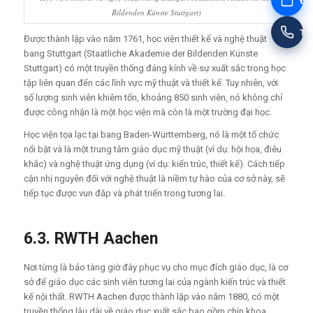
Đặt
Bildenden Künste Stuttgart)
Tư
Được thành lập vào năm 1761, học viện thiết kế và nghệ thuật
bang Stuttgart (Staatliche Akademie der Bildenden Künste
Stuttgart) có một truyền thống đáng kính về sự xuất sắc trong học
tập liên quan đến các lĩnh vực mỹ thuật và thiết kế. Tuy nhiên, với
số lượng sinh viên khiêm tốn, khoảng 850 sinh viên, nó không chỉ
được công nhận là một học viện mà còn là một trường đại học.
Học viện tọa lạc tại bang Baden-Württemberg, nó là một tổ chức
nổi bật và là một trung tâm giáo dục mỹ thuật (ví dụ: hội họa, điêu
khắc) và nghệ thuật ứng dụng (ví dụ: kiến trúc, thiết kế). Cách tiếp
cận nhị nguyên đối với nghệ thuật là niềm tự hào của cơ sở này, sẽ
tiếp tục được vun đắp và phát triển trong tương lai.
6.3. RWTH Aachen
Nơi từng là bảo tàng giờ đây phục vụ cho mục đích giáo dục, là cơ
sở để giáo dục các sinh viên tương lai của ngành kiến trúc và thiết
kế nội thất. RWTH Aachen được thành lập vào năm 1880, có một
truyền thống lâu dài về giáo dục xuất sắc bao gồm chín khoa,