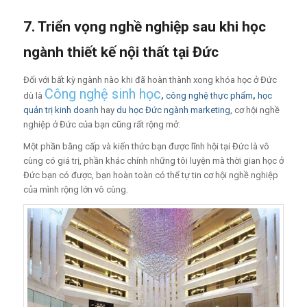
7.
Triển vọng nghề nghiệp sau khi học
ngành thiết kế nội thất tại Đức
Đối với bất kỳ ngành nào khi đã hoàn thành xong khóa học ở Đức
C
ô
ng ngh
ệ
sinh h
ọ
c
dù là
,
công nghệ thực phẩm
,
học
quản trị kinh doanh
hay
du học Đức ngành marketing
, cơ hội nghề
nghiệp ở Đức của bạn cũng rất rộng mở.
Một phần bằng cấp và kiến thức bạn được lĩnh hội tại Đức là vô
cùng có giá trị, phần khác chính những tôi luyện mà thời gian học ở
Đức bạn có được, bạn hoàn toàn có thể tự tin cơ hội nghề nghiệp
của mình rộng lớn vô cùng.