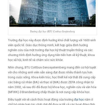
Trường đại học BTU Cottbus-Senftenberg
Trường đại học này được định hướng khá chất lượng với 1600 sinh
viên quốc tế. Giáo dục thông minh, kết hợp giữa định hướng
nghiên cứu của một trường đại học kỹ thuật truyền thống và các
chương trình định hướng ứng dụng tiên tiến hơn về kỹ thuật, khoa
học xã hội, kinh tế và chăm sóc sức khỏe.
Nhìn chung, BTU Cottbus-Senosystemberg mang đến cơ hội tuyệt
vời cho những sinh viên sẵn sàng đạt được nhiều thành tựu hơn
trong cuộc sống. Khoa kiến trúc, học thiết kế nội thất đã cung cấp
các bằng cử nhân (BA) và thạc sĩ (MA) được ZEFA công nhận từ
năm 2002, và sau đó đã được bộ khoa học, nghiên cứu và văn hóa
(MFWK) ở Brandenburg chấp thuận là nơi cung cấp khóa học.
Điều tuyệt vời về cách thức hoạt động của trường
đại học
nằm ở
chỗ bộ phận hợp tác chặt chẽ để đưa ra tất cả các hoạt động lĩnh