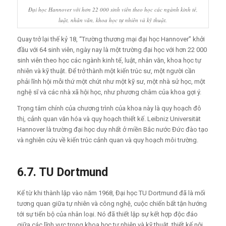
Đại học Hannover với hơn 22 000 sinh viên theo học các ngành kinh tế,
luật, nhân văn, khoa học tự nhiên và kỹ thuật.
Quay trở lại thế kỷ 18, “Trường thương mại đại học Hannover” khởi
đầu với 64 sinh viên, ngày nay là một trường đại học với hơn 22 000
sinh viên theo học các ngành kinh tế, luật, nhân văn, khoa học tự
nhiên và kỹ thuật. Để trở thành một kiến ​​trúc sư, một người cần
phải lĩnh hội mỗi thứ một chút như một kỹ sư, một nhà sử học, một
nghệ sĩ và các nhà xã hội học, như phương châm của khoa gợi ý.
Trọng tâm chính của chương trình của khoa này là quy hoạch đô
thị, cảnh quan văn hóa và quy hoạch thiết kế. Leibniz Universität
Hannover là trường đại học duy nhất ở miền Bắc nước Đức đào tạo
và nghiên cứu về kiến trúc cảnh quan và quy hoạch môi trường.
6.7. TU Dortmund
Kể từ khi thành lập vào năm 1968, Đại học TU Dortmund đã là mối
tương quan giữa tự nhiên và công nghệ, cuộc chiến bất tận hướng
tới sự tiến bộ của nhân loại. Nó đã thiết lập sự kết hợp độc đáo
giữa các lĩnh vực trong khoa học tự nhiên và kỹ thuật, thiết kế nội