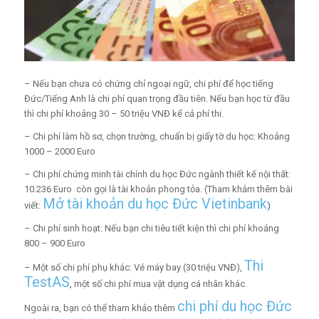
– Nếu bạn chưa có chứng chỉ ngoại ngữ, chi phí để học tiếng
Đức/Tiếng Anh là chi phí quan trọng đầu tiên. Nếu bạn học từ đầu
thì chi phí khoảng 30 – 50 triệu VNĐ kể cả phí thi.
– Chi phí làm hồ sơ, chọn trường, chuẩn bị giấy tờ du học: Khoảng
1000 – 2000 Euro
– Chi phí chứng minh tài chính du học Đức ngành thiết kế nội thất:
10.236 Euro còn gọi là tài khoản phong tỏa. (Tham khảm thêm bài
Mở tài khoản du học Đức Vietinbank
viết:
)
– Chi phí sinh hoạt: Nếu bạn chi tiêu tiết kiện thì chi phí khoảng
800 – 900 Euro
Thi
– Một số chi phí phụ khác: Vé máy bay (30 triệu VNĐ),
TestAS
,
một số chi phí mua vật dụng cá nhân khác.
chi phí du học Đức
Ngoài ra, bạn có thể tham khảo thêm