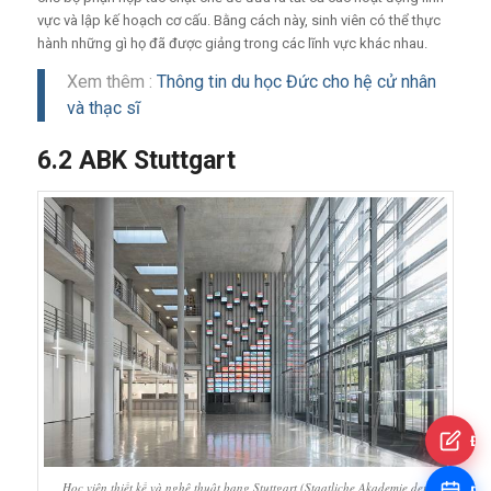
vực và lập kế hoạch cơ cấu. Bằng cách này, sinh viên có thể thực
hành những gì họ đã được giảng trong các lĩnh vực khác nhau.
Xem thêm :
Thông tin du học Đức cho hệ cử nhân
và thạc sĩ
6.2 ABK Stuttgart
Đă
Học viện thiết kế và nghệ thuật bang Stuttgart (Staatliche Akademie der