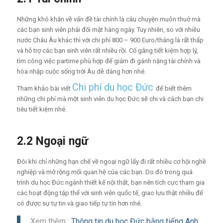
Những khó khăn về vấn đề tài chính là câu chuyện muôn thuở mà
các bạn sinh viên phải đối mặt hàng ngày. Tuy nhiên, so với nhiều
nước Châu Âu khác thì với chi phí 800 – 900 Euro/tháng là rất thấp
và hỗ trợ các bạn sinh viên rất nhiều rồi. Cố gắng tiết kiệm hợp lý,
tìm công việc partime phù hợp để giảm đi gánh nặng tài chính và
hòa nhập cuộc sống trời Âu dễ dàng hơn nhé.
Chi phí du học Đức
Tham khảo bài viết
để biết thêm
những chi phí mà một sinh viên du học Đức sẽ chi và cách bạn chi
tiêu tiết kiệm nhé.
2.2 Ngoại ngữ
Đôi khi chỉ những hạn chế về ngoại ngữ lấy đi rất nhiều cơ hội nghề
nghiệp và mở rộng mối quan hệ của các bạn. Do đó trong quá
trình du học Đức ngành thiết kế nội thất, bạn nên tích cực tham gia
các hoạt động tập thể với sinh viên quốc tế, giao lưu thật nhiều để
có được sự tự tin và giao tiếp tự tin hơn nhé.
Xem thêm :
Thông tin du học Đức bằng tiếng Anh