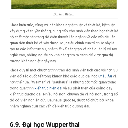
Đại học Weimar
Khoa kiến trúc, cùng với các khoa nghệ thuật và thiết kế, kỹ thuật
xây dựng và truyền thông, cung cấp cho sinh viên theo học thiết kế
nội thất một nền tảng để diễn thuyết liên ngành về các vấn đề liên
quan đến thiết kế và xây dựng. Mục tiêu chính của tổ chức này là
tạo ra các kiến trúc sư, nhà thiết kế sáng tạo và nhà quản lý có tay
nghề cao, những người có khả năng tìm ra cách để vượt qua thị
trường khắc nghiệt ngày nay.
Khoa duy trì một chương trình trao đổi sinh viên tích cực với hơn 30
viện đối tác quốc tế trong khuôn khổ giáo dục đại học
Châu Âu
và
hơn thế nữa. “Weimar” và “Bauhaus” là những cột mốc quan trọng
trong quá trình
kiến trúc hiện đại
và sự phát triển của giảng dạy
kiến trúc đương đại. Nhiều hội nghị chuyên đề và hội nghị, trong số
đó có Viện nghiên cứu Bauhaus Quốc tế, được tổ chức bởi khoa
nhằm nghiên cứu các vấn đề kiến trúc đương đại.
6.9.
Đạ
i h
ọ
c Wupperthal