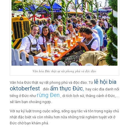
Văn hóa Đức thật sự rất phong phú và độc đáo
lễ hội bia
Văn hóa Đức thật sự rất phong phú và độc đáo. Từ
oktoberfest
ẩm thực Đức
,
đến
hay các địa danh nổi
rừng Đen
tiếng ở Đức như
, di tích lịch sử, thắng cảnh ở Đức,….
sẽ làm bạn choáng ngợp.
Với sự kỷ luật trong cuộc sống, sống quy tắc và tôn trọng ngày chủ
nhật đặc biệt và còn nhiều hơn nữa những trải nghiệm tuyệt vời ở
Đức chờ bạn khám phá.