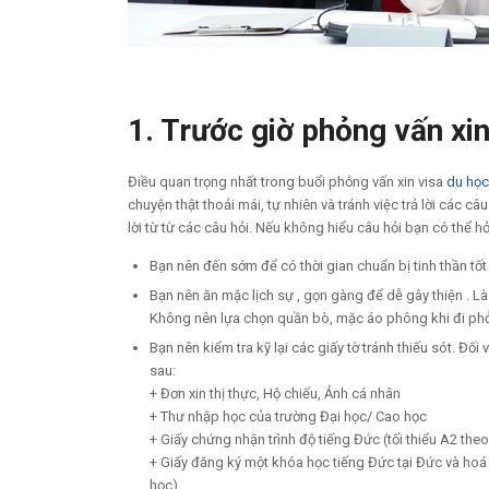
1. Trước giờ phỏng vấn xi
Điều quan trọng nhất trong buổi phỏng vấn xin visa
du họ
chuyện thật thoải mái, tự nhiên và tránh việc trả lời các c
lời từ từ các câu hỏi. Nếu không hiểu câu hỏi bạn có thể hỏi 
Bạn nên đến sớm để có thời gian chuẩn bị tinh thần tốt
Bạn nên ăn mặc lịch sự , gọn gàng để dễ gây thiện . Là
Không nên lựa chọn quần bò, mặc áo phông khi đi phỏn
Bạn nên kiểm tra kỹ lại các giấy tờ tránh thiếu sót. Đối 
sau:
+ Đơn xin thị thực, Hộ chiếu, Ảnh cá nhân
+ Thư nhập học của trường Đại học/ Cao học
+ Giấy chứng nhận trình độ tiếng Đức (tối thiểu A2 the
+ Giấy đăng ký một khóa học tiếng Đức tại Đức và hoá 
học)