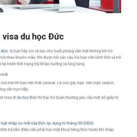
n visa du học Đức
c đức
là bạn hãy coi và tạo cho buổi phỏng vấn một không khí trò
âu hỏi theo khuôn mẫu. Khi được hỏi các câu hỏi bạn nên bình tĩnh và trả
lại tránh tình trạng trả lời lạc hướng và lúng túng.
 nhất
 con trai thì bạn nên thắt caravat. Là con gái, bạn nên mặc veston.
g vấn trực tiếp.
với Visa đi
du học Đức
thì Đại Sứ Quán thường yêu cầu một số giấy tờ
o
luật nhập cư mới của Đức áp dụng từ tháng 03/2020
)
đơn trả tiền (Nếu cần phải học một khoá tiếng Đức trước khi nhập