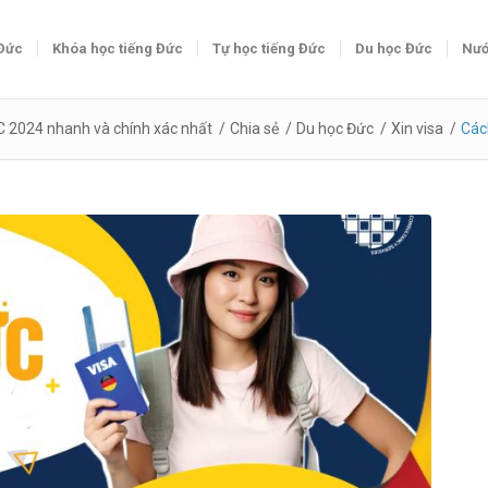
 Đức
Khóa học tiếng Đức
Tự học tiếng Đức
Du học Đức
Nướ
C 2024 nhanh và chính xác nhất
/
Chia sẻ
/
Du học Đức
/
Xin visa
/
Các