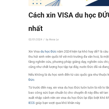
Cách xin VISA du học ĐỨ
nhất
/
02/01/2024
by
Anna Le
Xin Visa
du học Đức
năm 2024 hiện tại khó hay dễ? là câu h
thu hút sinh viên quốc tế với môi trường đa văn hoá, là mộ
tầng nghiên cứu, phương pháp giảng dạy, nghiên cứu chi p
cũng như chất lượng học tập tại đây, nước Đức đã và đang t
Nếu không là du học sinh đến từ các quốc gia như thuộc k
Đức
.
Từ trước đến nay, xin visa du học Đức luôn luôn là nỗi lo lắ
bao công sức bạn chuẩn bị cho chuyến đi này đều sẽ tan 
xuất nhập cảnh nên xin visa du học Đức lại đặc biệt khó 
IECS
giúp bạn vượt qua khó khăn này.