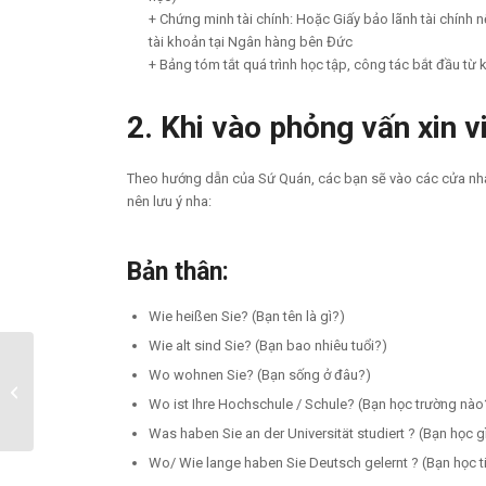
+ Chứng minh tài chính: Hoặc Giấy bảo lãnh tài chính
tài khoản tại Ngân hàng bên Đức
+ Bảng tóm tắt quá trình học tập, công tác bắt đầu từ 
2. Khi vào phỏng vấn
xin 
Theo hướng dẫn của Sứ Quán, các bạn sẽ vào các cửa nhậ
nên lưu ý nha:
Bản thân:
Wie heißen Sie? (Bạn tên là gì?)
Wie alt sind Sie? (Bạn bao nhiêu tuổi?)
Wo wohnen Sie? (Bạn sống ở đâu?)
Sân bay Berlin cập nhật
mới nhất năm 2024
Wo ist Ihre Hochschule / Schule? (Bạn học trường nào
Was haben Sie an der Universität studiert ? (Bạn học gì
Wo/ Wie lange haben Sie Deutsch gelernt ? (Bạn học t
………