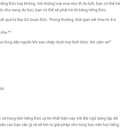
tiếng Đức hay không. Với những loại visa như đi du lịch, bạn có thể trả
c như sang du học, bạn có thể sẽ phải trả lời bằng tiếng Đức.
kết quả từ Đại Sứ Quán Đức. Thông thường, thời gian xét Visa từ 4-6
 nha ^^
vui lòng dẫn nguồn khi sao chép dưới mọi hình thức. Xin cảm ơn!”
Đức
và trung tâm tiếng Đức uy tín nhất hiện nay. Với đội ngữ sáng lập đã
ểu các bạn cần gì và sẽ tìm ra giải pháp cho từng học viên học tiếng