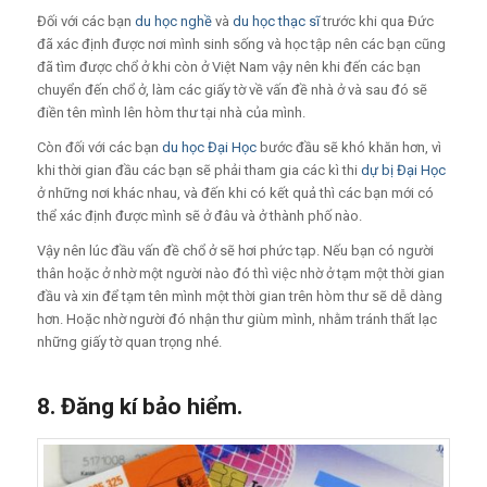
Đối với các bạn
du học nghề
và
du học thạc sĩ
trước khi qua Đức
đã xác định được nơi mình sinh sống và học tập nên các bạn cũng
đã tìm được chổ ở khi còn ở Việt Nam vậy nên khi đến các bạn
chuyển đến chổ ở, làm các giấy tờ về vấn đề nhà ở và sau đó sẽ
điền tên mình lên hòm thư tại nhà của mình.
Còn đối với các bạn
du học Đại Học
bước đầu sẽ khó khăn hơn, vì
khi thời gian đầu các bạn sẽ phải tham gia các kì thi
dự bị Đại Học
ở những nơi khác nhau, và đến khi có kết quả thì các bạn mới có
thể xác định được mình sẽ ở đâu và ở thành phố nào.
Vậy nên lúc đầu vấn đề chổ ở sẽ hơi phức tạp. Nếu bạn có người
thân hoặc ở nhờ một người nào đó thì việc nhờ ở tạm một thời gian
đầu và xin để tạm tên mình một thời gian trên hòm thư sẽ dễ dàng
hơn. Hoặc nhờ người đó nhận thư giùm mình, nhằm tránh thất lạc
những giấy tờ quan trọng nhé.
8. Đăng kí bảo hiểm.