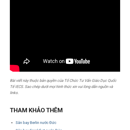
Bài viết này thuộc bản quyền của Tổ Chức Tư Vấn Giáo Dục Quốc
Tế IECS. Sao chép dưới mọi hình thức xin vui lòng dẫn nguồn và
links.
THAM KHẢO THÊM
Sân bay Berlin nước Đức