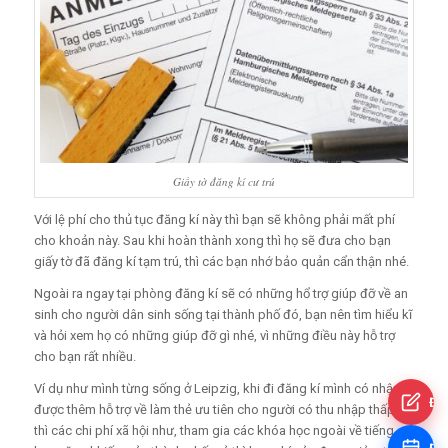
Giấy tờ đăng kí cư trú
Với lệ phí cho thủ tục đăng kí này thì bạn sẽ không phải mất phí
cho khoản này. Sau khi hoàn thành xong thì họ sẽ đưa cho bạn
giấy tờ đã đăng kí tạm trú, thì các bạn nhớ bảo quản cẩn thận nhé.
Ngoài ra ngay tại phòng đăng kí sẽ có những hổ trợ giúp đỡ về an
sinh cho người dân sinh sống tại thành phố đó, bạn nên tìm hiểu kĩ
và hỏi xem họ có những giúp đỡ gì nhé, vì những điều này hỗ trợ
cho bạn rất nhiều.
Ví dụ như mình từng sống ở Leipzig, khi đi đăng kí mình có nhận
Đă
được thêm hỗ trợ về làm thẻ ưu tiên cho người có thu nhập thấp,
thì các chi phí xã hội như, tham gia các khóa học ngoài về tiếng,