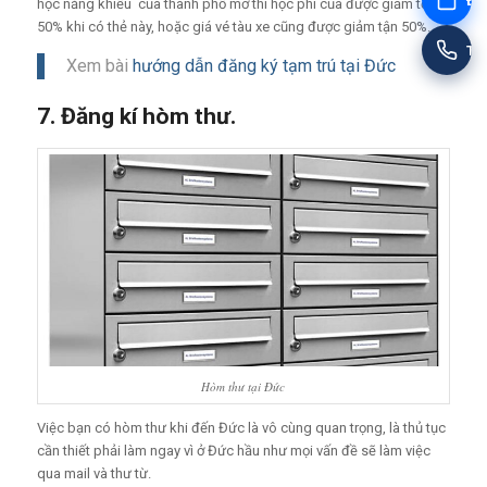
Đặt
học năng khiếu của thành phố mở thì học phí của được giảm tới
50% khi có thẻ này, hoặc giá vé tàu xe cũng được giảm tận 50%.
Tư
Xem bài
hướng dẫn đăng ký tạm trú tại Đức
7. Đăng kí hòm thư.
Hòm thư tại Đức
Việc bạn có hòm thư khi đến Đức là vô cùng quan trọng, là thủ tục
cần thiết phải làm ngay vì ở Đức hầu như mọi vấn đề sẽ làm việc
qua mail và thư từ.