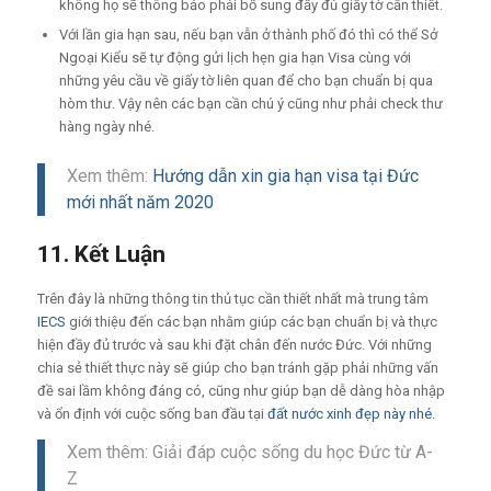
không họ sẽ thông bảo phải bổ sung đầy đủ giấy tờ cần thiết.
Với lần gia hạn sau, nếu bạn vẫn ở thành phố đó thì có thể Sở
Ngoại Kiểu sẽ tự động gửi lịch hẹn gia hạn Visa cùng với
những yêu cầu về giấy tờ liên quan để cho bạn chuẩn bị qua
hòm thư. Vậy nên các bạn cần chú ý cũng như phải check thư
hàng ngày nhé.
Xem thêm:
Hướng dẫn xin gia hạn visa tại Đức
mới nhất năm 2020
11. Kết Luận
Trên đây là những thông tin thủ tục cần thiết nhất mà trung tâm
IECS
giới thiệu đến các bạn nhằm giúp các bạn chuẩn bị và thực
hiện đầy đủ trước và sau khi đặt chân đến nước Đức. Với những
chia sẻ thiết thực này sẽ giúp cho bạn tránh gặp phải những vấn
đề sai lầm không đáng có, cũng như giúp bạn dễ dàng hòa nhập
và ổn định với cuộc sống ban đầu tại
đất nước xinh đẹp này nhé.
Xem thêm: Giải đáp cuộc sống du học Đức từ A-
Z