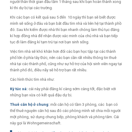
người thân thời gian đầu tầm 1 tháng sau khi bạn hoàn thành xong
kì thi dự bị tại các trường.
Khi các bạn có kết quả sau 5 đến 10 ngày thì bạn sẽ biết được
mình sẽ sống ở đâu và bạn bắt đầu tìm nhà và liên hệ tại thành phồ
đó. Sau khi kiếm được nhà thì bạn nhanh chóng làm thủ tục đăng
kí hợp đồng nhà để nhận được xác minh của chủ nhà và bạn tiếp
tục đi làm đăng kí tạm trú tại nơi bạn sinh sống.
Việc tìm nhà sẽ khó khăn hơn đối các bạn học tập tại các thành
phố lớn ở phía tây Đức, nên các bạn cần rất nhiều thông tin thuê
nhà tại các thành phố, cũng như sự hỗ trợ của hội sinh viên ngay tại
thành phố đó, điều nãy sẽ hỗ trợ bạn rất nhiều.
Các hình thức tìm nhà như:
Ký túc xá:
cái này phải đăng kí càng sớm càng tốt, đặc biệt với
những bạn vừa có kết quả đậu dự bị.
Thuê căn hộ ở chung:
mỗi căn hộ có tầm 3 phòng, các bạn có
thể thuê nguyên căn hộ sau đó các phòng mình sẽ chia mỗi người
một phòng, sử dụng chung bếp, phòng khách và phòng tắm. Cái
này gọi là Wohngemeinschaft.