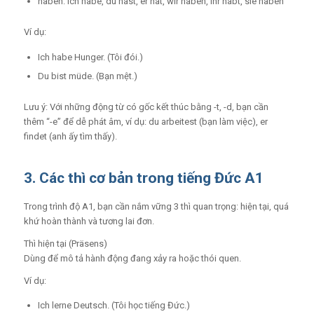
haben: ich habe, du hast, er hat, wir haben, ihr habt, sie haben
Ví dụ:
Ich habe Hunger. (Tôi đói.)
Du bist müde. (Bạn mệt.)
Lưu ý: Với những động từ có gốc kết thúc bằng -t, -d, bạn cần
thêm “-e” để dễ phát âm, ví dụ: du arbeitest (bạn làm việc), er
findet (anh ấy tìm thấy).
3. Các thì cơ bản trong tiếng Đức A1
Trong trình độ A1, bạn cần nắm vững 3 thì quan trọng: hiện tại, quá
khứ hoàn thành và tương lai đơn.
Thì hiện tại (Präsens)
Dùng để mô tả hành động đang xảy ra hoặc thói quen.
Ví dụ:
Ich lerne Deutsch. (Tôi học tiếng Đức.)