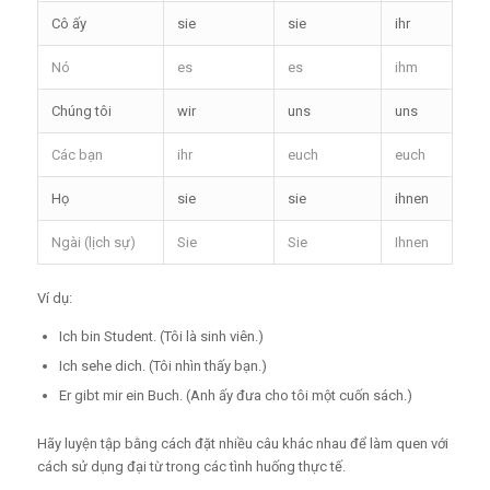
Cô ấy
sie
sie
ihr
Nó
es
es
ihm
Chúng tôi
wir
uns
uns
Các bạn
ihr
euch
euch
Họ
sie
sie
ihnen
Ngài (lịch sự)
Sie
Sie
Ihnen
Ví dụ:
Ich bin Student. (Tôi là sinh viên.)
Ich sehe dich. (Tôi nhìn thấy bạn.)
Er gibt mir ein Buch. (Anh ấy đưa cho tôi một cuốn sách.)
Hãy luyện tập bằng cách đặt nhiều câu khác nhau để làm quen với
cách sử dụng đại từ trong các tình huống thực tế.