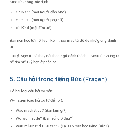
Mạo từ không xác định:
ein Mann (một người đàn ông)
eine Frau (một người phụ nữ)
ein Kind (một đứa trẻ)
Bạn nên học từ mới luôn kèm theo mạo từ để dễ nhớ giống danh
từ.
Lưu ý: Mạo từ sẽ thay đổi theo ngữ cảnh (cách – Kasus). Chúng ta
sẽ tìm hiểu kỹ hơn ở phần sau.
5. Câu hỏi trong tiếng Đức (Fragen)
Có hai loại câu hỏi cơ bản:
W-Fragen
(câu hỏi có từ để hỏi):
Was machst du? (Bạn làm gì?)
Wo wohnst du? (Bạn sống ở đâu?)
Warum lernst du Deutsch? (Tại sao bạn học tiếng Đức?)