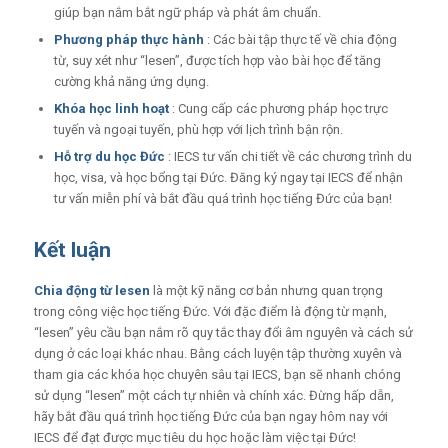
giúp bạn nắm bắt ngữ pháp và phát âm chuẩn.
Phương pháp thực hành
: Các bài tập thực tế về chia động
từ, suy xét như “lesen”, được tích hợp vào bài học để tăng
cường khả năng ứng dụng.
Khóa học linh hoạt
: Cung cấp các phương pháp học trực
tuyến và ngoại tuyến, phù hợp với lịch trình bận rộn.
Hỗ trợ du học Đức
: IECS tư vấn chi tiết về các chương trình du
học, visa, và học bổng tại Đức. Đăng ký ngay tại IECS để nhận
tư vấn miễn phí và bắt đầu quá trình học tiếng Đức của bạn!
Kết luận
Chia động từ lesen
là một kỹ năng cơ bản nhưng quan trọng
trong công việc học tiếng Đức. Với đặc điểm là động từ mạnh,
“lesen” yêu cầu bạn nắm rõ quy tắc thay đổi âm nguyên và cách sử
dụng ở các loại khác nhau. Bằng cách luyện tập thường xuyên và
tham gia các khóa học chuyên sâu tại IECS, bạn sẽ nhanh chóng
sử dụng “lesen” một cách tự nhiên và chính xác. Đừng hấp dẫn,
hãy bắt đầu quá trình học tiếng Đức của bạn ngay hôm nay với
IECS để đạt được mục tiêu du học hoặc làm việc tại Đức!