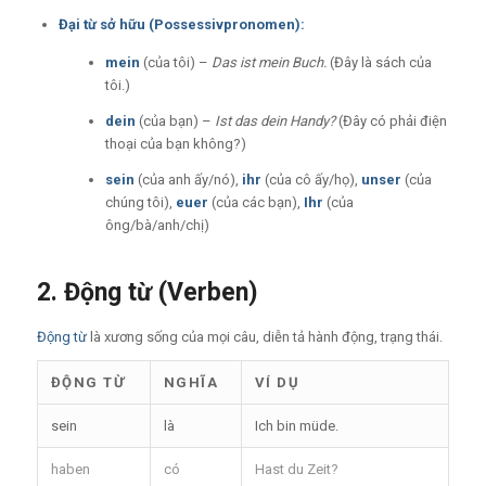
Đại từ sở hữu (Possessivpronomen):
mein
(của tôi) –
Das ist mein Buch.
(Đây là sách của
tôi.)
dein
(của bạn) –
Ist das dein Handy?
(Đây có phải điện
thoại của bạn không?)
sein
(của anh ấy/nó),
ihr
(của cô ấy/họ),
unser
(của
chúng tôi),
euer
(của các bạn),
Ihr
(của
ông/bà/anh/chị)
2. Động từ (Verben)
Động từ
là xương sống của mọi câu, diễn tả hành động, trạng thái.
ĐỘNG TỪ
NGHĨA
VÍ DỤ
sein
là
Ich bin müde.
haben
có
Hast du Zeit?