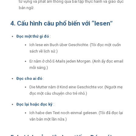
từ vựng và phát âm thông qua bài tập thực hành và giáo dục
bản ngữ.
4. Cấu hình câu phổ biến với “lesen”
Đọc một thứ gì đó
:
Ich lese ein Buch über Geschichte. (Tôi đọc một cuốn
sách về lịch sử.)
Er nằm ở chỗ E-Mails jeden Morgen. (Anh ấy đọc email
mỗi sáng.)
Đọc cho ai đó
:
Die Mutter nằm ở Kind eine Geschichte vor. (Người mẹ
đọc một câu chuyện cho trẻ nhỏ.)
Đọc lại hoặc đọc kỹ
:
Ich habe den Text noch einmal gelesen. (Tôi đã đọc lại
văn bản một lần nữa.)