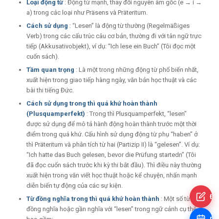
Loại động từ
: Động từ mạnh, thay đổi nguyên âm gốc (e → i →
a) trong các loại như Präsens và Präteritum.
Cách sử dụng
: “Lesen” là động từ thường (Regelmäßiges
Verb) trong các cấu trúc câu cơ bản, thường đi với tân ngữ trực
tiếp (Akkusativobjekt), ví dụ: “Ich lese ein Buch” (Tôi đọc một
cuốn sách).
Tầm quan trọng
: Là một trong những động từ phổ biến nhất,
xuất hiện trong giao tiếp hàng ngày, văn bản học thuật và các
bài thi tiếng Đức.
Cách sử dụng trong thì quá khứ hoàn thành
(Plusquamperfekt)
: Trong thì Plusquamperfekt, “lesen”
được sử dụng để mô tả hành động hoàn thành trước một thời
điểm trong quá khứ. Cấu hình sử dụng động từ phụ “haben” ở
thì Präteritum và phân tích từ hai (Partizip II) là “gelesen”. Ví dụ:
“Ich hatte das Buch gelesen, bevor die Prüfung startedn” (Tôi
đã đọc cuốn sách trước khi kỳ thi bắt đầu). Thì điều này thường
xuất hiện trong văn viết học thuật hoặc kể chuyện, nhấn mạnh
diễn biến tự động của các sự kiện.
Đă
Từ đồng nghĩa trong thì quá khứ hoàn thành
: Một số từ
đồng nghĩa hoặc gần nghĩa với “lesen” trong ngữ cảnh cụ thể