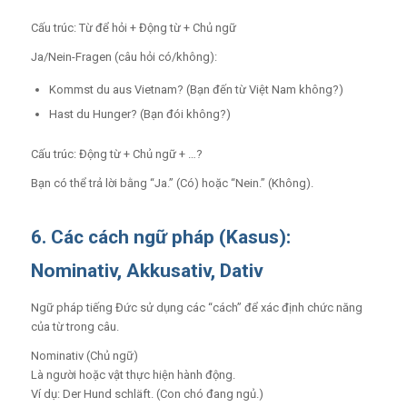
Cấu trúc: Từ để hỏi + Động từ + Chủ ngữ
Ja/Nein-Fragen
(câu hỏi có/không):
Kommst du aus Vietnam? (Bạn đến từ Việt Nam không?)
Hast du Hunger? (Bạn đói không?)
Cấu trúc: Động từ + Chủ ngữ + …?
Bạn có thể trả lời bằng “Ja.” (Có) hoặc “Nein.” (Không).
6. Các cách ngữ pháp (Kasus):
Nominativ, Akkusativ, Dativ
Ngữ pháp tiếng Đức sử dụng các “cách” để xác định chức năng
của từ trong câu.
Nominativ (Chủ ngữ)
Là người hoặc vật thực hiện hành động.
Ví dụ: Der Hund schläft. (Con chó đang ngủ.)