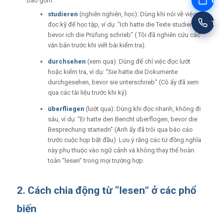
Đặt
bao gồm:
studieren
(nghiên nghiên, học): Dùng khi nói về việc
Tư
đọc kỹ để học tập, ví dụ: “Ich hatte die Texte studiert,
bevor ich die Prüfung schrieb” ( Tôi đã nghiên cứu các
văn bản trước khi viết bài kiểm tra).
durchsehen
(xem qua): Dùng để chỉ việc đọc lướt
hoặc kiểm tra, ví dụ: “Sie hatte die Dokumente
durchgesehen, bevor sie unterschrieb” (Cô ấy đã xem
qua các tài liệu trước khi ký).
überfliegen
(lướt qua): Dùng khi đọc nhanh, không đi
sâu, ví dụ: “Er hatte den Bericht überflogen, bevor die
Besprechung startedn” (Anh ấy đã trôi qua báo cáo
trước cuộc họp bắt đầu). Lưu ý rằng các từ đồng nghĩa
này phụ thuộc vào ngữ cảnh và không thay thế hoàn
toàn “lesen” trong mọi trường hợp.
2. Cách chia động từ “lesen” ở các phổ
biến