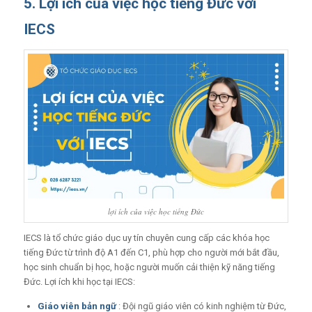
5. Lợi ích của việc học tiếng Đức với
IECS
lợi ích của việc học tiếng Đức
IECS là tổ chức giáo dục uy tín chuyên cung cấp các khóa học
tiếng Đức từ trình độ A1 đến C1, phù hợp cho người mới bắt đầu,
học sinh chuẩn bị học, hoặc người muốn cải thiện kỹ năng tiếng
Đức. Lợi ích khi học tại IECS:
Giáo viên bản ngữ
: Đội ngũ giáo viên có kinh nghiệm từ Đức,