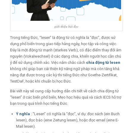
giới thiệu bài đọc
Trong tiếng Đức, “lesen” là động từ có nghĩa là “đọc”, được sử
dụng phổ biến trong giao tiếp hàng ngày, học tập và công việc.
Đây là một động từ mạnh (starkes Verb), có đặc điểm thay đổi âm
nguyên (Vokalwechsel) ở các dạng chia, khiến người học cần chú
ý để sử dụng chính xác. Việc nắm chắc cách
chia động từ lesen
không chỉ giúp bạn cải thiện kỹ năng ngữ pháp mà còn tăng khả
năng đạt được trong các kỳ thi tiếng Đức như Goethe-Zertifikat,
TestDaF, hoặc khi chuẩn bị học Đức.
Bài viết này sẽ cung cấp hướng dẫn chi tiết về cách chia động từ
“lesen” ở các biến phổ biến, Mẹo học hiệu quả và cách IECS hỗ trợ
bạn trong quá trình học tiếng Đức.
Ý nghĩa
: “Lesen” có nghĩa là “đọc”, ví dụ: đọc sách (ein Buch
lesen), đọc báo (eine Zeitung lesen), hoặc đọc email (eine E-
Mail lesen).