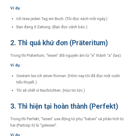
Ví dụ
:
Ich lese jeden Tag ein Buch. (Tôi đọc sách mỗi ngày.)
Bạn đang ở Zeitung. (Bạn đọc cảnh báo.)
2. Thì quá khứ đơn (Präteritum)
Trong thì Präteritum, “lesen” đổi nguyên âm từ “e” thành “a” (las).
Ví dụ
:
Gestern las ich einen Roman. (Hôm nay tôi đã đọc một cuốn
tiểu thuyết.)
Tôi sẽ chết vì Nachrichten. (Học ​​tin tức.)
3. Thì hiện tại hoàn thành (Perfekt)
Trong thì Perfekt, “lesen” use động từ phụ “haben” và phân tích từ
hai (Partizip II) là “gelesen”.
Ví dụ
: