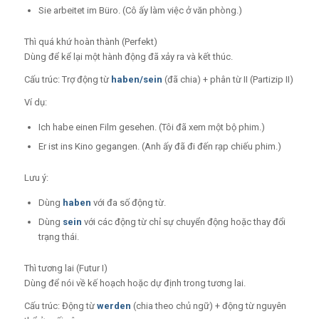
Sie arbeitet im Büro. (Cô ấy làm việc ở văn phòng.)
Thì quá khứ hoàn thành (Perfekt)
Dùng để kể lại một hành động đã xảy ra và kết thúc.
Cấu trúc: Trợ động từ
haben/sein
(đã chia) + phân từ II (Partizip II)
Ví dụ:
Ich habe einen Film gesehen. (Tôi đã xem một bộ phim.)
Er ist ins Kino gegangen. (Anh ấy đã đi đến rạp chiếu phim.)
Lưu ý:
Dùng
haben
với đa số động từ.
Dùng
sein
với các động từ chỉ sự chuyển động hoặc thay đổi
trạng thái.
Thì tương lai (Futur I)
Dùng để nói về kế hoạch hoặc dự định trong tương lai.
Cấu trúc: Động từ
werden
(chia theo chủ ngữ) + động từ nguyên