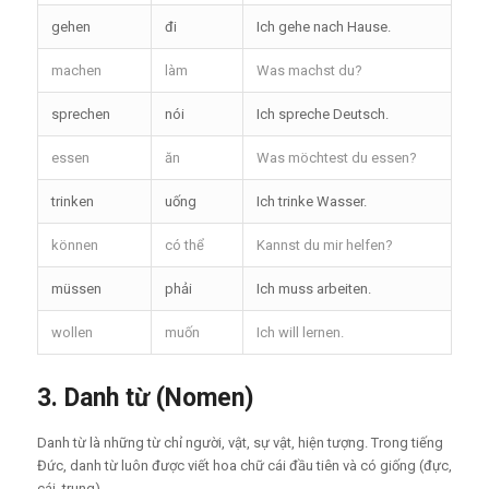
gehen
đi
Ich gehe nach Hause.
machen
làm
Was machst du?
sprechen
nói
Ich spreche Deutsch.
essen
ăn
Was möchtest du essen?
trinken
uống
Ich trinke Wasser.
können
có thể
Kannst du mir helfen?
müssen
phải
Ich muss arbeiten.
wollen
muốn
Ich will lernen.
3. Danh từ (Nomen)
Danh từ là những từ chỉ người, vật, sự vật, hiện tượng. Trong tiếng
Đức, danh từ luôn được viết hoa chữ cái đầu tiên và có giống (đực,
cái, trung).