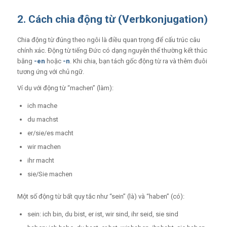
2. Cách chia động từ (Verbkonjugation)
Chia động từ đúng theo ngôi là điều quan trọng để cấu trúc câu
chính xác. Động từ tiếng Đức có dạng nguyên thể thường kết thúc
bằng
-en
hoặc
-n
. Khi chia, bạn tách gốc động từ ra và thêm đuôi
tương ứng với chủ ngữ.
Ví dụ với động từ “machen” (làm):
ich mache
du machst
er/sie/es macht
wir machen
ihr macht
sie/Sie machen
Một số động từ bất quy tắc như “sein” (là) và “haben” (có):
sein: ich bin, du bist, er ist, wir sind, ihr seid, sie sind