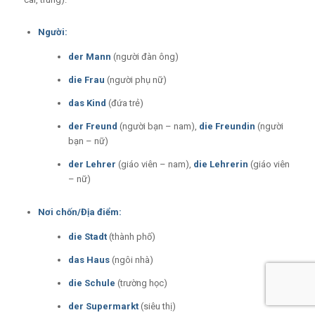
Người:
der Mann
(người đàn ông)
die Frau
(người phụ nữ)
das Kind
(đứa trẻ)
der Freund
(người bạn – nam),
die Freundin
(người
bạn – nữ)
der Lehrer
(giáo viên – nam),
die Lehrerin
(giáo viên
– nữ)
Nơi chốn/Địa điểm:
die Stadt
(thành phố)
das Haus
(ngôi nhà)
die Schule
(trường học)
der Supermarkt
(siêu thị)