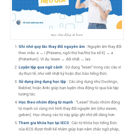
mẹo chia động từ lesen
Ghi nhớ quy tắc thay đổi nguyên âm
: Nguyên âm thay đổi
theo mẫu: e → i (Präsens, ngôi thứ hai/thứ ba số ít) → a
(Präteritum). Ví dụ: lesen → dối nhất → las.
Luyện tập qua ngữ cảnh
: Sử dụng “lesen” trong các câu ví
dụ thực tế, như viết nhật ký hoặc đọc báo tiếng Đức.
Sử dụng ứng dụng học tập
: Các ứng dụng như Duolingo,
Babbel, hoặc Anki giúp bạn luyện chia động từ qua bài tập
tương tác.
Học theo nhóm động từ mạnh
: “Lesen” thuộc nhóm động
từ mạnh có cùng mô hình thay đổi nguyên âm (như essen,
geben). Học chung các từ này giúp ghi nhớ dễ dàng hơn.
Tham gia khóa học tại IECS
: Các từ khóa học tiếng Đức
của IECS được thiết kế nhằm giúp bạn nắm chắc ngữ pháp,