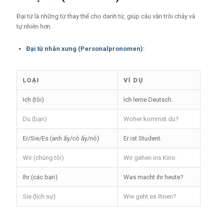
Đại từ là những từ thay thế cho danh từ, giúp câu văn trôi chảy và
tự nhiên hơn.
Đại từ nhân xưng (Personalpronomen):
LOẠI
VÍ DỤ
Ich (tôi)
Ich lerne Deutsch.
Du (bạn)
Woher kommst du?
Er/Sie/Es (anh ấy/cô ấy/nó)
Er ist Student.
Wir (chúng tôi)
Wir gehen ins Kino.
Ihr (các bạn)
Was macht ihr heute?
Sie (lịch sự)
Wie geht es Ihnen?